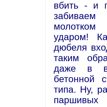
вбить - и 
забива
молотко
ударом! К
дюбеля вхо
таким обра
даже в в
бетонной с
типа. Ну, р
паршивы