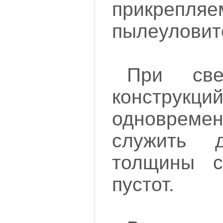
прикрепля
пылеуловит
При све
констру
одновре
служить 
толщины с
пустот.