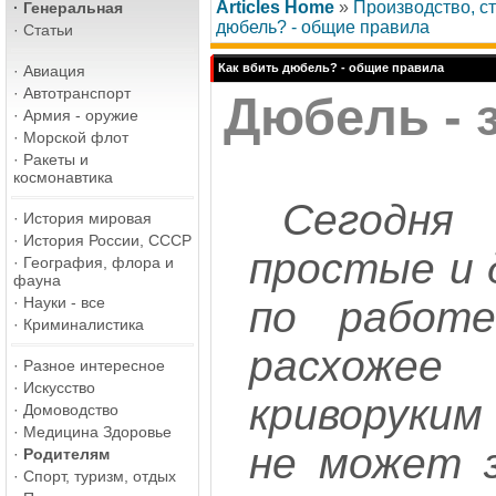
Articles Home
»
Производство, ст
·
Генеральная
дюбель? - общие правила
·
Статьи
Как вбить дюбель? - общие правила
·
Авиация
·
Автотранспорт
Дюбель - 
·
Армия - оружие
·
Морской флот
·
Ракеты и
космонавтика
Сегодня 
·
История мировая
·
История России, СССР
простые и 
·
География, флора и
фауна
·
Науки - все
по работе
·
Криминалистика
расхожее
·
Разное интересное
·
Искусство
криворуким
·
Домоводство
·
Медицина Здоровье
не может з
·
Родителям
·
Спорт, туризм, отдых