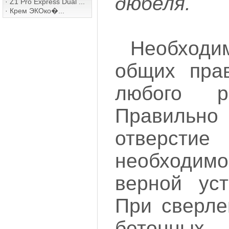
дюбеля.
·
Z1 Pro Express Dual ...
·
Крем ЭКОко�...
Необходи
общих прав
любого р
Правильно
отверс
необход
верной уст
При сверле
бетонн