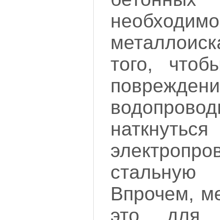
необходим
металлои
того, чтоб
поврежден
водопрово
наткн
электроп
стальну
Впрочем, м
это для 