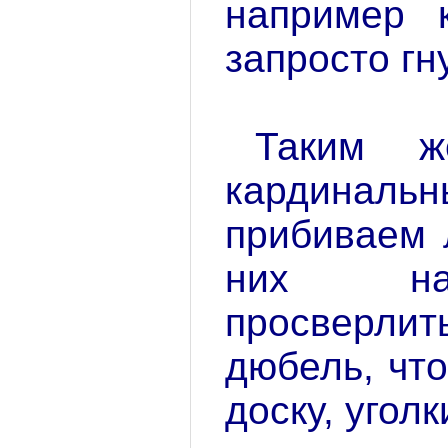
например к
запросто гну
Таким 
кардинал
прибиваем 
них на
просверлит
дюбель, чт
доску, уголк