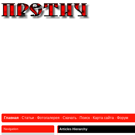
Главная
·
Статьи
·
Фотогалерея
·
Скачать
·
Поиск
·
Карта сайта
·
Форум
Navigation
Articles Hierarchy