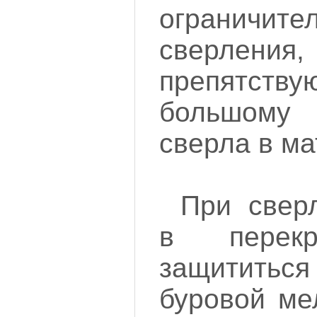
ограничит
сверлен
препятст
большому
сверла в ма
При свер
в перек
защититьс
буровой ме