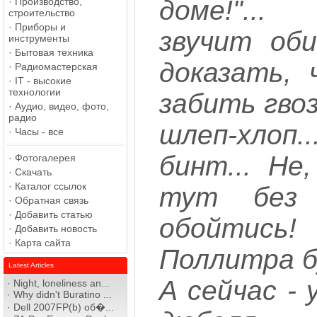
доме!"...
·
Производство,
строительство
·
Приборы и
звучит оби
инструменты
·
Бытовая техника
доказать,
·
Радиомастерская
·
IT - высокие
технологии
забить гвоз
·
Аудио, видео, фото,
радио
шлеп-хлоп.
·
Часы - все
бинт... Не
·
Фотогалерея
·
Скачать
·
Каталог ссылок
тут без
·
Обратная связь
·
Добавить статью
обойтись
·
Добавить новость
·
Карта сайта
Поллитра б
Latest Articles
А сейчас -
·
Night, loneliness an...
·
Why didn't Buratino ...
·
Dell 2007FP(b) об�...