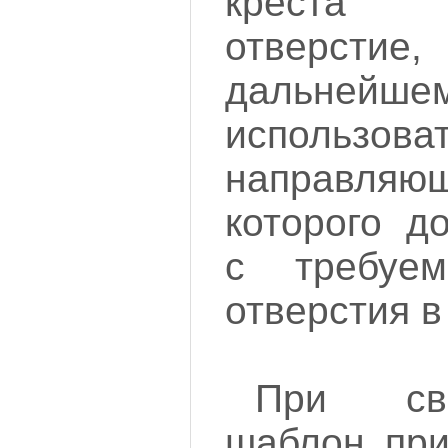
креста 
отверсти
дальне
использ
направляю
которого д
с требуе
отверстия в
При св
шаблон при