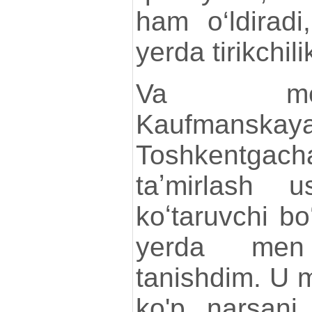
ham o‘ldirad
yerda tirikchil
Va men
Kaufmanskay
Toshkentgacha
taʼmirlash u
koʻtaruvchi bo
yerda men
tanishdim. U 
ko'p narsani