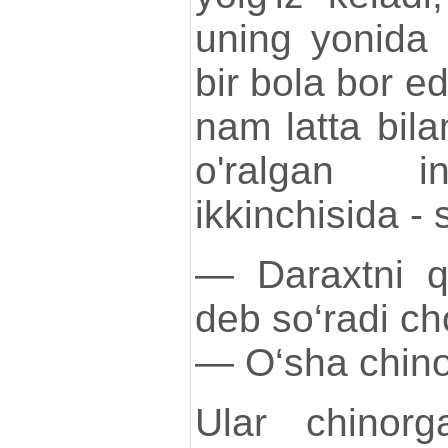
uning yonida 
bir bola bor edi
nam latta bilan
o'ralgan in
ikkinchisida -
— Daraxtni q
deb so‘radi ch
— O‘sha chinor
Ular chinorg