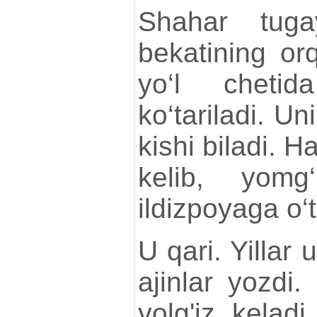
Shahar tuga
bekatining or
yo‘l chetid
ko‘tariladi. Un
kishi biladi. 
kelib, yomg
ildizpoyaga o‘t
U qari. Yillar
ajinlar yozdi
yolg'iz kelad