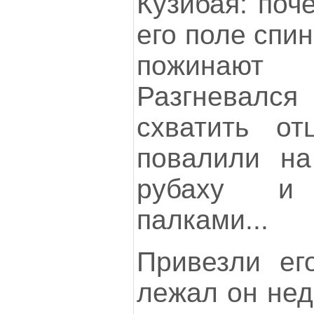
Кузибая: поче
его поле спин
пожинают 
Разгневалс
схватить от
повалили на
рубаху и
палками...
Привезли ег
лежал он нед