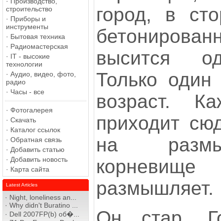
·
Производство,
город, в ст
строительство
·
Приборы и
инструменты
бетонирова
·
Бытовая техника
·
Радиомастерская
высится од
·
IT - высокие
технологии
Только один 
·
Аудио, видео, фото,
радио
·
Часы - все
возраст. К
·
Фотогалерея
приходит сюд
·
Скачать
·
Каталог ссылок
на размы
·
Обратная связь
·
Добавить статью
·
Добавить новость
корневищ
·
Карта сайта
размышляет.
Latest Articles
·
Night, loneliness an...
·
Why didn't Buratino ...
Он стар. Г
·
Dell 2007FP(b) об�...