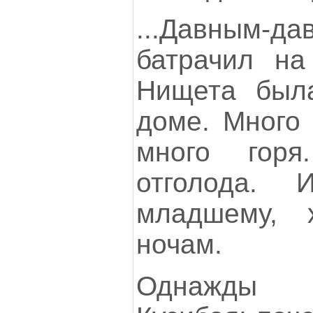
...Давным-
батрачил на
Нищета была
доме. Много
много гор
отголода.
младшему, 
ночам.
Однажды 