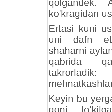
qolgandek. A
ko'kragidan ush
Ertasi kuni us
uni dafn et
shaharni aylan
qabrida q
takrorla
mehnatkashlari
Keyin bu yerga
qoni to‘kil