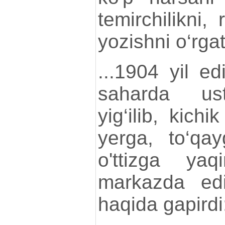
temirchilikni, 
yozishni o‘rgat
...1904 yil e
saharda ust
yig‘ilib, kichi
yerga, to‘qay
o'ttizga yaq
markazda edi
haqida gapirdi