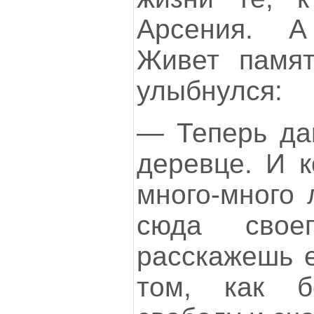
Арсения. А
Живет памят
улыбнулся:
— Теперь да
деревце. И к
много-много 
сюда свое
расскажешь е
том, как 