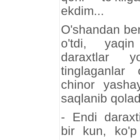
ekdim...
O'shandan beri
o'tdi, yaqi
daraxtlar yo
tinglaganlar 
chinor yashay
saqlanib qoladi
- Endi daraxt
bir kun, ko'p 