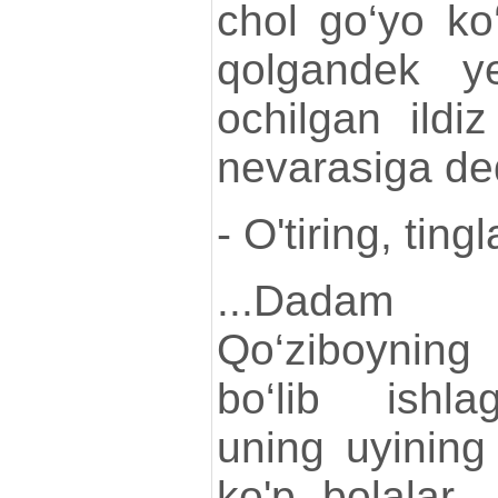
chol go‘yo ko‘
qolgandek ye
ochilgan ildiz
nevarasiga de
- O'tiring, tingl
...Dadam
Qo‘ziboyning
bo‘lib ishla
uning uyining
ko'p bolalar 