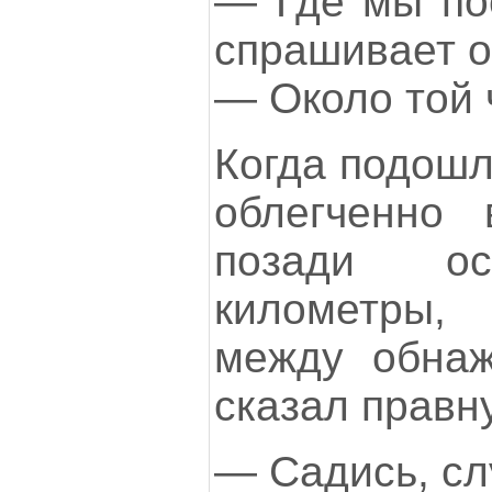
— Где мы по
спрашивает о
— Около той
Когда подошл
облегченно 
позади ос
километры,
между обнаж
сказал правну
— Садись, сл