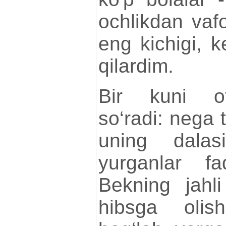
ochlikdan vafo
eng kichigi, k
qilardim.
Bir kuni o
so‘radi: nega
uning dalas
yurganlar fa
Bekning jahli
hibsga olis