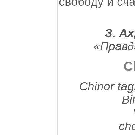
свободу и сча
З. А
«Правд
C
Chinor ta
Bi
cho