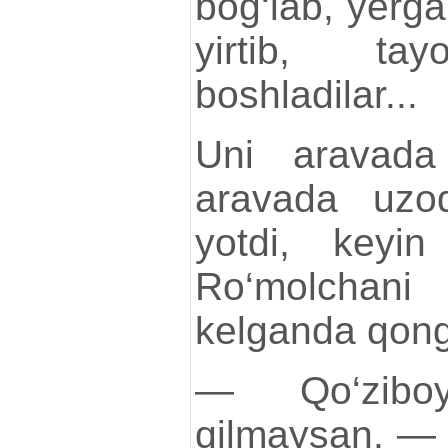
bog‘lab, yerga 
yirtib, t
boshladilar...
Uni aravada 
aravada uzoq
yotdi, keyin
Ro‘molchan
kelganda qong
— Qo‘ziboy
qilmaysan, —