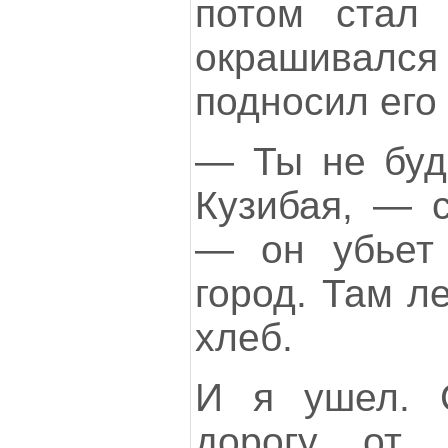
потом стал 
окрашивался 
подносил его 
— Ты не буд
Кузибая, — с
— он убьет 
город. Там л
хлеб.
И я ушел. 
дорогу от 