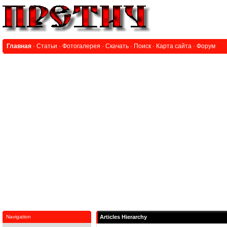
Главная
·
Статьи
·
Фотогалерея
·
Скачать
·
Поиск
·
Карта сайта
·
Форум
Navigation
Articles Hierarchy