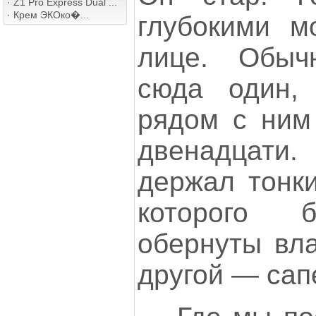
·
Z1 Pro Express Dual ...
·
Крем ЭКОко�...
глубокими м
лице. Обыч
сюда один,
рядом с ним
двенадцати.
держал тонки
которого 
обернуты вла
другой — сап