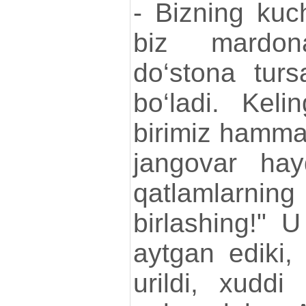
- Bizning kuch
biz mardo
do‘stona turs
bo‘ladi. Kel
birimiz hamma
jangovar hayq
qatlamlarnin
birlashing!" U
aytgan ediki,
urildi, xuddi