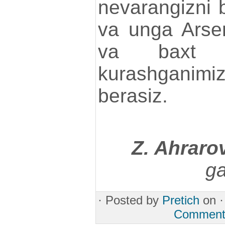
nevarangizni b
va unga Arsen
va baxt 
kurashganimi
berasiz.
Z. Ahraro
ga
·
Posted by
Pretich
on 
Comment