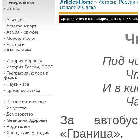
Articles Home
»
История России
·
Генеральная
начале ХХ века
·
Статьи
Средняя Азия и пролетариат в начале ХХ век
·
Авиация
·
Автотранспорт
·
Армия - оружие
Ч
·
Морской флот
·
Ракеты и
космонавтика
Под ч
·
История мировая
·
История России, СССР
Ч
·
География, флора и
фауна
И в к
·
Науки - все
·
Криминалистика
Ч
·
Разное интересное
·
Искусство
·
Домоводство
За автобус
·
Медицина Здоровье
·
Родителям
«Граница»,
·
Спорт, туризм, отдых