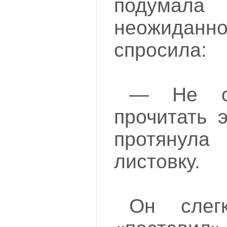
подумал
неожиданно
спросила:
— Не с
прочитать 
протяну
листовку.
Он слегк