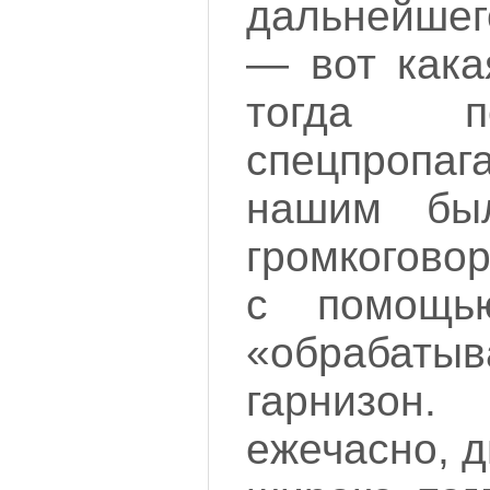
дальнейшег
— вот кака
тогда п
спецпропаг
нашим бы
громкогово
с помощь
«обрабатыв
гарнизон
ежечасно, 