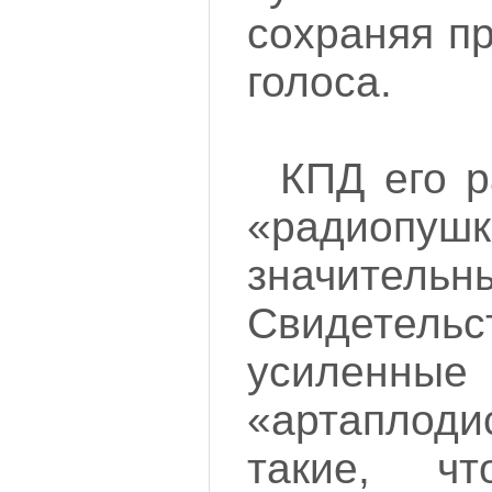
сохраняя п
голоса.
КПД его 
«радиопу
значительн
Свидетельс
усиленн
«артапло
такие, чт