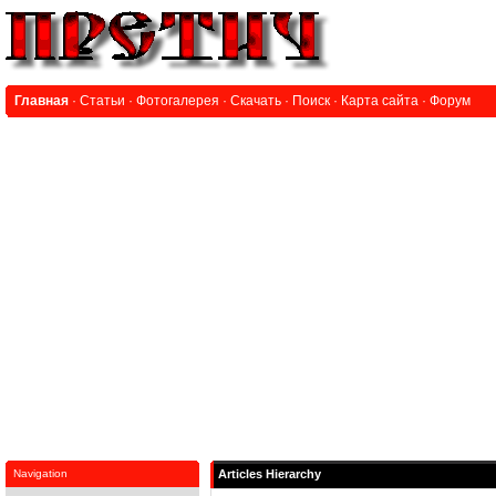
Главная
·
Статьи
·
Фотогалерея
·
Скачать
·
Поиск
·
Карта сайта
·
Форум
Navigation
Articles Hierarchy