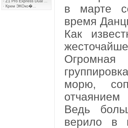
·
Z1 Pro Express Dual ...
в марте с
·
Крем ЭКОко�...
время Данц
Как извест
жесточай
Огромна
группиров
морю, соп
отчаяние
Ведь боль
верило в г