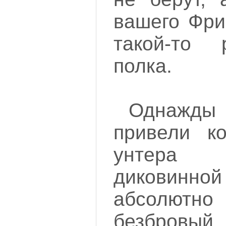
вашего Фри
такой-то 
полка.
Однажд
привели к
унтера
диковинно
абсолю
безбр