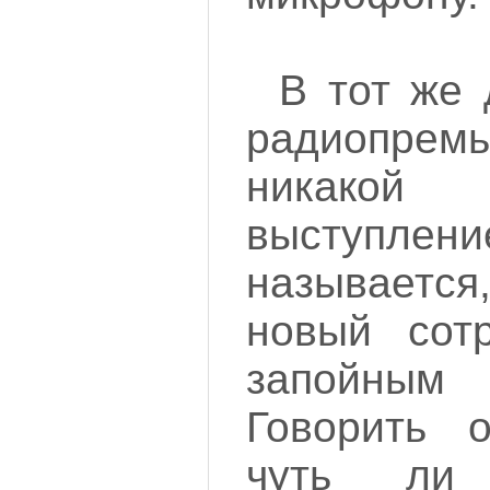
В тот же 
радиопрем
никако
выступ
называетс
новый сотр
запойны
Говорить 
чуть ли