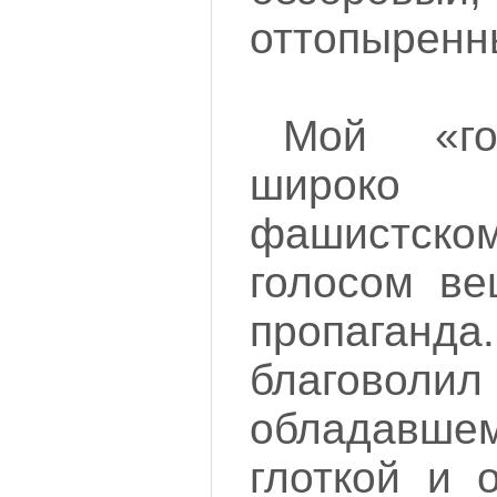
оттопыренн
Мой «го
широко 
фашистск
голосом ве
пропаганда
благоволил
обладав
глоткой и 