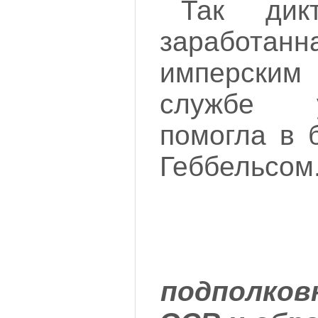
Так дикт
заработ
имперски
службе 
помогла в 
Геббельсом.
подполков