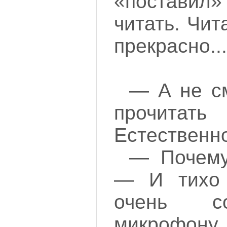
«поставил»
читать. Чит
прекрасно...
— А не с
прочитат
Естественно
— Почему
— И тихо
очень с
микрофону.