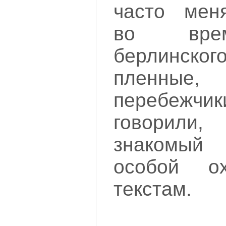
часто мен
во вре
берлинског
пленные, 
перебеж
говорили,
знакомый
особой о
текстам.