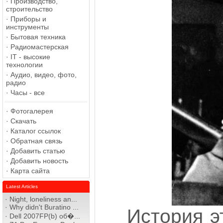
·
Производство,
строительство
·
Приборы и
инструменты
·
Бытовая техника
·
Радиомастерская
·
IT - высокие
технологии
·
Аудио, видео, фото,
радио
·
Часы - все
·
Фотогалерея
·
Скачать
·
Каталог ссылок
·
Обратная связь
·
Добавить статью
·
Добавить новость
·
Карта сайта
Latest Articles
·
Night, loneliness an...
·
Why didn't Buratino ...
История э
·
Dell 2007FP(b) об�...