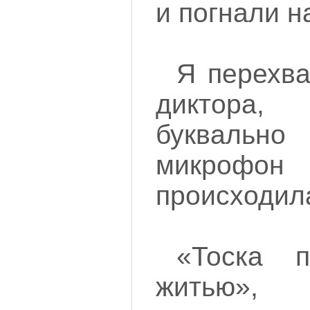
и погнали н
Я перехва
диктора
буквальн
микрофо
происходила
«Тоска п
житью»,