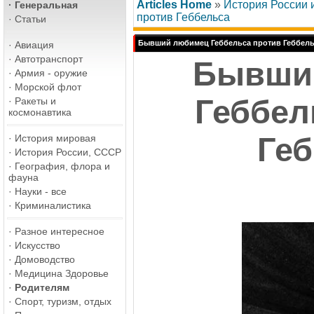
Articles Home
»
История России
·
Генеральная
против Геббельса
·
Статьи
Бывший любимец Геббельса против Геббел
·
Авиация
·
Автотранспорт
Бывши
·
Армия - оружие
·
Морской флот
Геббел
·
Ракеты и
космонавтика
Ге
·
История мировая
·
История России, СССР
·
География, флора и
фауна
·
Науки - все
·
Криминалистика
·
Разное интересное
·
Искусство
·
Домоводство
·
Медицина Здоровье
·
Родителям
·
Спорт, туризм, отдых