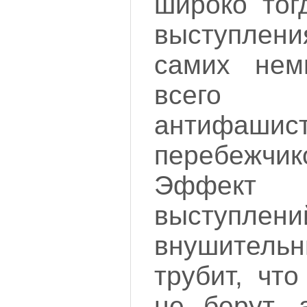
широко тог
выступлени
самих не
всего
антифаши
перебежчи
Эффект
выступ
внушитель
трубит, чт
не берут, 