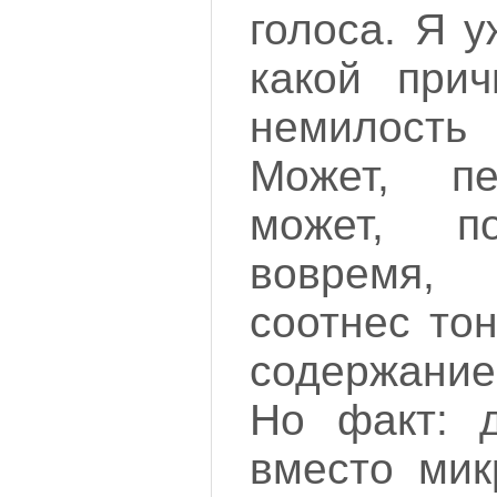
голоса. Я 
какой при
немилост
Может, пе
может, п
вовремя,
соотнес то
содержани
Но факт: д
вместо мик