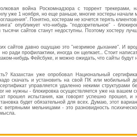
олковая война Роскомнадзора с торрент трекерами, н
илу уже 1 ноября, но еще раньше, многие хостеры начали 
оглашения". Понятно, хостерам не хочется терять клиентов,
инга" опубликует что-нибудь "подозрительное" - блокир
и тысячи сайтов станут недоступны. Поэтому хостеру луч
ких сайтов давно ощущаю это "незримое дыхание". И вро
 но ради профилактики, иногда он щелкает... Стоит напис
аком-нибудь Фейсбуке, и можно ожидать, что сайты будут н
ь? Казахстан уже опробовал Национальный сертификат
адо скачать и установить на свой ПК или мобильный де
сертификат управляется удаленно некими структурами бе
or не нужны - блокировка осуществляется уже на вашем 
кат прошел испытания, как говорят успешно прошел, и
установка будет обязательной для всех. Думаю, этот вариа
с ветряными мельницами - это разновидность психическо
смысла.