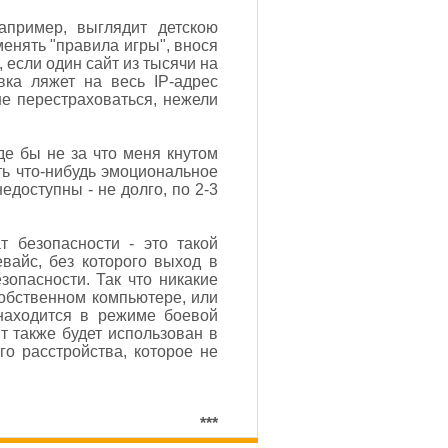
апример, выглядит детскою
менять "правила игры", внося
 если один сайт из тысячи на
овка ляжет на весь IP-адрес
ше перестраховаться, нежели
де бы не за что меня кнутом
ать что-нибудь эмоциональное
едоступны - не долго, по 2-3
 безопасности - это такой
вайс, без которого выход в
зопасности. Так что никакие
собственном компьютере, или
 находится в режиме боевой
нт также будет использован в
го расстройства, которое не
***