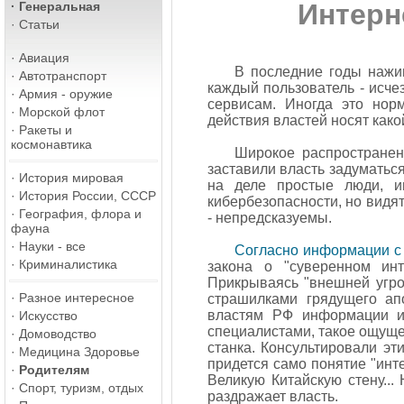
Интерне
·
Генеральная
·
Статьи
·
Авиация
В последние годы нажим
·
Автотранспорт
каждый пользователь - исче
·
Армия - оружие
сервисам. Иногда это нор
·
Морской флот
действия властей носят како
·
Ракеты и
космонавтика
Широкое распространени
заставили власть задуматьс
·
История мировая
на деле простые люди, ин
·
История России, СССР
кибербезопасности, но видят
·
География, флора и
- непредсказуемы.
фауна
·
Науки - все
Согласно информации с с
·
Криминалистика
закона о "суверенном ин
Прикрываясь "внешней угроз
·
Разное интересное
страшилками грядущего апо
властям РФ информации из
·
Искусство
специалистами, такое ощуще
·
Домоводство
станка. Консультировали эт
·
Медицина Здоровье
придется само понятие "инт
·
Родителям
Великую Китайскую стену...
·
Спорт, туризм, отдых
раздражает власть.