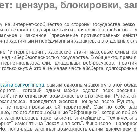
т: цензура, блокировки, за
 на интернет-сообщество со стороны государства резко 
зают некогда популярные сайты, появляются проблемы с д
мальное и законное "пресечение противоправных действ
й-то хаотичный и необдуманный характер, а в отдельных слу
е "интернет-войн", хакерские атаки, массовые сливы ф
я над кибербезопасностью государства. В общем-то, правил
тернет-пользователи, владельцы веб-ресурсов, практи
 только кнут. А это еще малая часть айсберга, долгосрочн
айта dailyonline.ru
, самым одиозным законом в этой облас
тернете", который одним махом сделал всех россиян
ой", гипотетической возможностью отключения Рунета от
калипсиса, проводится жесткая цензура всего Рунета,
 не подконтрольных ей территорий. Сам по себе зак
ние, что его Авторы обычные "айфонщики", которые веб-сер
их законотворцев тоже какие-то эникейщики... Технически 
ернет" изменять на "локальная сеть". Финансово - наверно
 Но, появилась законная возможность одним движением ру