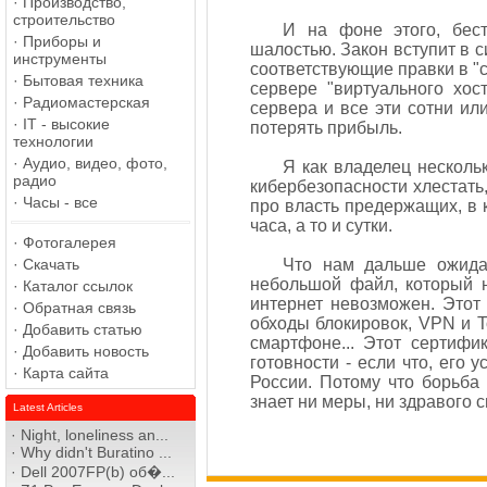
·
Производство,
строительство
И на фоне этого, бест
·
Приборы и
шалостью. Закон вступит в с
инструменты
соответствующие правки в "с
·
Бытовая техника
сервере "виртуального хост
·
Радиомастерская
сервера и все эти сотни ил
·
IT - высокие
потерять прибыль.
технологии
·
Аудио, видео, фото,
Я как владелец несколь
радио
кибербезопасности хлестать,
·
Часы - все
про власть предержащих, в к
часа, а то и сутки.
·
Фотогалерея
·
Скачать
Что нам дальше ожидат
небольшой файл, который н
·
Каталог ссылок
интернет невозможен. Этот 
·
Обратная связь
обходы блокировок, VPN и T
·
Добавить статью
смартфоне... Этот сертифи
·
Добавить новость
готовности - если что, его 
·
Карта сайта
России. Потому что борьба 
знает ни меры, ни здравого 
Latest Articles
·
Night, loneliness an...
·
Why didn't Buratino ...
·
Dell 2007FP(b) об�...