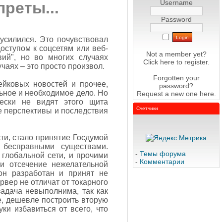
Username
преты...
Password
усилился. Это почувствовал
оступом к соцсетям или веб-
Not a member yet?
ий", но во многих случаях
Click here
to register.
чаях – это просто произвол.
Forgotten your
ейковых новостей и прочее,
password?
ьное и необходимое дело. Но
Request a new one
here
.
чески не видят этого щита
Счетчики
ые перспективы и последствия
ти, стало принятие Госдумой
 бесправными существами.
-
Темы форума
 глобальной сети, и прочими
-
Комментарии
 и отсечение нежелательной
он разработан и принят не
вер не отличат от токарного
задача невыполнима, так как
е, дешевле построить вторую
ки избавиться от всего, что