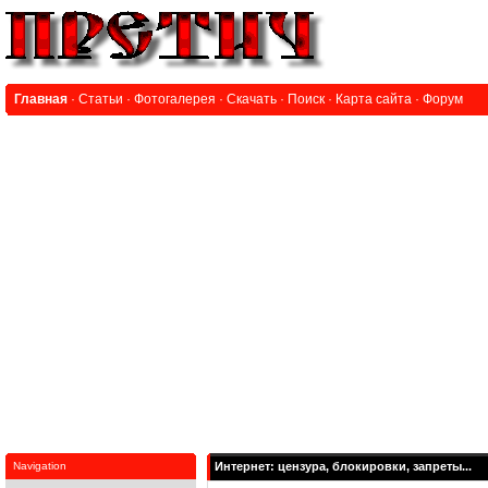
Главная
·
Статьи
·
Фотогалерея
·
Скачать
·
Поиск
·
Карта сайта
·
Форум
Navigation
Интернет: цензура, блокировки, запреты...