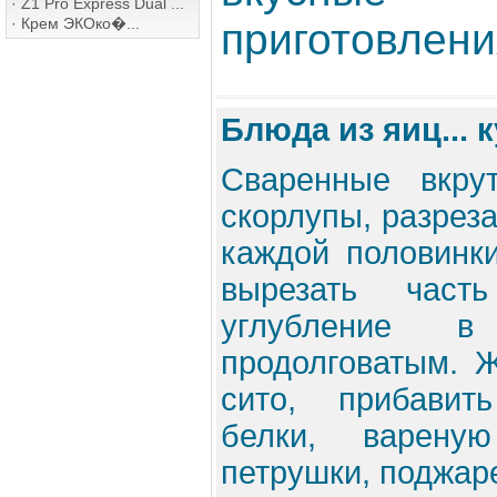
·
Z1 Pro Express Dual ...
·
Крем ЭКОко�...
приготовления
Блюда из яиц...
Сваренные вкру
скорлупы, разреза
каждой половинк
вырезать част
углубление в
продолговатым. Ж
сито, прибавит
белки, варену
петрушки, поджаре