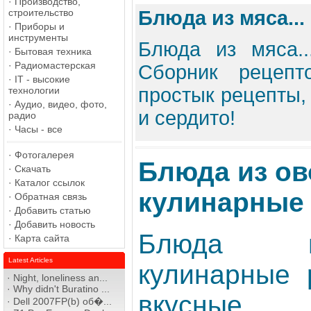
·
Производство,
строительство
Блюда из мяса..
·
Приборы и
инструменты
Блюда из мяса..
·
Бытовая техника
·
Радиомастерская
Сборник рецепт
·
IT - высокие
простык рецепты,
технологии
·
Аудио, видео, фото,
и сердито!
радио
·
Часы - все
·
Фотогалерея
Блюда из ов
·
Скачать
·
Каталог ссылок
кулинарные
·
Обратная связь
·
Добавить статью
·
Добавить новость
Блюда и
·
Карта сайта
Latest Articles
кулинарные 
·
Night, loneliness an...
·
Why didn't Buratino ...
вкусны
·
Dell 2007FP(b) об�...