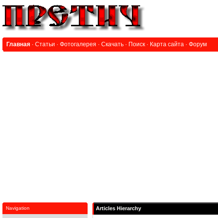
Главная
·
Статьи
·
Фотогалерея
·
Скачать
·
Поиск
·
Карта сайта
·
Форум
Navigation
Articles Hierarchy