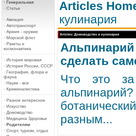
Articles Hom
·
Генеральная
·
Статьи
кулинария
·
Авиация
·
Автотранспорт
·
Армия - оружие
Articles: Домоводство и кулинария
·
Морской флот
Альпинарий -
·
Ракеты и
космонавтика
сделать сам
·
История мировая
·
История России, СССР
·
География, флора и
Что это за
фауна
·
Науки - все
альпинари
·
Криминалистика
·
Разное интересное
ботанически
·
Искусство
·
Домоводство
разным...
·
Медицина Здоровье
·
Родителям
·
Спорт, туризм, отдых