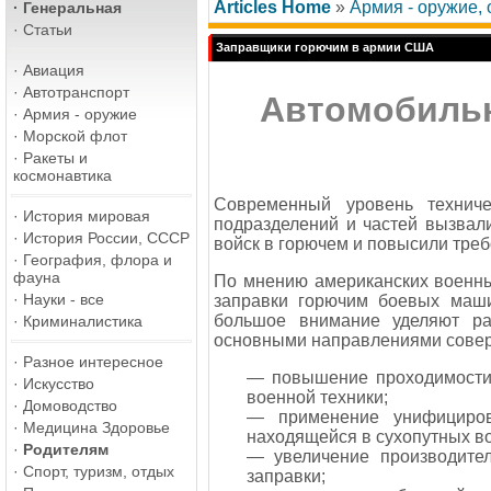
Articles Home
»
Армия - оружие, 
·
Генеральная
·
Статьи
Заправщики горючим в армии США
·
Авиация
·
Автотранспорт
Автомобильн
·
Армия - оружие
·
Морской флот
·
Ракеты и
космонавтика
Современный уровень технич
·
История мировая
подразделений и частей вызвали
·
История России, СССР
войск в горючем и повысили треб
·
География, флора и
фауна
По мнению американских военны
·
Науки - все
заправки горючим боевых маш
большое внимание уделяют ра
·
Криминалистика
основными направлениями совер
·
Разное интересное
— повышение проходимости 
·
Искусство
военной техники;
·
Домоводство
— применение унифициров
·
Медицина Здоровье
находящейся в сухопутных во
·
Родителям
— увеличение производител
·
Спорт, туризм, отдых
заправки;