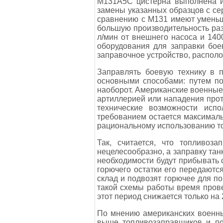
М131А5С цистерна выполнена и
замены указанных образцов с се
сравнению с М131 имеют уменьш
большую производительность раз
л/мин от внешнего насоса и 140
оборудования для заправки бое
заправочное устройство, располо
Заправлять боевую технику в 
основными способами: путем по
наоборот. Американские военные
артиллерией или нападения прот
технические возможности исп
требованием остается максималь
рациональному использованию то
Так, считается, что топливоз
нецелесообразно, а заправку тан
необходимости будут прибывать 
горючего остатки его передаютс
склад и подвозят горючее для по
такой схемы работы время прове
этот период снижается только на 
По мнению американских военны
выше топливозаправщиков и по