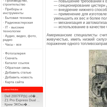
·
Производство,
— повышение требований к оч
строительство
— секционирование цистерн д
·
Приборы и
— внедрение нижнего способа
инструменты
— применение для изготовлен
·
Бытовая техника
уменьшить их вес и более по
— механизация и автоматизац
·
Радиомастерская
— использование в качестве
·
IT - высокие
технологии
Американские специалисты счит
·
Аудио, видео, фото,
живучестью, иметь низкий силуэ
радио
поражение одного топливозаправ
·
Часы - все
·
Фотогалерея
·
Скачать
·
Каталог ссылок
·
Обратная связь
·
Добавить статью
·
Добавить новость
·
Карта сайта
Latest Articles
·
Dell 2007FP(b) об�...
·
Z1 Pro Express Dual ...
·
Крем ЭКОко�...