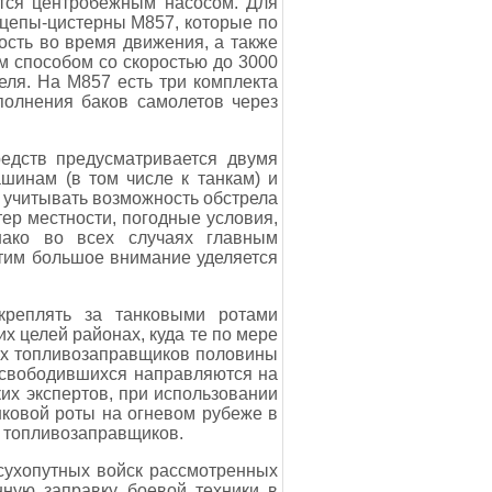
тся центробежным насосом. Для
ицепы-цистерны М857, которые по
сть во время движения, а также
м способом со скоростью до 3000
еля. На М857 есть три комплекта
полнения баков самолетов через
едств предусматривается двумя
шинам (в том числе к танкам) и
 учитывать возможность обстрела
ер местности, погодные условия,
нако во всех случаях главным
этим большое внимание уделяется
акреплять за танковыми ротами
х целей районах, куда те по мере
рех топливозаправщиков половины
высвободившихся направляются на
ких экспертов, при использовании
нковой роты на огневом рубеже в
ии топливозаправщиков.
сухопутных войск рассмотренных
ную заправку боевой техники в