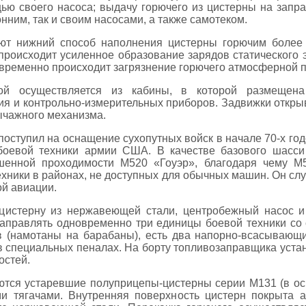
ю своего насоса; выдачу горючего из цистерны на заправ
нним, так и своим насосами, а также самотеком.
ют нижний способ наполнения цистерны горючим более
происходит усиленное образование зарядов статического 
временно происходит загрязнение горючего атмосферной 
ой осуществляется из кабины, в которой размещена
ия и контрольно-измерительных приборов. Задвижки откры
чажного механизма.
поступил на оснащение сухопутных войск в начале 70-х го
боевой техники армии США. В качестве базового шасс
енной проходимости М520 «Гоуэр», благодаря чему М5
ехники в районах, не доступных для обычных машин. Он сл
ой авиации.
цистерну из нержавеющей стали, центробежный насос и
аправлять одновременно три единицы боевой техники со с
в (намотаны на барабаны), есть два напорно-всасывающи
в специальных пеналах. На борту топливозаправщика устан
остей.
тся устаревшие полуприцепы-цистерны серии М131 (в о
ми тягачами. Внутренняя поверхность цистерн покрыта 