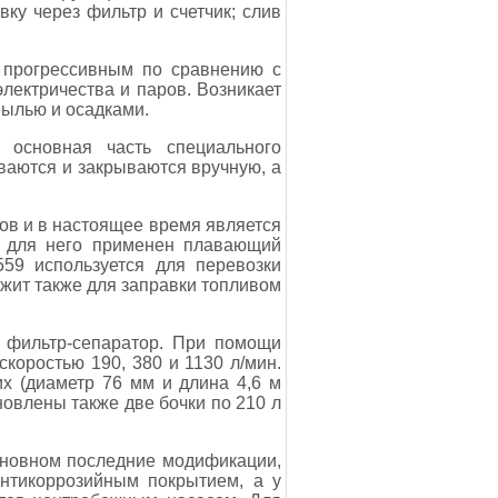
ку через фильтр и счетчик; слив
 прогрессивным по сравнению с
электричества и паров. Возникает
пылью и осадками.
 основная часть специального
ваются и закрываются вручную, а
дов и в настоящее время является
и для него применен плавающий
59 используется для перевозки
ужит также для заправки топливом
 фильтр-сепаратор. При помощи
коростью 190, 380 и 1130 л/мин.
х (диаметр 76 мм и длина 4,6 м
овлены также две бочки по 210 л
сновном последние модификации,
антикоррозийным покрытием, а у