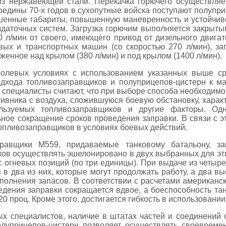
з нержавеющей стали. Перекачка горючего осуществляе
редины 70-х годов в сухопутные войска поступают полупр
енные габариты, повышенную маневренность и устойчиво
даточных систем. Загрузка горючим выполняется закрыты
0 л/мин от своего, имеющего привод от дизельного двигат
вых и транспортных машин (со скоростью 270 л/мин), за
женное над крылом (380 л/мин) и под крылом (1400 л/мин).
полевых условиях с использованием указанных выше ср
дхода топливозаправщиков и полуприцепов-цистерн к ма
 специалисты считают, что при выборе способа необходимо
ивника с воздуха, сложившуюся боевую обстановку, характ
ользуемых топливозаправщиков и другие факторы. Од
ное сокращение сроков проведения заправки. В связи с 
пливозаправщиков в условиях боевых действий.
аправщики М559, придаваемые танковому батальону, з
ков осуществлять эшелонировано в двух выбранных для эти
с огневых позиций (по три единицы). При выдаче из четы
я в два из них, которые могут продолжать работу, а два 
полнения запасов. В соответствии с расчетами американс
дения заправки сокращается вдвое, а боеспособность та
20 проц. Кроме этого, достигается гибкость в использован
х специалистов, наличие в штатах частей и соединений 
луприцепов-цистерн позволяет осуществлять своевремен