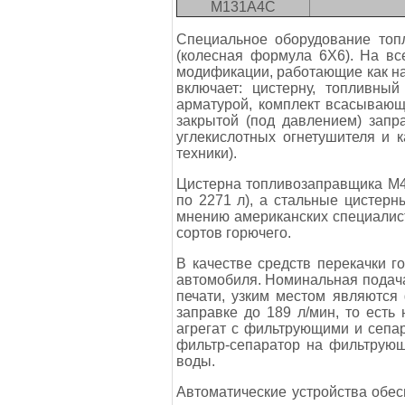
М131А4С
Специальное оборудование топ
(колесная формула 6X6). На вс
модификации, работающие как на
включает: цистерну, топливный
арматурой, комплект всасывающ
закрытой (под давлением) запр
углекислотных огнетушителя и 
техники).
Цистерна топливозаправщика М4
по 2271 л), а стальные цистерн
мнению американских специалист
сортов горючего.
В качестве средств перекачки 
автомобиля. Номинальная подача 
печати, узким местом являются
заправке до 189 л/мин, то есть
агрегат с фильтрующими и сепа
фильтр-сепаратор на фильтрующ
воды.
Автоматические устройства обе