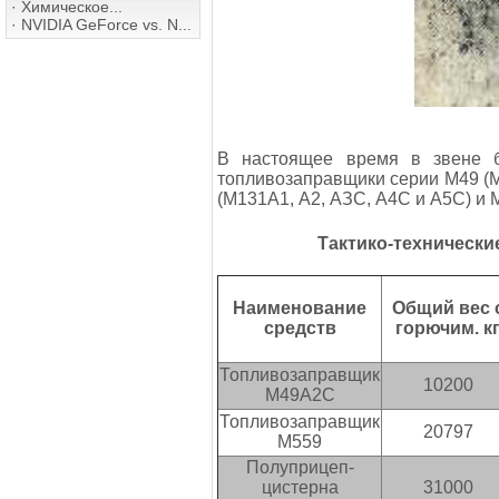
·
Химическое...
·
NVIDIA GeForce vs. N...
В настоящее время в звене б
топливозаправщики серии М49 (
(М131А1, А2, АЗС, А4С и А5С) и 
Тактико-технически
Наименование
Общий вес 
средств
горючим. к
Топливозаправщик
10200
М49А2С
Топливозаправщик
20797
М559
Полуприцеп-
цистерна
31000