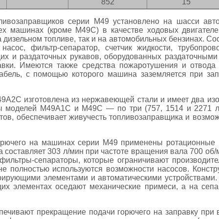
852
15
ливозаправщиков серии М49 установлено на шасси авт
ех машинах (кроме М49С) в качестве ходовых двигател
 дизельном топливе, так и на автомобильных бензинах. Со
 насос, фильтр-сепаратор, счетчик жидкости, трубопр
их и раздаточных рукавов, оборудованных раздаточными
авки. Имеются также средства пожаротушения и отвода с
кабель, с помощью которого машина заземляется при за
9А2С изготовлена из нержавеющей стали и имеет два изо
ы моделей М49А1С и М49С — по три (757, 1514 и 2271 л)
ов, обеспечивает живучесть топливозаправщика и возмож
горючего на машинах серии М49 применены ротационные 
составляет 303 л/мин при частоте вращения вала 700 об/
 фильтры-сепараторы, которые ограничивают производите
 не полностью используются возможности насосов. Конст
рирующими элементами и автоматическими устройствами.
их элементах оседают механические примеси, а на сеп
спечивают прекращение подачи горючего на заправку при 