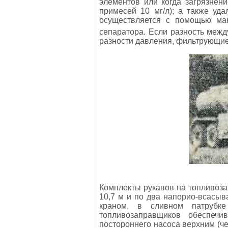
элементов или когда загрязнен
примесей 10 мг/л); а также уд
осуществляется с помощью ман
сепаратора. Если разность межд
разности давления, фильтрующи
Комплекты рукавов на топливоз
10,7 м и по два напорио-всасы
краном, в сливном патрубке 
топливозаправщиков обеспеч
постороннего насоса верхним (ч