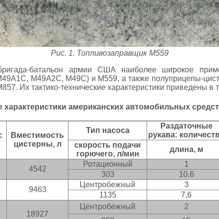
Рис. 1. Топливозаправщик М559
ригада-батальон армии США наиболее широкое прим
М49А1С, М49А2С, М49С) и М559, а также полуприцепы-цист
М857. Их тактико-технические характеристики приведены в 
е характеристики американских автомобильных средс
Раздаточные
Тип насоса
рукава: количест
с
Вместимость
г
цистерны, л
скорость подачи
длина, м
горючего, л/мин
Ротационный
1
4542
303
10.6
Центробежный
3
9463
1135
7,6
Центробежный
2
18927