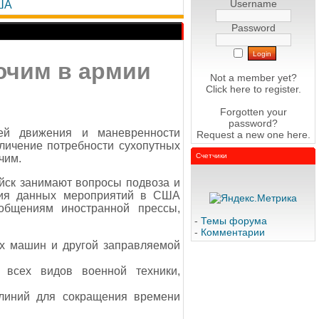
Username
ША
Password
ючим в армии
Not a member yet?
Click here
to register.
Forgotten your
password?
ей движения и маневренности
Request a new one
here
.
еличение потребности сухопутных
Счетчики
чим.
йск занимают вопросы подвоза и
ния данных мероприятий в США
общениям иностранной прессы,
-
Темы форума
-
Комментарии
х машин и другой заправляемой
 всех видов военной техники,
 линий для сокращения времени