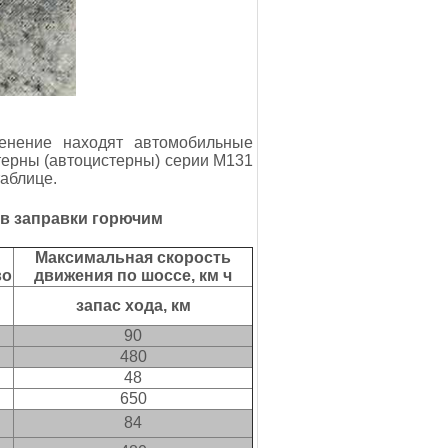
енение находят автомобильные
ерны (автоцистерны) серии М131
таблице.
тв заправки горючим
Максимальная скорость
во
движения по шоссе, км ч
запас хода, км
90
480
48
650
84