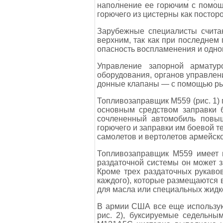
наполнение ее горючим с помощь
горючего из цистерны как посторо
Зарубежные специалисты счита
верхним, так как при последнем 
опасность воспламенения и одно
Управление запорной арматур
оборудования, органов управлен
донные клапаны — с помощью ры
Топливозаправщик М559 (рис. 1) 
основным средством заправки 
сочлененный автомобиль повыш
горючего и заправки им боевой т
самолетов и вертолетов армейск
Топливозаправщик М559 имеет 
раздаточной системы он может з
Кроме трех раздаточных рукаво
каждого), которые размещаются 
для масла или специальных жидк
В армии США все еще использую
рис. 2), буксируемые седельны