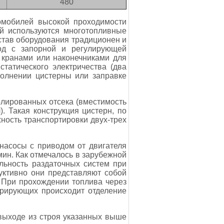
480
омобилей высокой проходимости
ей используются многотопливные
став оборудования традиционен и
овод с запорной и регулирующей
 кранами или наконечниками для
татического электричества (два
полнении цистерны или заправке
лированных отсека (вместимость
. Такая конструкция цистерн, по
ность транспортировки двух-трех
насосы с приводом от двигателя
мин. Как отмечалось в зарубежной
льность раздаточных систем при
руктивно они представляют собой
 При прохождении топлива через
арирующих происходит отделение
выходе из строя указанных выше