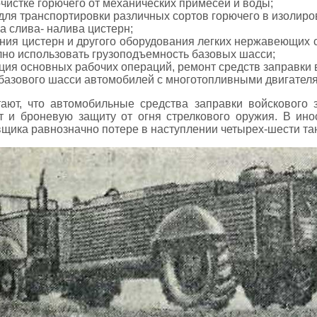
истке горючего от механических примесей и воды;
ля транспортировки различных сортов горючего в изолиро
 слива- налива цистерн;
ия цистерн и другого оборудования легких нержавеющих с
лно использовать грузоподъемность базовых шасси;
ия основных рабочих операций, ремонт средств заправки 
 базового шасси автомобилей с многотопливными двигател
ают, что автомобильные средства заправки войскового
т и броневую защиту от огня стрелкового оружия. В ино
щика равнозначно потере в наступлении четырех-шести та