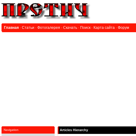
Главная
·
Статьи
·
Фотогалерея
·
Скачать
·
Поиск
·
Карта сайта
·
Форум
Navigation
Articles Hierarchy