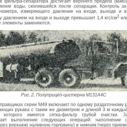
ие фильтра-сепаратора достигает верхнего предела (мак
аление воды, скопившейся после сепарации. Контроль з
ометра, измеряющего давление на входе, выходе и в
2
у давлением на входе и выходе превышает 1,4 кгс/см
или
е элементы заменяются.
Рис. 2. Полуприцеп-цистерна М131А4С
аправщиках серии М49 включают по одному раздаточному р
вающих рукава с таким же диаметром и длиной 3 м каждый
которого имеется сетка-фильтр грубой очистки. З
ивает выполнение следующих операций: наполнение
ерез верхнюю наливную горловину) и нижним (через приемн