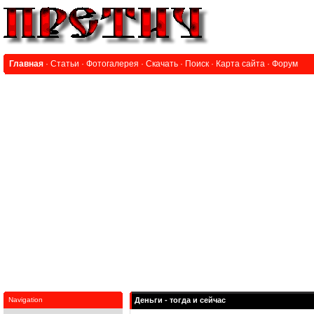
Главная
·
Статьи
·
Фотогалерея
·
Скачать
·
Поиск
·
Карта сайта
·
Форум
Navigation
Деньги - тогда и сейчас