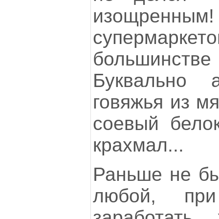
изощренны
супермаркет
большинст
Буквально а
говяжья из мя
соевый бело
крахмал...
Раньше не бы
любой, пр
заработать 