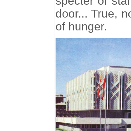
specter of sta
door... True, 
of hunger.