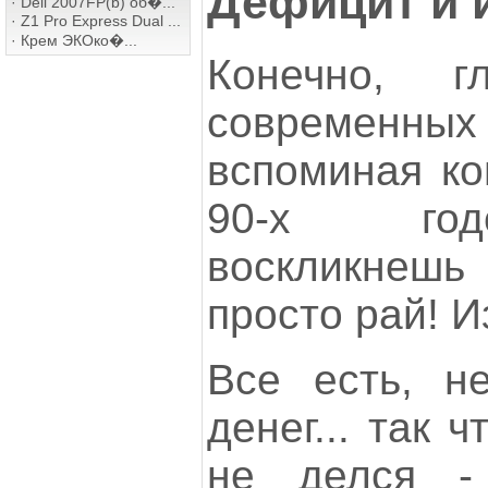
Дефицит и 
·
Dell 2007FP(b) об�...
·
Z1 Pro Express Dual ...
·
Крем ЭКОко�...
Конечно, 
современн
вспоминая ко
90-х год
воскликнешь
просто рай! И
Все есть, не
денег... так 
не делся -