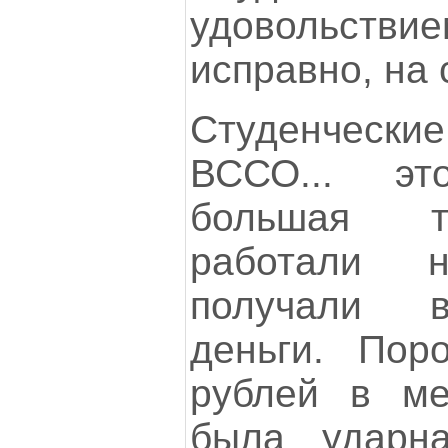
удовольствие
исправно, на 
Студенчески
ВССО... э
большая т
работали 
получали 
деньги. Пор
рублей в ме
была ударн