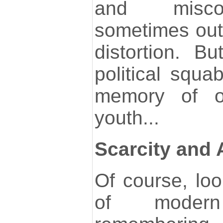
and misco
sometimes outr
distortion. B
political squa
memory of o
youth...
Scarcity and
Of course, loo
of moder