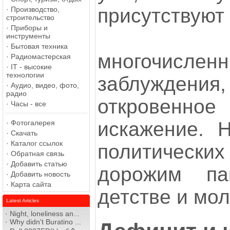
присутствуют
·
Производство,
строительство
·
Приборы и
инструменты
·
Бытовая техника
многочисл
·
Радиомастерская
·
IT - высокие
технологии
заблужден
·
Аудио, видео, фото,
радио
откровенно
·
Часы - все
искажение. 
·
Фотогалерея
·
Скачать
·
Каталог ссылок
политичес
·
Обратная связь
·
Добавить статью
дорожим п
·
Добавить новость
·
Карта сайта
детстве и мол
Latest Articles
·
Night, loneliness an...
·
Why didn't Buratino ...