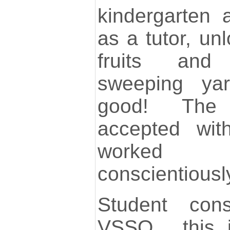
kindergarten 
as a tutor, un
fruits and
sweeping yar
good! The
accepted wit
worked p
conscientiousl
Student cons
VSSO... this