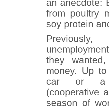
an anecdote:
from poultry 
soy protein and
Previously
unemploymen
they wanted,
money. Up to
car or a 
(cooperative a
season of wor