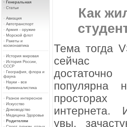
·
Генеральная
·
Статьи
Как жи
·
Авиация
студен
·
Автотранспорт
·
Армия - оружие
·
Морской флот
·
Ракеты и
Тема тогда 
космонавтика
·
История мировая
сейчас
·
История России,
СССР
достаточно
·
География, флора и
фауна
популярна н
·
Науки - все
·
Криминалистика
просторах
·
Разное интересное
·
Искусство
интернета. 
·
Домоводство
·
Медицина Здоровье
увы, зачаст
·
Родителям
·
Спорт, туризм, отдых