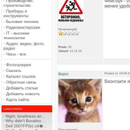
·
Производство,
Фейсбук - э
строительство
менее удоб
·
Приборы и
инструменты
·
Бытовая техника
·
Радиомастерская
Начинающий
·
IT - высокие
технологии
·
Аудио, видео, фото,
Posts:
32
радио
Joined:
14.12.15
·
Часы - все
·
Фотогалерея
·
Скачать
Posted on 16-05-
Bopox
·
Каталог ссылок
Вконтакте я
·
Обратная связь
·
Добавить статью
·
Добавить новость
·
Карта сайта
Latest Articles
·
Night, loneliness an...
·
Why didn't Buratino ...
·
Dell 2007FP(b) об�...
Пользователь