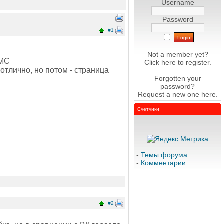
Username
Password
#1
Not a member yet?
СМС
Click here
to register.
отлично, но потом - страница
Forgotten your
password?
Request a new one
here
.
Счетчики
-
Темы форума
-
Комментарии
#2