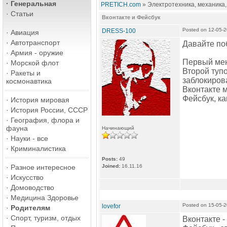
·
Генеральная
PRETICH.com
» Электротехника, механика,
·
Статьи
Вконтакте и Фейсбук
Posted on 12-05-
DRESS-100
·
Авиация
·
Автотранспорт
Давайте по
·
Армия - оружие
Первый мен
·
Морской флот
Второй тупо
·
Ракеты и
заблокиров
космонавтика
Вконтакте 
Фейсбук, ка
·
История мировая
·
История России, СССР
·
География, флора и
фауна
Начинающий
·
Науки - все
·
Криминалистика
Posts:
49
·
Разное интересное
Joined:
16.11.16
·
Искусство
·
Домоводство
·
Медицина Здоровье
Posted on 15-05-
lovefor
·
Родителям
·
Спорт, туризм, отдых
Вконтакте -