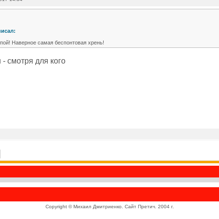
писал:
упой! Наверное самая беспонтовая хрень!
 - смотря для кого
Copyright © Михаил Дмитриенко. Сайт Претич. 2004 г.