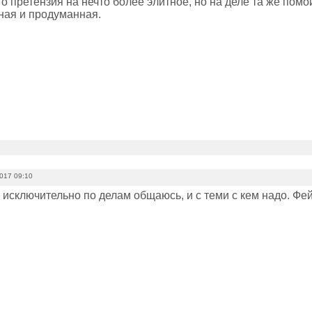
то претензия на нечто более элитное, но на деле та же помо
ная и продуманная.
2017 09:10
 исключительно по делам общаюсь, и с теми с кем надо. Фе