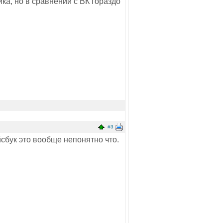
йка, но в сравнении с ВК гораздо
#3
йсбук это вообще непонятно что.