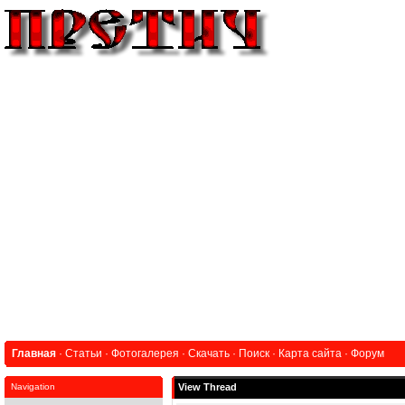
Главная
·
Статьи
·
Фотогалерея
·
Скачать
·
Поиск
·
Карта сайта
·
Форум
Navigation
View Thread