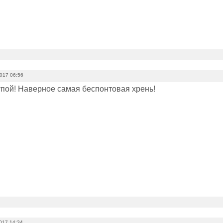
2017 06:56
упой! Наверное самая беспонтовая хрень!
017 14:34