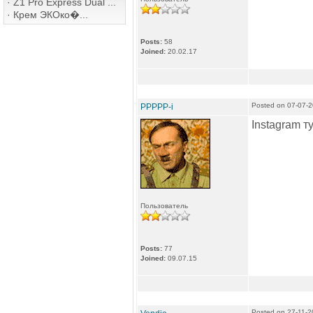
·
Z1 Pro Express Dual ...
·
Крем ЭКОко�...
Posts:
58
Joined:
20.02.17
Posted on 07-07-
PPPPP-i
Instagram т
Пользователь
Posts:
77
Joined:
09.07.15
Posted on 27-11-2