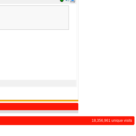
#5
18,356,961 unique visits