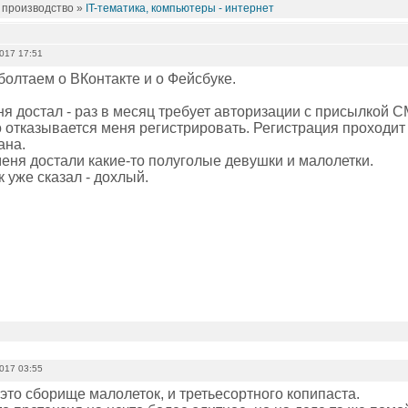
 производство »
IT-тематика, компьютеры - интернет
2017 17:51
болтаем о ВКонтакте и о Фейсбуке.
я достал - раз в месяц требует авторизации с присылкой 
 отказывается меня регистрировать. Регистрация проходит 
ана.
меня достали какие-то полуголые девушки и малолетки.
к уже сказал - дохлый.
2017 03:55
 это сборище малолеток, и третьесортного копипаста.