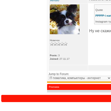
Vendio
Quote
PPPPP-i на
Instagram т
Ну не скажи
Новичок
Posts:
3
Joined:
27.11.17
Jump to Forum:
Реклама