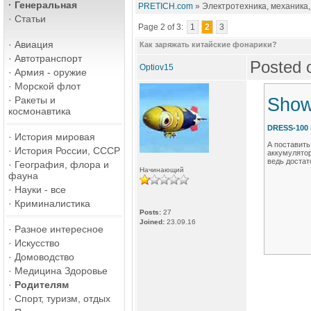
·
Генеральная
PRETICH.com
» Электротехника, механика,
·
Статьи
Page 2 of 3:
1
2
3
·
Авиация
Как заряжать китайские фонарики?
·
Автотранспорт
Posted 
Optiov15
·
Армия - оружие
·
Морской флот
·
Ракеты и
Show
космонавтика
DRESS-100 
·
История мировая
А поставить
·
История России, СССР
аккумулятор
ведь достат
·
География, флора и
Начинающий
фауна
·
Науки - все
·
Криминалистика
Posts:
27
Joined:
23.09.16
·
Разное интересное
·
Искусство
·
Домоводство
·
Медицина Здоровье
·
Родителям
·
Спорт, туризм, отдых