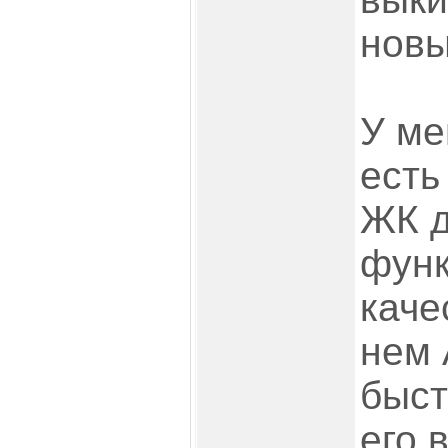
новы
У ме
есть
ЖК д
функ
каче
нем 
быст
его 