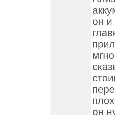
акку
он и
глав
прил
мгно
сказ
стои
пере
плох
он н