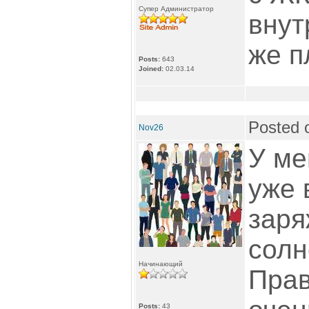
Супер Администратор
внут
же п
Posts:
643
Joined:
02.03.14
Posted 
Nov26
У ме
уже 
заря
солн
Начинающий
Прав
Posts:
43