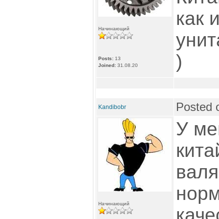
как 
Начинающий
унит
)
Posts:
13
Joined:
31.08.20
Posted 
Kandibobr
У ме
кита
валя
норм
Начинающий
каче