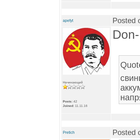
Posted 
apefyt
Don-
Quot
свин
Начинающий
акку
напр
Posts:
42
Joined:
11.11.16
Posted 
Pretich