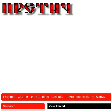
Главная
·
Статьи
·
Фотогалерея
·
Скачать
·
Поиск
·
Карта сайта
·
Форум
Navigation
View Thread