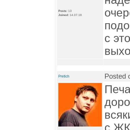
очер
Posts:
13
Joined:
14.07.18
подо
с эт
выхо
Posted 
Pretich
Печа
доро
всяк
с ЖК