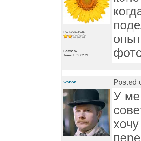
когд
поде
Пользователь
опыт
фото
Posts:
57
Joined:
02.02.21
Posted 
Watson
У ме
сове
хочу
пере