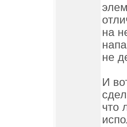
элем
отли
на н
напа
не д
И во
сдел
что 
испо