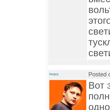
воль
этог
свет
туск
свет
Posted 
Pretich
Вот 
полн
одно