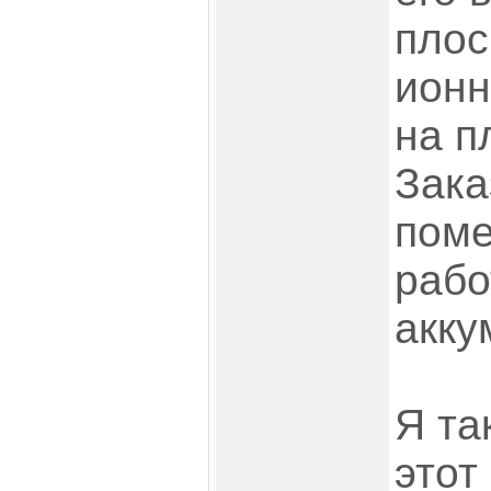
плос
ионн
на п
Зака
поме
рабо
акку
Я та
этот