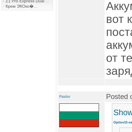
·
Z1 Pro Express Dual ...
Акку
·
Крем ЭКОко�...
вот 
пост
акку
от т
заря
Posted 
Pavlov
Show
Optiov15 н