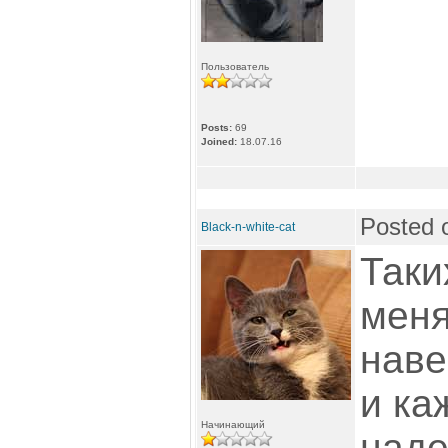
Пользователь
Posts:
69
Joined:
18.07.16
Posted 
Black-n-white-cat
Таки
меня
наве
и ка
Начинающий
наде