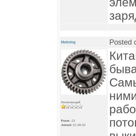
элем
заря
Posted 
Metrolog
Кита
быва
Самы
ними
Начинающий
рабо
пото
Posts:
13
Joined:
31.08.20
выки