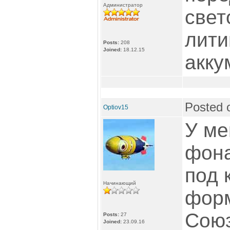
Администратор
свет
лити
Posts:
208
Joined:
18.12.15
акку
Posted 
Optiov15
У ме
фона
под 
Начинающий
форм
Союз
Posts:
27
Joined:
23.09.16