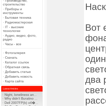
·
Производство,
Наск
строительство
·
Приборы и
инструменты
·
Бытовая техника
·
Радиомастерская
Вот 
·
IT - высокие
технологии
фона
·
Аудио, видео, фото,
радио
·
Часы - все
цент
·
Фотогалерея
оди
·
Скачать
·
Каталог ссылок
свет
·
Обратная связь
·
Добавить статью
·
Добавить новость
два 
·
Карта сайта
свет
Latest Articles
·
Night, loneliness an...
расс
·
Why didn't Buratino ...
·
Dell 2007FP(b) об�...