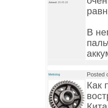
очен
Joined:
20.05.20
равн
В не
паль
акку
Posted 
Metrolog
Как 
вост
Кита