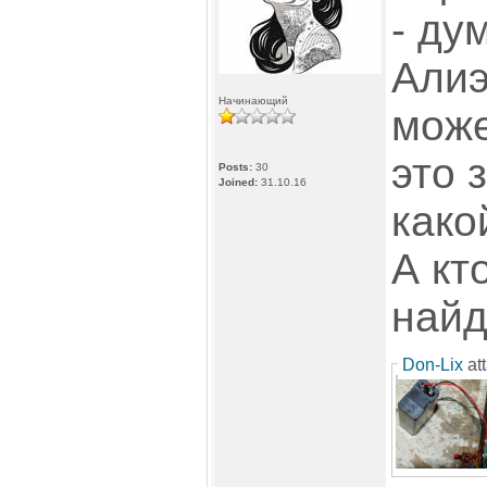
- ду
Алиэ
Начинающий
може
это 
Posts:
30
Joined:
31.10.16
како
А кт
найд
Don-Lix
att