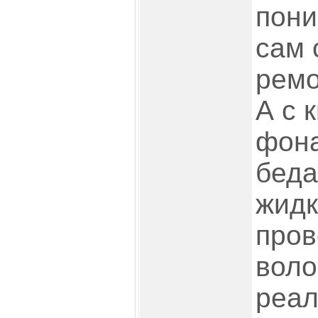
пони
сам 
ремо
А с 
фона
беда
жидк
пров
воло
реал