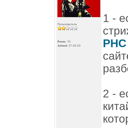
1 - 
Пользователь
стри
PHC
Posts:
70
Joined:
27.03.20
сайт
разб
2 - 
кита
кото