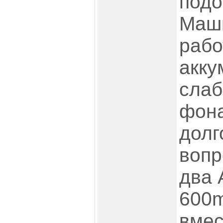
подо
Маши
рабо
акку
слаб
фона
долг
вопр
два 
600m
вмес