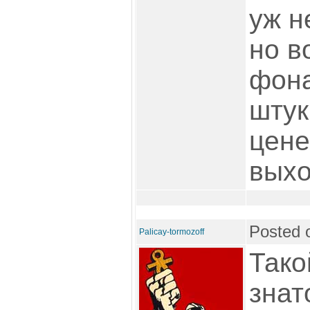
уж н
но в
фона
штук
цене
выхо
Posted 
Palicay-tormozoff
Тако
знат