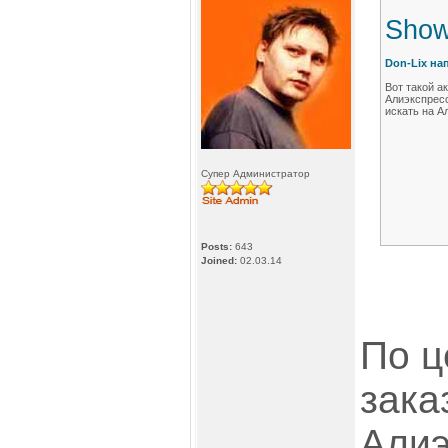
Show
Don-Lix на
Вот такой а
Алиэкспресс
искать на А
Супер Администратор
Posts:
643
Joined:
02.03.14
По ц
зака
Алиэ