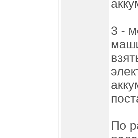
акку
3 - 
маши
взят
элек
акку
пост
По р