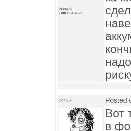
сдел
Posts:
49
Joined:
18.11.20
наве
акку
конч
надо
риск
Posted 
Don-Lix
Вот 
в фо