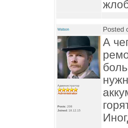
жлоб
Posted 
Watson
А че
ремо
боль
нужн
Администратор
акку
горя
Posts:
208
Joined:
18.12.15
Иног