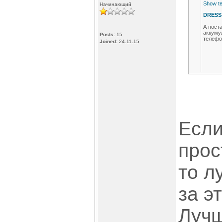
Show te
Начинающий
DRESS-
А пост
аккумул
Posts:
15
телефо
Joined:
24.11.15
Насколько 
Если
Вот есть у 
светодиод, 
прос
Аккумулятор
плату от те
то л
за э
Лучш