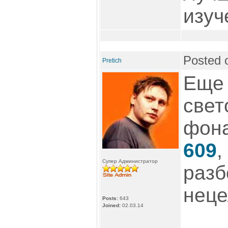
изуч
Posted 
Pretich
Еще 
свет
фона
609
,
Супер Администратор
разб
неце
Posts:
643
Joined:
02.03.14