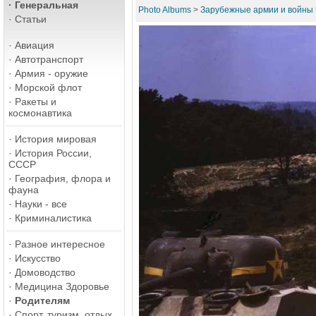
·
Генеральная
Photo Albums
>
Зарубежные армии и войны
·
Статьи
·
Авиация
·
Автотранспорт
·
Армия - оружие
·
Морской флот
·
Ракеты и
космонавтика
·
История мировая
·
История России,
СССР
·
География, флора и
фауна
·
Науки - все
·
Криминалистика
·
Разное интересное
·
Искусство
·
Домоводство
·
Медицина Здоровье
·
Родителям
·
Спорт, туризм, отдых