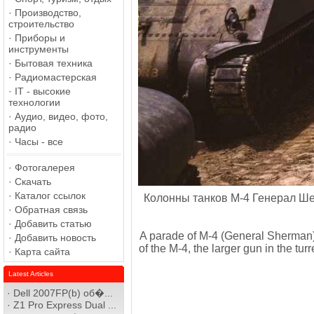
·
Производство,
строительство
·
Приборы и
инструменты
·
Бытовая техника
·
Радиомастерская
·
IT - высокие
технологии
·
Аудио, видео, фото,
радио
·
Часы - все
·
Фотогалерея
·
Скачать
·
Каталог ссылок
Колонны танков М-4 Генерал Ше
·
Обратная связь
·
Добавить статью
A parade of M-4 (General Sherman) 
·
Добавить новость
of the M-4, the larger gun in the tu
·
Карта сайта
Latest Articles
·
Dell 2007FP(b) об�...
·
Z1 Pro Express Dual ...