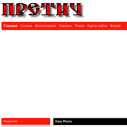
Главная
·
Статьи
·
Фотогалерея
·
Скачать
·
Поиск
·
Карта сайта
·
Форум
Navigation
View Photo