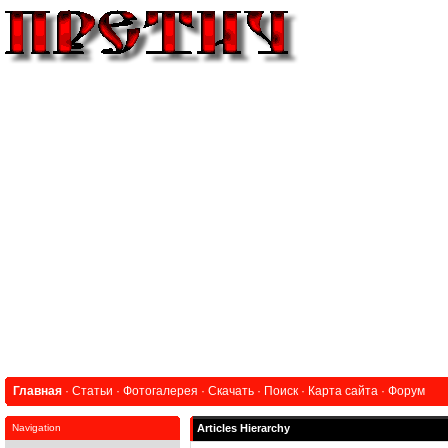
Главная
·
Статьи
·
Фотогалерея
·
Скачать
·
Поиск
·
Карта сайта
·
Форум
Navigation
Articles Hierarchy