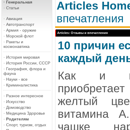
Articles Hom
·
Генеральная
·
Статьи
впечатления
·
Авиация
·
Автотранспорт
·
Армия - оружие
Articles: Отзывы и впечатления
·
Морской флот
10 причин е
·
Ракеты и
космонавтика
каждый ден
·
История мировая
·
История России, СССР
·
География, флора и
Как и мо
фауна
·
Науки - все
приобретает
·
Криминалистика
·
Разное интересное
желтый цве
·
Искусство
·
Домоводство
витамина А
·
Медицина Здоровье
·
Родителям
чашке на
·
Спорт, туризм, отдых