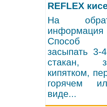
REFLEX кисе
На обрат
информац
Способ п
засыпать 3-
стакан, 
кипятком, пе
горячем и
виде...