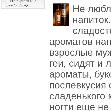
·
Z1 Pro Express Dual ...
·
Крем ЭКОко�...
Не любл
напиток.
сладост
ароматов нап
взрослые муж
геи, сидят и 
ароматы, бук
послевкусия 
сладенького м
ногти еще не