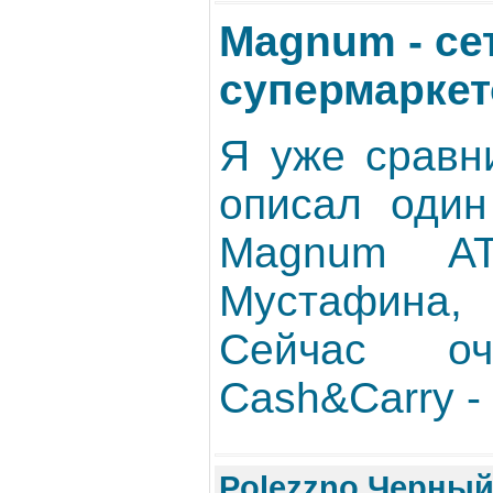
Magnum - се
супермаркет
Я уже сравн
описал один
Magnum A
Мустафина,
Сейчас о
Сash&Carry -
Polezzno Черный