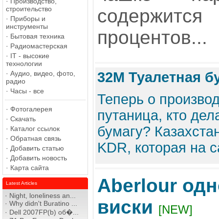
·
Производство,
строительство
содержит
·
Приборы и
инструменты
процентов...
·
Бытовая техника
·
Радиомастерская
·
IT - высокие
технологии
·
Аудио, видео, фото,
32М Туалетная бу
радио
·
Часы - все
Теперь о производ
·
Фотогалерея
путаница, кто дел
·
Скачать
бумагу? Казахста
·
Каталог ссылок
·
Обратная связь
KDR, которая на са
·
Добавить статью
·
Добавить новость
·
Карта сайта
Aberlour од
Latest Articles
·
Night, loneliness an...
виски
·
Why didn't Buratino ...
[NEW]
·
Dell 2007FP(b) об�...