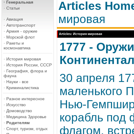
Articles Hom
·
Генеральная
·
Статьи
мировая
·
Авиация
·
Автотранспорт
·
Армия - оружие
Articles: История мировая
·
Морской флот
1777 - Оруж
·
Ракеты и
космонавтика
Континента
·
История мировая
·
История России, СССР
·
География, флора и
30 апреля 17
фауна
·
Науки - все
маленького П
·
Криминалистика
·
Разное интересное
Нью-Гемпшир
·
Искусство
·
Домоводство
корабль под 
·
Медицина Здоровье
·
Родителям
флагом, вст
·
Спорт, туризм, отдых