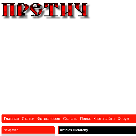
Главная
·
Статьи
·
Фотогалерея
·
Скачать
·
Поиск
·
Карта сайта
·
Форум
Navigation
Articles Hierarchy