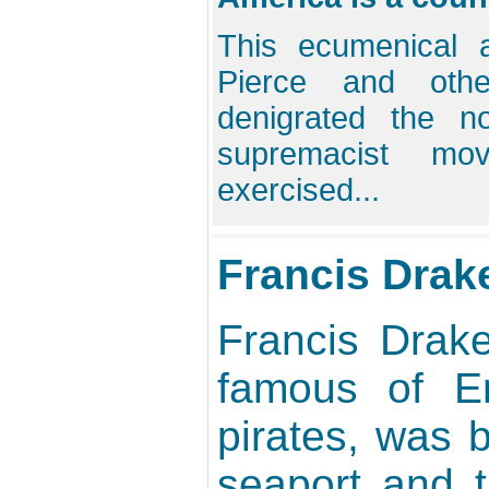
This ecumenical 
Pierce and oth
denigrated the no
supremacist mo
exercised...
Francis Drak
Francis Drak
famous of En
pirates, was 
seaport and t