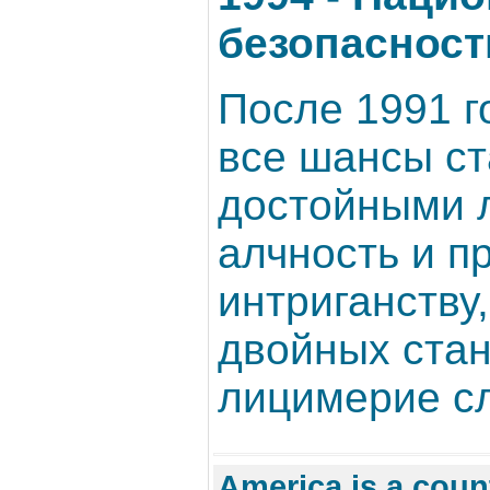
безопаснос
После 1991 
все шансы с
достойными 
алчность и п
интриганству
двойных стан
лицимерие сл
America is a count