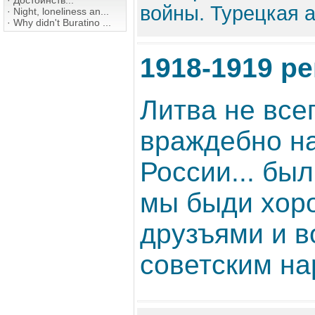
·
Достоинств...
войны. Турецкая а
·
Night, loneliness an...
·
Why didn't Buratino ...
1918-1919 р
Литва не все
враждебно на
России... бы
мы быди хор
друзъями и в
советским на