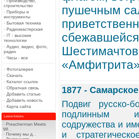
·
Производство,
строительство
пушечным са
·
Приборы и
инструменты
приветствен
·
Бытовая техника
·
Радиомастерская
сбежавшейся 
·
IT - высокие
технологии
·
Аудио, видео, фото,
Шестимачтов
радио
·
Часы - все
«Амфитрита» 
·
Фотогалерея
·
Скачать
·
Каталог ссылок
1877 - Самарское
·
Обратная связь
·
Добавить статью
·
Добавить новость
Подвиг русско-б
·
Карта сайта
подлинным и
Latest Articles
содружества и им
·
Preacherman Meets
Wl...
и стратегическ
·
Почему мы д...