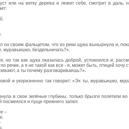
куст или на ветку дерева и лежит себе, смотрит в даль, 
ет:
й,
.
л он своим фальцетом, что из реки щука вынырнула и, пок
е, муравьишко, бездельничать?».
, но так как щука оказалась доброй, успокоился и, рассме
о речке, а я не такой как все - я, может быть, птицей хочу ст
аривают, а ты почему разговариваешь?».
овой и укоризненно так говорит: «Эх ты, муравьишко, му
нула в свои зелёные глубины, только брызги полетели во 
й посмеялся и пуще прежнего запел:
е –
е,
–
ы,