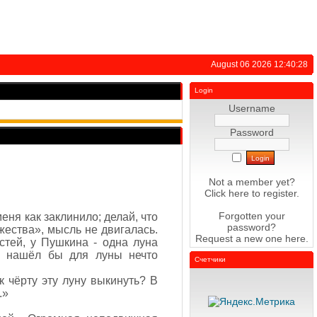
August 06 2026 12:40:28
Login
Username
Password
Not a member yet?
Click here
to register.
Forgotten your
еня как заклинило; делай, что
password?
жества», мысль не двигалась.
Request a new one
here
.
стей, у Пушкина - одна луна
, нашёл бы для луны нечто
Счетчики
 к чёрту эту луну выкинуть? В
.»