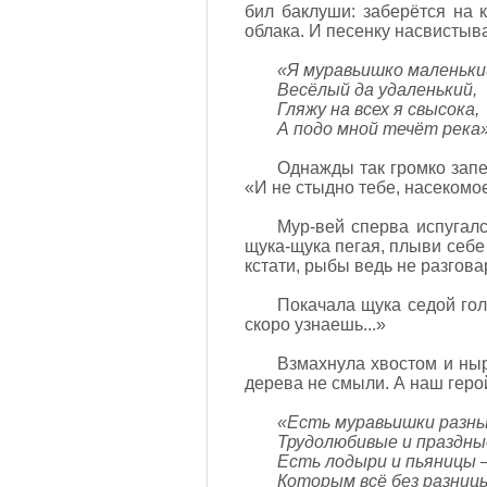
бил баклуши: заберётся на 
облака. И песенку насвистыва
«Я муравьишко маленьки
Весёлый да удаленький,
Гляжу на всех я свысока,
А подо мной течёт река»
Однажды так громко запе
«И не стыдно тебе, насекомо
Мур-вей сперва испугался
щука-щука пегая, плыви себе п
кстати, рыбы ведь не разгов
Покачала щука седой гол
скоро узнаешь...»
Взмахнула хвостом и ныр
дерева не смыли. А наш геро
«Есть муравьишки разны
Трудолюбивые и праздны
Есть лодыри и пьяницы 
Которым всё без разниц