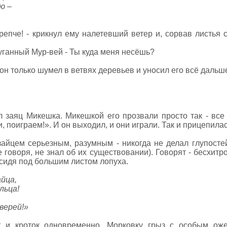
ю –
репче! - крикнул ему налетевший ветер и, сорвав листья 
спуганный Мур-вей - Ты куда меня несёшь?
 он только шумел в ветвях деревьев и уносил его всё дальш
 заяц Микешка. Микешкой его прозвали просто так - все 
 поиграем!». И он выходил, и они играли. Так и прицепилась
айцем серьезным, разумным - никогда не делал глупостей
 говоря, не знал об их существовании). Говорят - бесхитро
 сидя под большим листом лопуха.
айца,
льца!
верей!»
 и кроток одновременно. Морковку грыз с особым оже