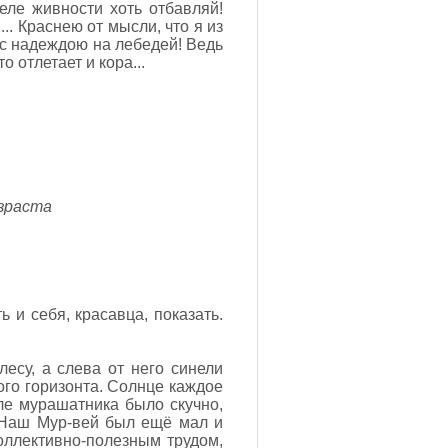
еле живности хоть отбавляй!
.. Краснею от мысли, что я из
 с надеждою на лебедей! Ведь
о отлетает и кора...
озраста
 и себя, красавца, показать.
су, а слева от него синели
мого горизонта. Солнце каждое
зле мурашатника было скучно,
. Наш Мур-вей был ещё мал и
оллективно-полезным трудом,