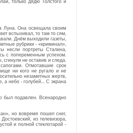
елай, только дядю Толстого и
ла Луна. Она освещала своим
ет вспыхивал, то там то сям,
навали. Днём выходили газеты,
зетные рубрики - «криминал»,
ты несли портреты Сталина,
сь с попеременным успехом.
сгинули не оставив и следа.
сапогами. Отмотавшие срок
нище ни кого не ругало и не
носительно незаметных жертв,
 а небо - голубей... С экрана
 но был подавлен. Всенародно
ман», но вовремя пошел снег,
 Достоевский, из телевизора,
стой и полной стеклотарой -