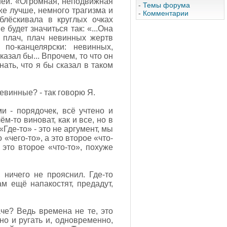
ычней. «Огромная, неподвижная
-
Темы форума
же лучше, немного трагизма и
-
Комментарии
блёскивала в круглых очках
 будет значиться так: «...Она
 плач, плач невинных жертв
по-канцелярски: невинных,
казал бы... Впрочем, то что он
нать, что я бы сказал в таком
евинные? - так говорю Я.
и - порядочек, всё учтено и
ём-то виноват, как и все, но в
«Где-то» - это не аргумент, мы
 «чего-то», а это второе «что-
т это второе «что-то», похуже
 ничего не прояснил. Где-то
м ещё напакостят, предадут,
аче? Ведь времена не те, это
но и ругать и, одновременно,