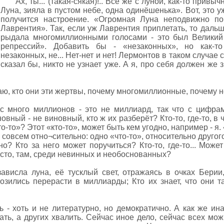
Ах, ты... (такая-сякая)!.. Всё же с луной, как-то прив
Луна, зияла в пустом небе, одна одинёшенька». Вот, это у
получится настроение. «Огромная Луна неподвижно по
Лаврентия». Так, если уж Лаврентия приплетать, то дальше
рыдала многомиллионными голосами - это был Великий
репрессий». Добавить бы - «незаконных», но как-то 
незаконных, не... Нет-нет и нет! Лермонтов в таком случае с
сказал бы, никто не узнает уже. А я, про себя должен же з
наю, кто они эти жертвы, почему многомиллионные, почему н
с много миллионов - это не миллиард, так что с цифрам
вный - не виновный, кто ж их разберёт? Кто-то, где-то, в ч
кто-то»? Этот «кто-то», может быть кем угодно, например - я. 
это совсем отно¬сительно: одно «что-то», относительно другого
но? Кто за него может поручиться? Кто-то, где-то... Може
есто, там, среди невинных и необоснованных?
ависла луна, её тусклый свет, отражаясь в очках Берии,
зились перерасти в миллиарды; Кто их знает, что они та
ь - хоть и не литературно, но демократично. А как же ин
ть, а других хвалить. Сейчас иное дело, сейчас всех мож