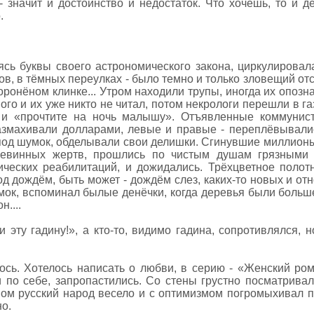
 значит и достоинство и недостаток. Что хочешь, то и д
.
ясь буквы своего астрономического закона, циркулирова
, в тёмных переулках - было темно и только зловещий отсв
воронёном клинке... Утром находили трупы, иногда их опоз
го и их уже никто не читал, потом некрологи перешли в га
» и «прочтите на ночь малышу». Отъявленные коммунис
азмахивали долларами, левые и правые - переплёвывали
од шумок, обделывали свои делишки. Сгинувшие миллионы, 
евинных жертв, прошлись по чистым душам грязными 
ческих реабилитаций, и дожидались. Трёхцветное полот
од дождём, быть может - дождём слез, каких-то новых и от
мок, вспоминал былые денёчки, когда деревья были больше,
....
ви эту гадину!», а кто-то, видимо гадина, сопротивлялся,
лось. Хотелось написать о любви, в серию - «Женский ро
и по себе, запропастились. Со стены грустно посматривал
ном русский народ весело и с оптимизмом погромыхивал пу
о.