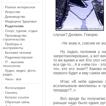
·
Разное интересное
·
Искусство
·
Домоводство
·
Медицина Здоровье
·
Родителям
·
Спорт, туризм, отдых
случае? Должен. Говорю:
·
Производство,
строительство
- Не знаю я, совсем не з
·
Приборы и
инструменты
Ну ладно, положим у на
·
Бытовая техника
запротоколировано, а вот вино
·
Радиомастерская
то же время и нет. Кто этот «
·
IT - высокие
все где-то... А в «чём-то» - 
технологии
то», кто его знает? Каково о
·
Аудио, видео, фото,
первого будет и ему самое м
радио
·
Часы - все
Итак: «В небе одиноко з
всхлипывали миллионы и гро
·
Фотогалерея
продадут?..»
·
Скачать
·
Каталог ссылок
Вот, вроде бы получилис
·
Обратная связь
раньше надо было одних руга