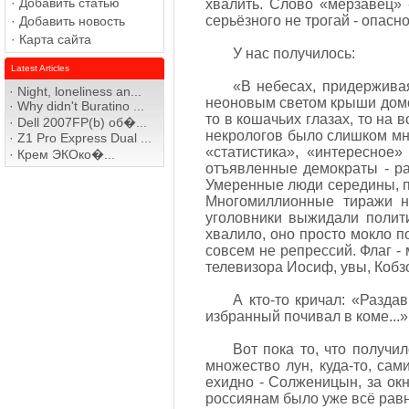
·
Добавить статью
хвалить. Слово «мерзавец» -
серьёзного не трогай - опасно
·
Добавить новость
·
Карта сайта
У нас получилось:
Latest Articles
«В небесах, придержива
·
Night, loneliness an...
неоновым светом крыши домов
·
Why didn't Buratino ...
то в кошачьих глазах, то на 
·
Dell 2007FP(b) об�...
некрологов было слишком мно
·
Z1 Pro Express Dual ...
«статистика», «интересное
·
Крем ЭКОко�...
отъявленные демократы - р
Умеренные люди середины, п
Многомиллионные тиражи н
уголовники выжидали полити
хвалило, оно просто мокло п
совсем не репрессий. Флаг - 
телевизора Иосиф, увы, Кобзон
А кто-то кричал: «Разда
избранный почивал в коме...»
Вот пока то, что получи
множество лун, куда-то, сам
ехидно - Солженицын, за ок
россиянам было уже всё равн