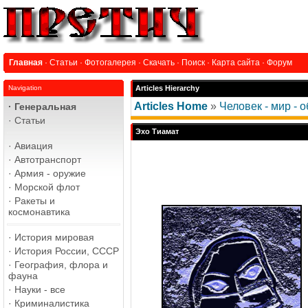
Главная
·
Статьи
·
Фотогалерея
·
Скачать
·
Поиск
·
Карта сайта
·
Форум
Navigation
Articles Hierarchy
Articles Home
»
Человек - мир - 
·
Генеральная
·
Статьи
Эхо Тиамат
·
Авиация
·
Автотранспорт
·
Армия - оружие
·
Морской флот
·
Ракеты и
космонавтика
·
История мировая
·
История России, СССР
·
География, флора и
фауна
·
Науки - все
·
Криминалистика