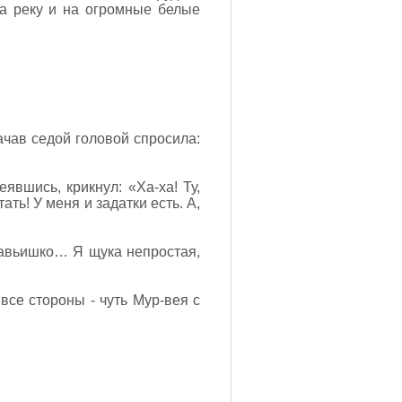
на реку и на огромные белые
ачав седой головой спросила:
явшись, крикнул: «Ха-ха! Ту,
ать! У меня и задатки есть. А,
равьишко… Я щука непростая,
все стороны - чуть Мур-вея с