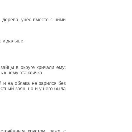
с дерева, унёс вместе с ними
е и дальше.
зайцы в округе кричали ему:
 к нему эта кличка.
 и на облака не зарился без
стный заяц, но и у него была
сточённым хрустом, даже с