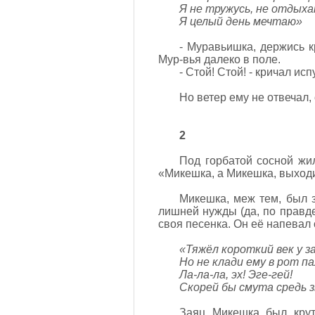
Я не тружусь, не отдыха
Я целый день мечтаю»
- Муравьишка, держись к
Мур-вья далеко в поле.
- Стой! Стой! - кричал и
Но ветер ему не отвечал,
2
Под горбатой сосной жил
«Микешка, а Микешка, выходи,
Микешка, меж тем, был з
лишней нужды (да, по правде
своя песенка. Он её напевал
«Тяжёл короткий век у з
Но не клади ему в рот па
Ла-ла-ла, эх! Эге-гей!
Скорей бы смута средь з
Заяц Микешка был крут