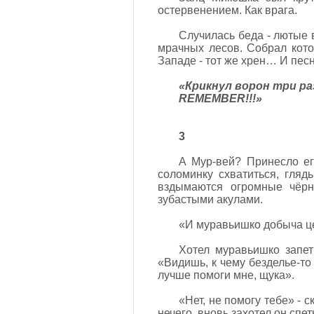
остервенением. Как врага.
Случилась беда - лютые 
мрачных лесов. Собрал кото
Западе - тот же хрен… И пес
«Крикнул ворон три ра
RЕМЕМВЕR!!!»
3
А Мур-вей? Принесло ег
соломинку схватиться, гляд
вздымаются огромные чёр
зубастыми акулами.
«И муравьишко добыча цен
Хотел муравьишко запет
«Видишь, к чему безделье-то
лучше помоги мне, щука».
«Нет, не помогу тебе» - 
нечего, вновь захотел он спет