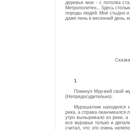
деревья мои - с потолка ст
Метрополитен... Здесь стольк
породы людей. Мне стыдно и 
даже пень в весенний день, кот
Сказка
1
Покинул Мур-вей свой мур
(Непредосудительно).
Мурашатник находился н
река, а справа оканчивался л
утро выныривало из реки, а 
все муравьи только и делал
считал, что это очень неле