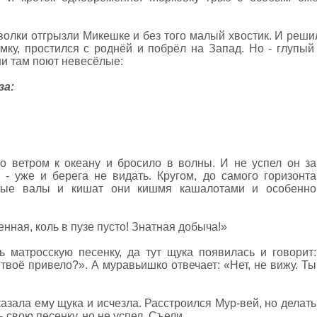
волки отгрызли Микешке и без того малый хвостик. И решил
мку, простился с роднёй и побрёл на Запад. Но - глупый 
ни там поют невесёлые:
за:
о ветром к океану и бросило в волны. И не успел он за
ь - уже и берега не видать. Кругом, до самого горизонта
ные валы и кишат они кишмя кашалотами и особенно
ная, коль в пузе пусто! Знатная добыча!»
ь матросскую песенку, да тут щука появилась и говорит:
 твоё привело?». А муравьишко отвечает: «Нет, не вижу. Ты
сказала ему щука и исчезла. Расстроился Мур-вей, но делать
ь свою песенку, но не успел. Съели.