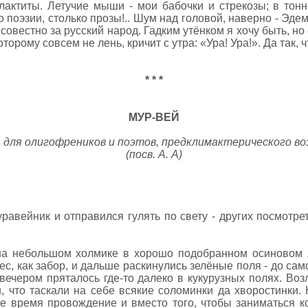
алактиты. Летучие мыши - мои бабочки и стрекозы; в тонн
о поэзии, столько прозы!.. Шум над головой, наверно - Эдем.
совестно за русский народ. Гадким утёнком я хочу быть, но
орому совсем не лень, кричит с утра: «Ура! Ура!». Да так, чт
* * *
МУР-ВЕЙ
 для олигофреников и поэтов, предклимактерического в
(посв. А. А)
авейник и отправился гулять по свету - других посмотреть
а небольшом холмике в хорошо подобранном осиновом ле
ес, как забор, и дальше раскинулись зелёные поля - до са
вечером пряталось где-то далеко в кукурузных полях. Во
и, что таскали на себе всякие соломинки да хворостинки
пое время провождение и вместо того, чтобы заниматься к