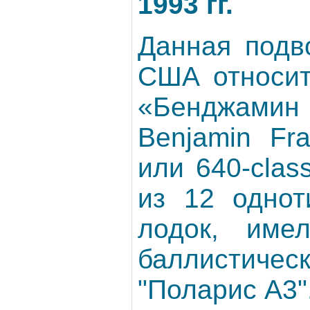
1993 гг.
Данная подв
США относит
«Бенджами
Benjamin Fr
или 640-clas
из 12 однот
лодок, име
баллисти
"Поларис А3".