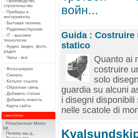
·
Производство,
строительство
войн...
·
Приборы и
инструменты
·
Бытовая техника
·
Радиомастерская
Guida : Costruire
·
IT - высокие
технологии
statico
·
Аудио, видео, фото,
радио
Quanto ai 
·
Часы - все
costruire u
·
Фотогалерея
·
Скачать
solo disegn
·
Каталог ссылок
·
Обратная связь
guardia su alcuni as
·
Добавить статью
i disegni disponibili 
·
Добавить новость
·
Карта сайта
nelle scatole di mon
Latest Articles
·
Preacherman Meets
Wl...
Kvalsundski
·
Почему мы д...