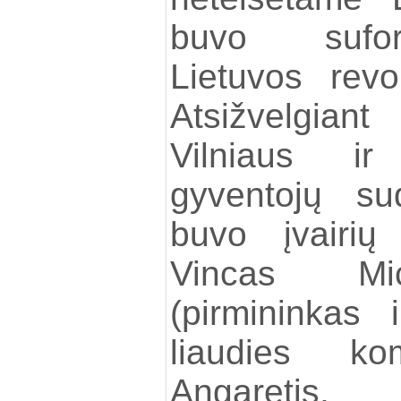
buvo sufor
Lietuvos revo
Atsižvelgia
Vilniaus ir
gyventojų su
buvo įvairių 
Vincas Mick
(pirmininkas 
liaudies ko
Angaretis