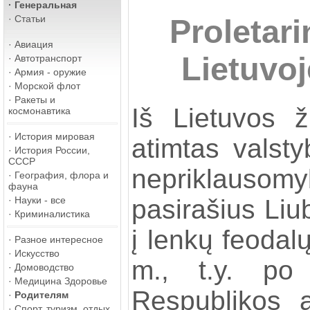
·
Генеральная
·
Статьи
Proletari
·
Авиация
Lietuvoj
·
Автотранспорт
·
Армия - оружие
·
Морской флот
·
Ракеты и
Iš Lietuvos 
космонавтика
·
История мировая
atimtas valsty
·
История России,
СССР
nepriklausom
·
География, флора и
фауна
pasirašius Liub
·
Науки - все
·
Криминалистика
į lenkų feodal
·
Разное интересное
·
Искусство
m., t.y. po 
·
Домоводство
·
Медицина Здоровье
Respublikos 
·
Родителям
·
Спорт, туризм, отдых