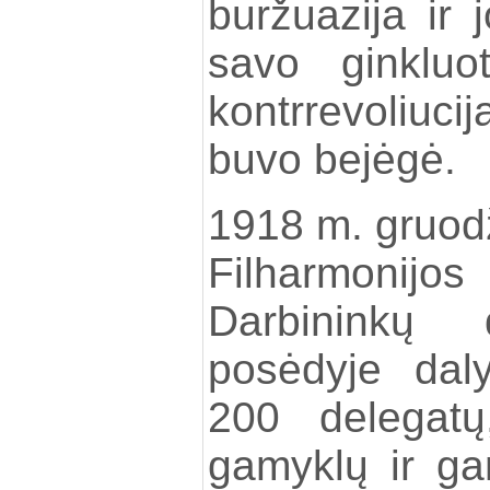
buržuazija ir 
savo ginkluo
kontrrevoliuci
buvo bejėgė.
1918 m. gruodž
Filharmonijo
Darbininkų 
posėdyje dal
200 delegatų,
gamyklų ir ga