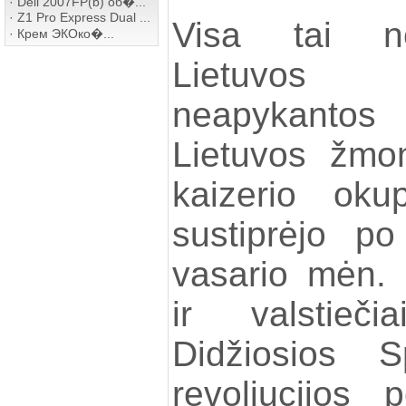
·
Dell 2007FP(b) об�...
·
Z1 Pro Express Dual ...
Visa tai ne
·
Крем ЭКОко�...
Lietuvos 
neapykantos
Lietuvos žmon
kaizerio oku
sustiprėjo p
vasario mėn. 
ir valstieč
Didžiosios Sp
revoliucijos 