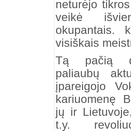
neturėjo tikros
veikė išvi
okupantais. k
visiškais meist
Tą pačią d
paliaubų akt
įpareigojo Vok
kariuomenę Ba
jų ir Lietuvoje
t.y. revoliu