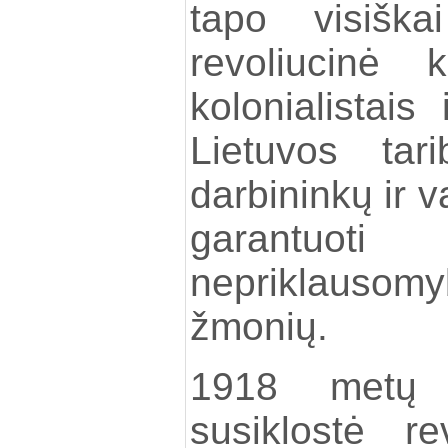
tapo visiška
revoliucinė 
kolonialistais
Lietuvos tar
darbininkų ir v
garantuo
nepriklauso
žmonių.
1918 metų r
susiklostė rev