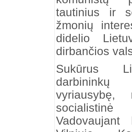
tautinius ir s
žmonių intere
didelio Liet
dirbančios val
Sukūrus Lie
darbininkų
vyriausybę, 
socialisti
Vadovaujant k