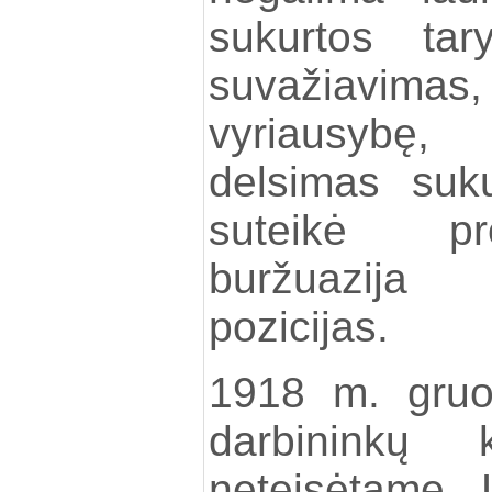
sukurtos tar
suvažiavima
vyriausybę
delsimas suku
suteikė pr
buržuazija 
pozicijas.
1918 m. gruo
darbininkų 
neteisėtame