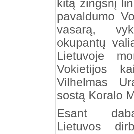
kitą žingsnį li
pavaldumo Vok
vasarą, vyk
okupantų vali
Lietuvoje mon
Vokietijos ka
Vilhelmas Ur
sostą Koralo M
Esant dabart
Lietuvos di