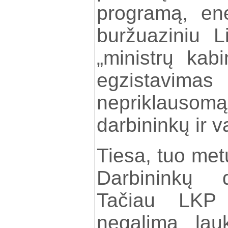
programą, en
buržuaziniu Li
„ministrų kab
egzistavimas 
nepriklau
darbininkų ir v
Tiesa, tuo metu
Darbininkų d
Tačiau LK
negalima lau