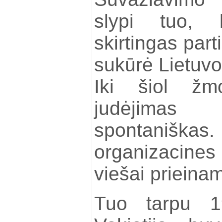
slypi tuo, 
skirtingas part
sukūrė Lietuvo
Iki šiol žmo
judėjimas
spontaniškas
organizacine
viešai prieinam
Tuo tarpu 19