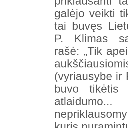
priklausanti ta
galėjo veikti t
tai buvęs Lie
P. Klimas sa
rašė: „Tik ape
aukščiausiomi
(vyriausybe ir
buvo tikėtis
atlaidumo..
nepriklausom
kuris nuramint