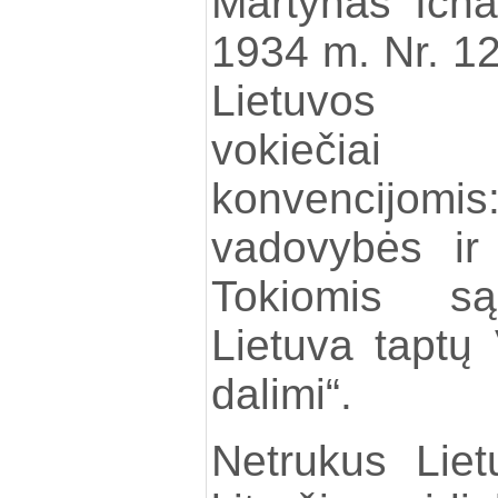
Martynas Icha
1934 m. Nr. 12 
Lietuvos n
vokiečia
konvencijomis:
vadovybės ir 
Tokiomis są
Lietuva taptų 
dalimi“.
Netrukus Lie