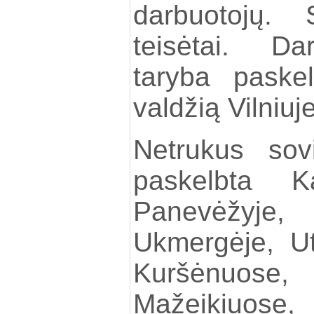
darbuotojų. 
teisėtai. Da
taryba paske
valdžią Vilniuj
Netrukus sov
paskelbta Ka
Panevėžyj
Ukmergėje, Ut
Kuršėnuos
Mažeikiuose