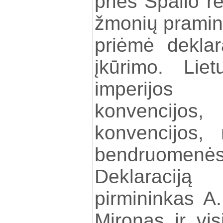
prieš Spalio re
žmonių pramint
priėmė deklar
įkūrimo. Liet
imperijos 
konvencij
konvencijos, 
bendruome
Deklaraciją 
pirmininkas A
Mironas ir vis