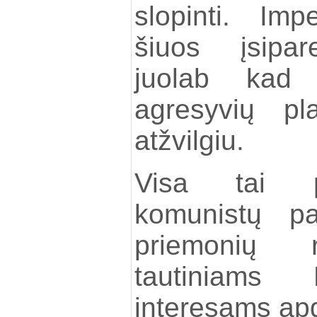
slopinti. Impe
šiuos įsipar
juolab kad 
agresyvių pl
atžvilgiu.
Visa tai pr
komunistų pa
priemonių r
tautiniams 
interesams apg