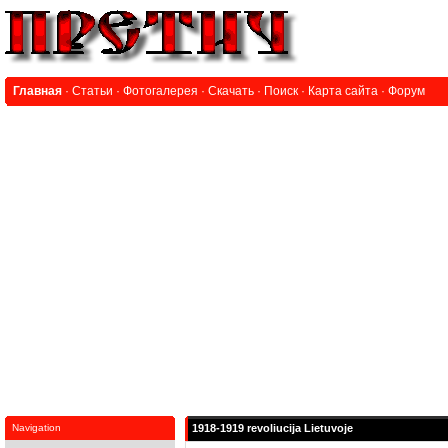
Главная
·
Статьи
·
Фотогалерея
·
Скачать
·
Поиск
·
Карта сайта
·
Форум
Navigation
1918-1919 revoliucija Lietuvoje