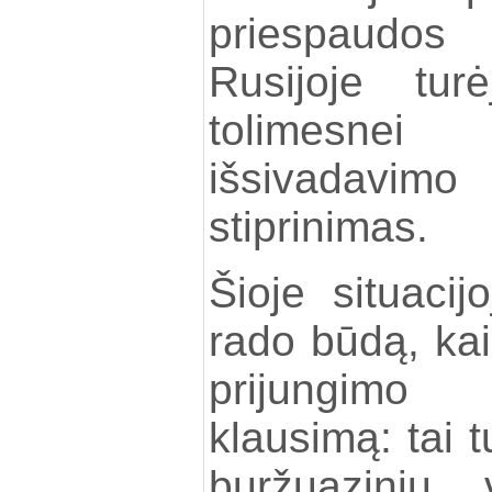
priespaudo
Rusijoje tur
tolimesnei v
išsivadavimo
stiprinimas.
Šioje situacij
rado būdą, kai
prijungimo 
klausimą: tai t
buržuazinių 