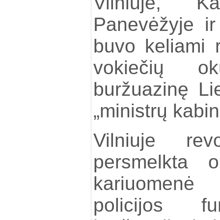
Vilniuje, Ka
Panevėžyje ir
buvo keliami r
vokiečių oku
buržuazinę Lie
„ministrų kabin
Vilniuje rev
persmelkta o
kariuomenė 
policijos fu