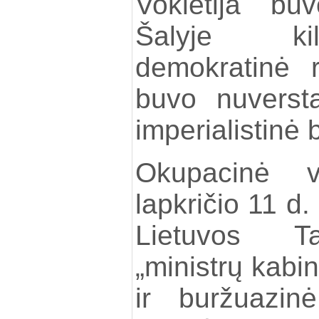
Vokietija bu
Šalyje ki
demokratinė re
buvo nuversta
imperialistinė 
Okupacinė 
lapkričio 11 d.
Lietuvos Ta
„ministrų kabin
ir buržuazin