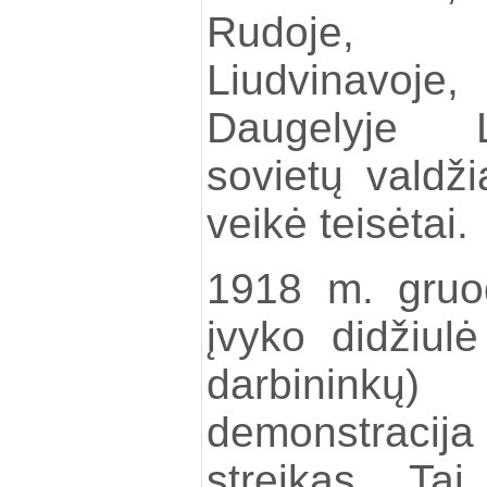
Rudoje, P
Liudvinavoje,
Daugelyje L
sovietų valdž
veikė teisėtai.
1918 m. gruod
įvyko didžiul
darbinink
demonstraci
streikas. Ta