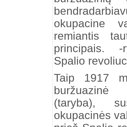
bendradarbia
okupacine va
remiantis ta
principais. -
Spalio revoliuc
Taip 1917 m
buržuazinė 
(taryba), su
okupacinės val