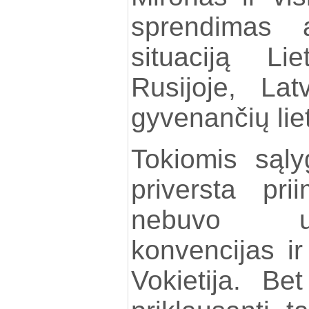
sprendimas a
situaciją Li
Rusijoje, Lat
gyvenančių lie
Tokiomis sąl
priversta pri
nebuvo už
konvencijas i
Vokietija. B