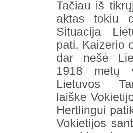
Tačiau iš tikr
aktas tokiu 
Situacija Lie
pati. Kaizerio 
dar nešė Li
1918 metų v
Lietuvos Ta
laiške Vokietij
Hertlingui pati
Vokietijos san