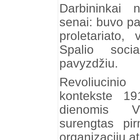
Darbininkai 
senai: buvo pa
proletariato, 
Spalio social
pavyzdžiu.
Revoliucinio
kontekste 19
dienomis Vil
surengtas pir
organizacijų a