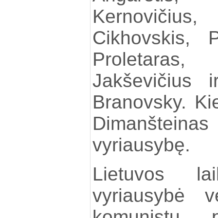
Kernoviči
Cikhovskis, 
Proletara
Jakševičius i
Branovsky. Ki
Dimanšteinas
vyriausybę.
Lietuvos lai
vyriausybė v
komunistų p