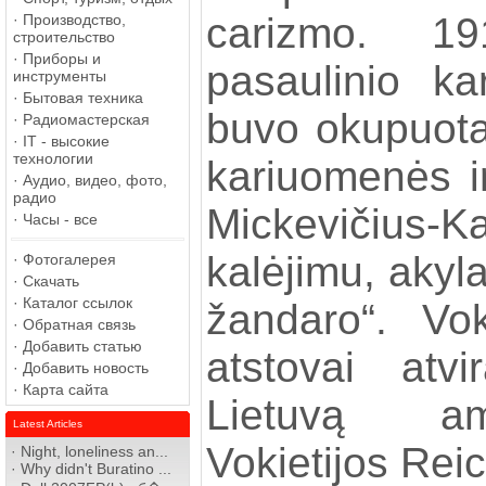
carizmo. 1
·
Производство,
строительство
·
Приборы и
pasaulinio ka
инструменты
·
Бытовая техника
buvo okupuota 
·
Радиомастерская
·
IT - высокие
технологии
kariuomenės ir
·
Аудио, видео, фото,
радио
Mickevičius-
·
Часы - все
kalėjimu, akyl
·
Фотогалерея
·
Скачать
·
Каталог ссылок
žandaro“. Vok
·
Обратная связь
·
Добавить статью
atstovai atv
·
Добавить новость
·
Карта сайта
Lietuvą am
Latest Articles
Vokietijos Reic
·
Night, loneliness an...
·
Why didn't Buratino ...