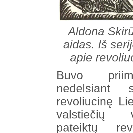
Aldona Skirū
aidas. Iš seri
apie revoliu
Buvo priim
nedelsiant s
revoliucinę Li
valstiečių 
pateiktų rev