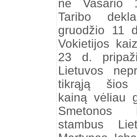
ne Vasario 1
Taribo dekl
gruodžio 11 
Vokietijos ka
23 d. pripaž
Lietuvos nep
tikrąją šios
kainą vėliau g
Smetonos b
stambus Liet