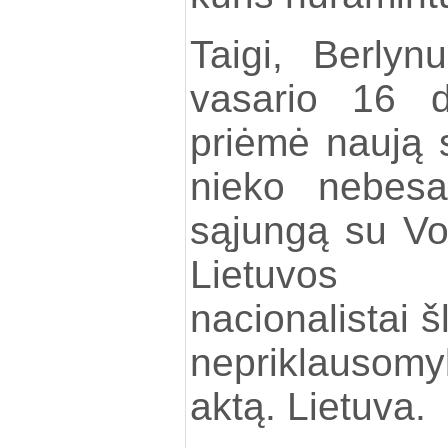
Taigi, Berlyn
vasario 16 d
priėmė naują 
nieko nebesa
sąjungą su Voki
Lietuvos 
nacionalistai š
nepriklauso
aktą. Lietuva.