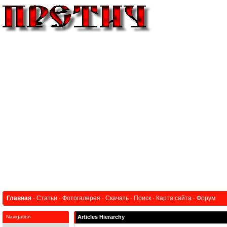
Главная
·
Статьи
·
Фотогалерея
·
Скачать
·
Поиск
·
Карта сайта
·
Форум
Navigation
Articles Hierarchy