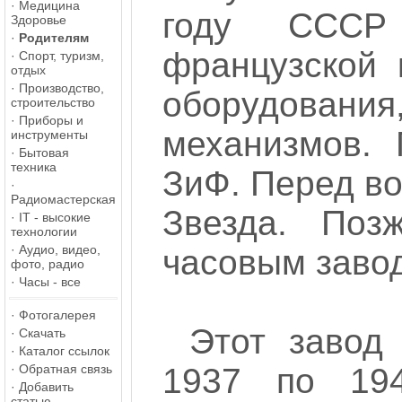
·
Медицина
году СССР
Здоровье
·
Родителям
французской 
·
Спорт, туризм,
отдых
·
Производство,
оборудован
строительство
·
Приборы и
механизмов.
инструменты
·
Бытовая
техника
ЗиФ. Перед в
·
Радиомастерская
Звезда. Поз
·
IT - высокие
технологии
·
Аудио, видео,
часовым завод
фото, радио
·
Часы - все
·
Фотогалерея
Этот завод
·
Скачать
·
Каталог ссылок
·
Обратная связь
1937 по 194
·
Добавить
статью