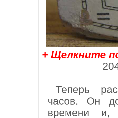
+ Щелкните п
204
Теперь ра
часов. Он д
времени и,