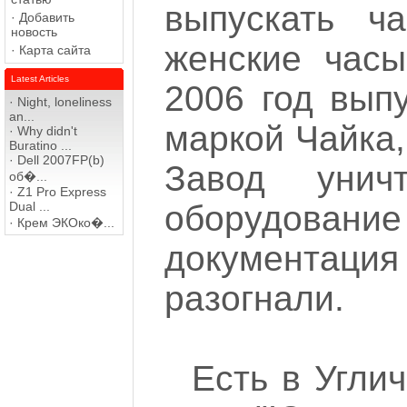
выпускать ч
·
Добавить
новость
женские часы
·
Карта сайта
Latest Articles
2006 год вып
·
Night, loneliness
an...
маркой Чайка,
·
Why didn't
Buratino ...
·
Dell 2007FP(b)
Завод уни
об�...
·
Z1 Pro Express
Dual ...
оборудовани
·
Крем ЭКОко�...
документация
разогнали.
Есть в Углич