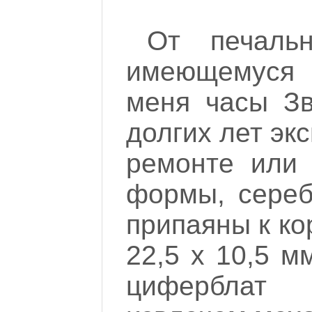
От печаль
имеющемуся 
меня часы Зв
долгих лет эк
ремонте или 
формы, сереб
припаяны к ко
22,5 х 10,5 м
циферблат 