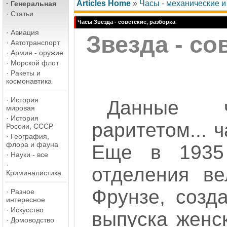
Articles Home
»
Часы - механические 
·
Генеральная
·
Статьи
Часы Звезда - советские, разборка
·
Авиация
Звезда - со
·
Автотранспорт
·
Армия - оружие
·
Морской флот
·
Ракеты и
космонавтика
·
История
Данные 
мировая
·
История
раритетом... 
России, СССР
·
География,
флора и фауна
Еще в 1935
·
Науки - все
·
отделения ве
Криминалистика
Фрунзе, созд
·
Разное
интересное
·
Искусство
выпуска женс
·
Домоводство