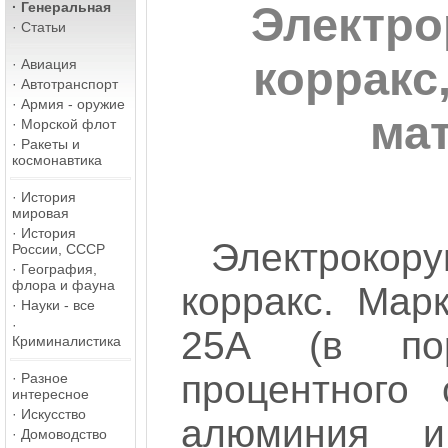
·
Генеральная
Электро
·
Статьи
корракс
·
Авиация
·
Автотранспорт
·
Армия - оружие
ма
·
Морской флот
·
Ракеты и
космонавтика
·
История
мировая
·
История
Электрокор
России, СССР
·
География,
флора и фауна
корракс. Мар
·
Науки - все
·
25А (в пор
Криминалистика
процентного 
·
Разное
интересное
·
Искусство
алюминия и 
·
Домоводство