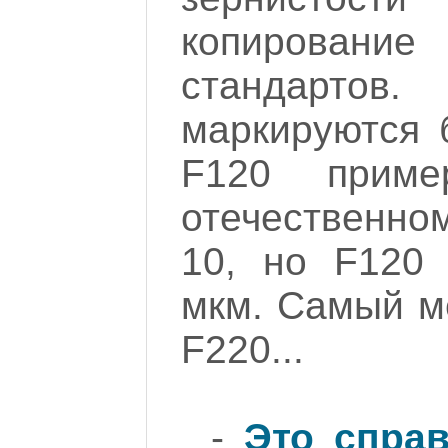
копирован
стандартов
маркируются 
F120 пример
отечественно
10, но F120 
мкм. Самый м
F220...
-
Это спра