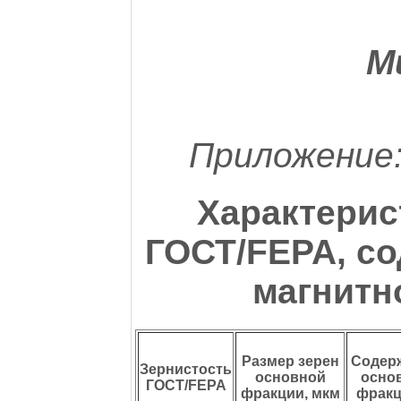
М
Приложение
Характерис
ГОСТ/FEPA, со
магнитн
Размер зерен
Содер
Зернистость
основной
осно
ГОСТ/FEPA
фракции, мкм
фракц