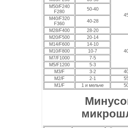
M50/F240
50-40
F280
4
M40/F320
40-28
F360
M28/F400
28-20
M20/F500
20-14
M14/F600
14-10
M10/F800
10-7
4
M7/F1000
7-5
M5/F1200
5-3
M3/F
3-2
4
M2/F
2-1
5
M1/F
1 и мельче
5
Минусо
микрош