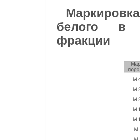
Маркировк
белого в 
фракции
Мар
поро
М 
М 
М 
М 
М 
М 
М 