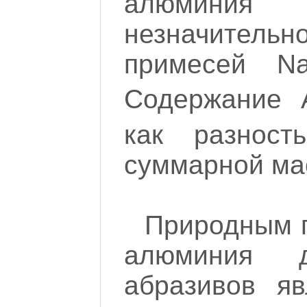
алюминия
незначител
примесей N
Содержание 
как разнос
суммарной ма
Природным 
алюминия д
абразивов яв