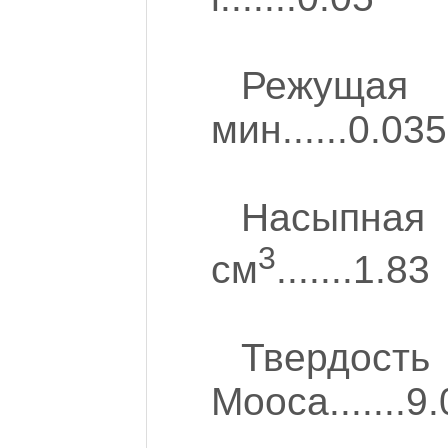
Режущая 
мин......0.035
Насыпна
3
см
.......1.83
Твердо
Мооса.......9.