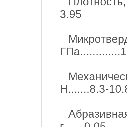
Плотность,
3.95
Микротверд
ГПа............
Механиче
Н.......8.3-10.
Абразивн
г.......0.05