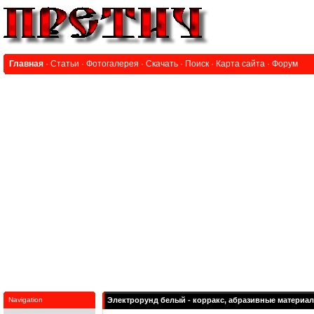
Главная
·
Статьи
·
Фотогалерея
·
Скачать
·
Поиск
·
Карта сайта
·
Форум
Navigation
Электрорунд белый - корракс, абразивные материа