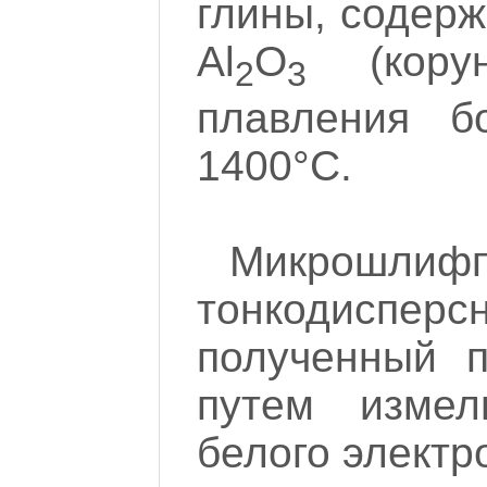
глины, содер
Al
O
(корун
2
3
плавления б
1400°С.
Микрошлифп
тонкодиспе
полученный 
путем измел
белого электр