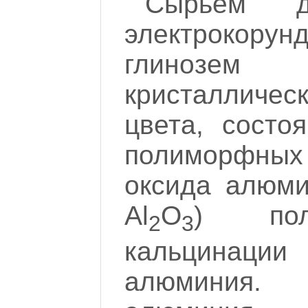
Сырьем д
электрокору
глинозем м
кристалличес
цвета, состо
полиморфны
оксида алюми
Al
O
) пол
2
3
кальцинац
алюминия.