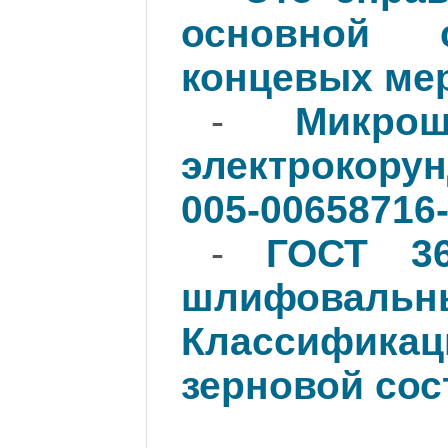
основной с
концевых ме
-
Микро
электрокорун
005-00658716
-
ГОСТ 36
шлифо
Классификац
зерновой сос