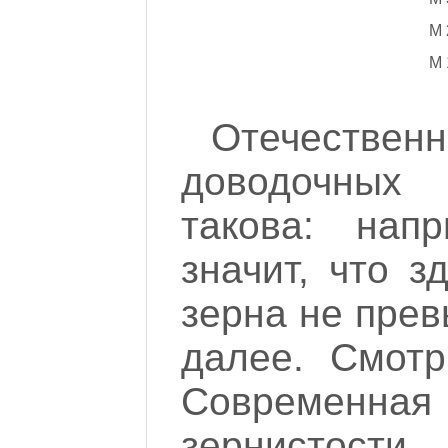
М 
М 
Отечестве
доводочных
такова: нап
значит, что 
зерна не прев
далее. Смотр
Современна
зернистос