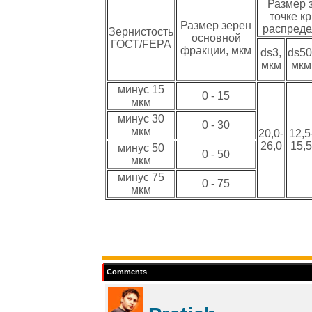
Размер 
точке к
Размер зерен
распреде
Зернистость
основной
ГОСТ/FEPA
фракции, мкм
ds3,
ds50
мкм
мкм
минус 15
0 - 15
мкм
минус 30
0 - 30
мкм
20,0-
12,5
26,0
15,5
минус 50
0 - 50
мкм
минус 75
0 - 75
мкм
Comments