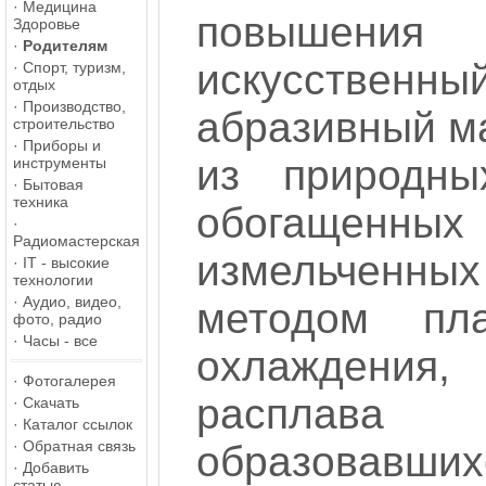
·
Медицина
повышения 
Здоровье
·
Родителям
искусственны
·
Спорт, туризм,
отдых
·
Производство,
абразивный м
строительство
·
Приборы и
из природны
инструменты
·
Бытовая
техника
обогащенных
·
Радиомастерская
измельченны
·
IT - высокие
технологии
·
Аудио, видео,
методом пл
фото, радио
·
Часы - все
охлаждения,
·
Фотогалерея
расплав
·
Скачать
·
Каталог ссылок
·
Обратная связь
образовав
·
Добавить
статью