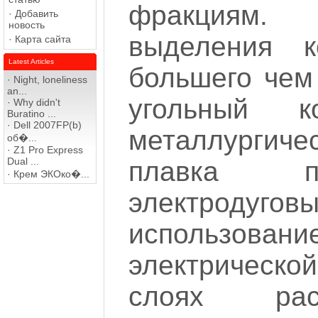
фракциям. 
·
Добавить
новость
выделения к
·
Карта сайта
Latest Articles
большего чем
·
Night, loneliness
an...
угольный 
·
Why didn't
Buratino ...
·
Dell 2007FP(b)
металлургиче
об�...
·
Z1 Pro Express
Dual ...
плавка п
·
Крем ЭКОко�...
электроду
использов
электрическ
слоях рас