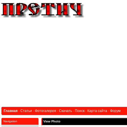
Главная
·
Статьи
·
Фотогалерея
·
Скачать
·
Поиск
·
Карта сайта
·
Форум
Navigation
View Photo