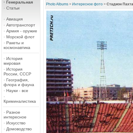
·
Генеральная
Photo Albums
>
Интересное фото
>
Стадион Пахтак
·
Статьи
·
Авиация
·
Автотранспорт
·
Армия - оружие
·
Морской флот
·
Ракеты и
космонавтика
·
История
мировая
·
История
России, СССР
·
География,
флора и фауна
·
Науки - все
·
Криминалистика
·
Разное
интересное
·
Искусство
·
Домоводство