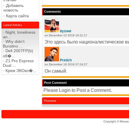
·
Добавить
новость
Comments
·
Карта сайта
Latest Articles
ityzowi
·
Night, loneliness
on December 13 2018 16:11:17
an...
·
Why didn't
Это здесь было националистическое вы
Buratino ...
·
Dell 2007FP(b)
об�...
Pretich
·
Z1 Pro Express
on December 19 2018 07:24:27
Dual ...
·
Крем ЭКОко�...
Он самый.
Post Comment
Please Login to Post a Comment.
Реклама
Copyright © Михаи