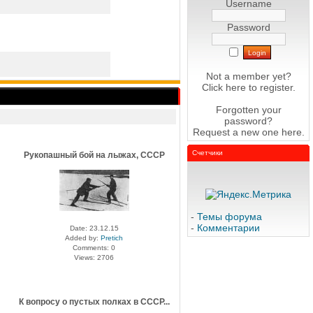
Username
Password
Not a member yet?
Click here
to register.
Forgotten your
password?
Request a new one
here
.
Счетчики
Рукопашный бой на лыжах, СССР
-
Темы форума
-
Комментарии
Date: 23.12.15
Added by:
Pretich
Comments: 0
Views: 2706
К вопросу о пустых полках в СССР...