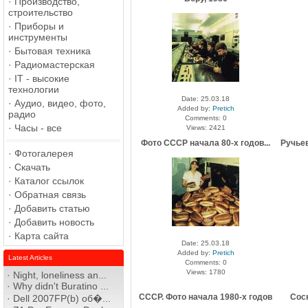
·
Производство,
строительство
·
Приборы и
инструменты
·
Бытовая техника
·
Радиомастерская
·
IT - высокие
технологии
Date: 25.03.18
·
Аудио, видео, фото,
Added by:
Pretich
радио
Comments: 0
·
Часы - все
Views: 2421
Фото СССР начала 80-х годов...
Ручьев
·
Фотогалерея
·
Скачать
·
Каталог ссылок
·
Обратная связь
·
Добавить статью
·
Добавить новость
·
Карта сайта
Date: 25.03.18
Added by:
Pretich
Latest Articles
Comments: 0
Views: 1780
·
Night, loneliness an...
·
Why didn't Buratino ...
СССР. Фото начала 1980-х годов
Сос
·
Dell 2007FP(b) об�...