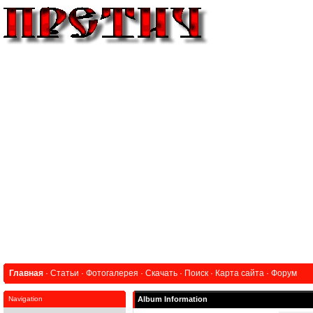
Главная
·
Статьи
·
Фотогалерея
·
Скачать
·
Поиск
·
Карта сайта
·
Форум
Navigation
Album Information