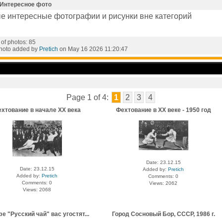
 Интересное фото
е интересные фотографии и рисунки вне категорий
of photos: 85
photo added by
Pretich
on May 16 2026 11:20:47
Page 1 of 4:
1
2
3
4
хтование в начале ХХ века
Фехтование в XX веке - 1950 год
Date: 23.12.15
Date: 23.12.15
Added by:
Pretich
Added by:
Pretich
Comments: 0
Comments: 0
Views: 2062
Views: 2068
е "Русский чай" вас угостят...
Город Сосновый Бор, СССР, 1986 г.