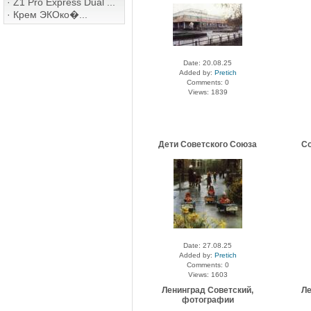
·
Z1 Pro Express Dual ...
·
Крем ЭКОко�...
Date: 20.08.25
Added by:
Pretich
Comments: 0
Views: 1839
Дети Советского Союза
Со
Date: 27.08.25
Added by:
Pretich
Comments: 0
Views: 1603
Ленинград Советский,
Ле
фотографии