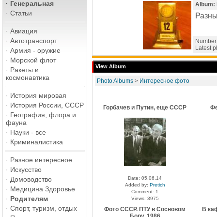
·
Генеральная
Album:
·
Статьи
Разны
·
Авиация
·
Автотранспорт
Number 
Latest 
·
Армия - оружие
·
Морской флот
View Album
·
Ракеты и
космонавтика
Photo Albums
>
Интересное фото
·
История мировая
·
История России, СССР
Горбачев и Путин, еще СССР
Фе
·
География, флора и
фауна
·
Науки - все
·
Криминалистика
·
Разное интересное
·
Искусство
·
Домоводство
Date: 05.06.14
Added by:
Pretich
·
Медицина Здоровье
Comment: 1
·
Родителям
Views: 3975
·
Спорт, туризм, отдых
Фото СССР. ПТУ в Сосновом
В каф
Бору, 1986