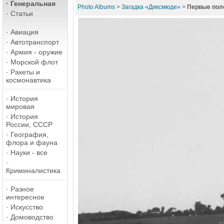
·
Генеральная
Photo Albums
>
Загадка «Диксмюде»
>
Первые пол
·
Статьи
·
Авиация
·
Автотранспорт
·
Армия - оружие
·
Морской флот
·
Ракеты и
космонавтика
·
История
мировая
·
История
России, СССР
·
География,
флора и фауна
·
Науки - все
·
Криминалистика
·
Разное
интересное
·
Искусство
·
Домоводство