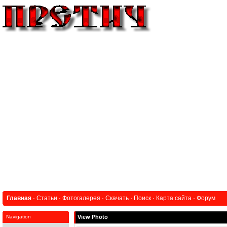
Главная
·
Статьи
·
Фотогалерея
·
Скачать
·
Поиск
·
Карта сайта
·
Форум
Navigation
View Photo