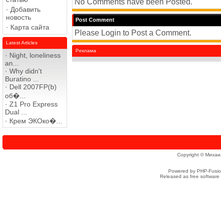
No Comments have been Posted.
·
Добавить
новость
Post Comment
·
Карта сайта
Please Login to Post a Comment.
Latest Articles
Реклама
·
Night, loneliness
an...
·
Why didn't
Buratino ...
·
Dell 2007FP(b)
об�...
·
Z1 Pro Express
Dual ...
·
Крем ЭКОко�...
Copyright © Михаи
Powered by PHP-Fusion
Released as free software