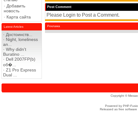
·
Добавить
Post Comment
новость
Please Login to Post a Comment.
·
Карта сайта
Реклама
Latest Articles
·
Достоинств...
·
Night, loneliness
an...
·
Why didn't
Buratino ...
·
Dell 2007FP(b)
об�...
·
Z1 Pro Express
Dual ...
Copyright © Михаи
Powered by PHP-Fusion
Released as free software