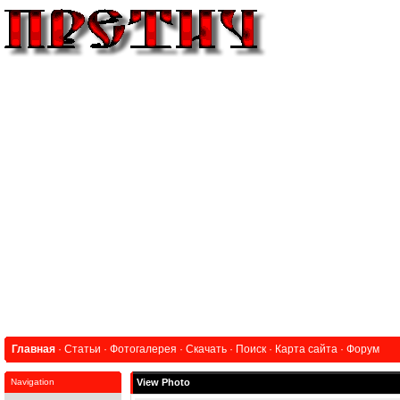
Главная
·
Статьи
·
Фотогалерея
·
Скачать
·
Поиск
·
Карта сайта
·
Форум
Navigation
View Photo