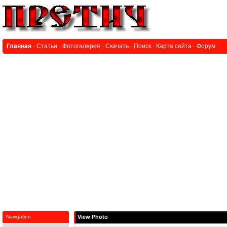
Главная
·
Статьи
·
Фотогалерея
·
Скачать
·
Поиск
·
Карта сайта
·
Форум
Navigation
View Photo