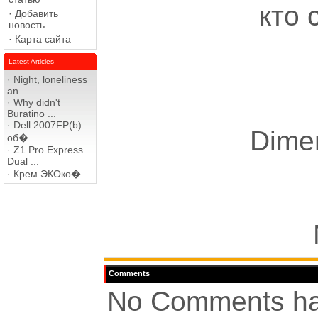
кто 
·
Добавить
новость
·
Карта сайта
Latest Articles
·
Night, loneliness
an...
·
Why didn't
Buratino ...
·
Dell 2007FP(b)
Dimen
об�...
·
Z1 Pro Express
Dual ...
·
Крем ЭКОко�...
Comments
No Comments ha