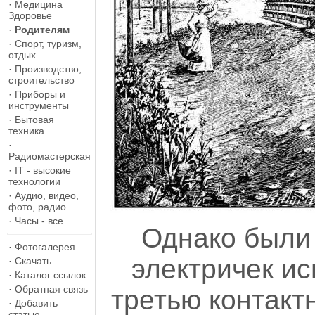
·
Медицина
Здоровье
·
Родителям
·
Спорт, туризм,
отдых
·
Производство,
строительство
·
Приборы и
инструменты
·
Бытовая
техника
·
Радиомастерская
·
IT - высокие
технологии
·
Аудио, видео,
фото, радио
·
Часы - все
Однако были 
·
Фотогалерея
электричек ис
·
Скачать
·
Каталог ссылок
·
Обратная связь
третью контактн
·
Добавить
статью