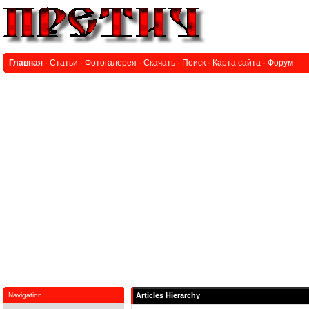
Главная
·
Статьи
·
Фотогалерея
·
Скачать
·
Поиск
·
Карта сайта
·
Форум
Navigation
Articles Hierarchy