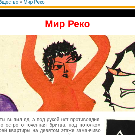
общество
»
Мир Реко
Мир Реко
 ты выпил яд, а под рукой нет противоядия.
о остро отточенная бритва, под потолком
воей квартиры на девятом этаже заманчиво