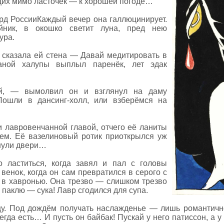
их мимо ласточек — к хорошей погоде…
рд РоссииКаждый вечер она галлюцинирует.
йник, в окошко светит луна, пред нею
ура.
 сказала ей стена — Давай медитировать в
аной халупы выплыл паренёк, лет эдак
, — вымолвил он и взглянул на даму
ошли в дансинг-холл, или взберёмся на
и лавровенчанной главой, отчего её ланиты
ем. Её вазелиновый ротик приоткрылся уж
нули двери…
о ластиться, когда завял и пал с головы
енок, когда он сам превратился в серого с
 в хавронью. Она трезво — слишком трезво
 паклю — сука! Лавр сгодился для супа.
цу. Под дождём получать наслажденье — лишь романтичн
гда есть… И пусть он байбак! Пускай у него патиссон, а у