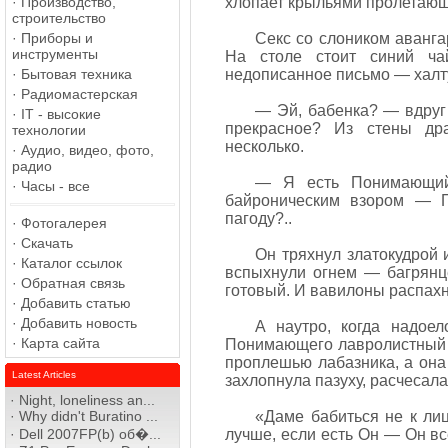
·
Производство,
хлопает крыльями пролетающ
строительство
·
Приборы и
Секс со слоником аванга
инструменты
На столе стоит синий ча
·
Бытовая техника
недописанное письмо — халт
·
Радиомастерская
— Эй, бабенка? — вдруг
·
IT - высокие
прекрасное? Из стены др
технологии
несколько.
·
Аудио, видео, фото,
радио
— Я есть Понимающий
·
Часы - все
байроническим взором — П
пагоду?..
·
Фотогалерея
·
Скачать
Он тряхнул златокудрой 
·
Каталог ссылок
вспыхнули огнем — багрянц
·
Обратная связь
готовый. И вавилоны распах
·
Добавить статью
·
Добавить новость
А наутро, когда надоел
·
Карта сайта
Понимающего лавролистный в
проплешью лабазника, а она
Latest Articles
захлопнула пазуху, расчесала
·
Night, loneliness an...
·
Why didn't Buratino ...
«Даме бабиться не к ли
·
Dell 2007FP(b) об�...
лучше, если есть Он — Он все