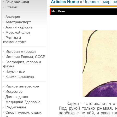
Articles Home
»
Человек - мир - 
·
Генеральная
·
Статьи
Мир Реко
·
Авиация
·
Автотранспорт
·
Армия - оружие
·
Морской флот
·
Ракеты и
космонавтика
·
История мировая
·
История России, СССР
·
География, флора и
фауна
·
Науки - все
·
Криминалистика
·
Разное интересное
·
Искусство
·
Домоводство
·
Медицина Здоровье
Карма — это значит, что
·
Родителям
Под рукой только ржавая, н
·
Спорт, туризм, отдых
верёвка с петлёй, и окно т