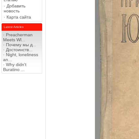
·
Добавить
новость
·
Карта сайта
Latest Articles
·
Preacherman
Meets Wl...
·
Почему мы д...
·
Достоинств...
·
Night, loneliness
an...
·
Why didn't
Buratino ...