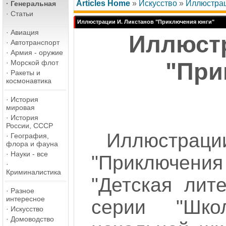
Articles Home
»
Искусство
»
Иллюстрац
·
Генеральная
·
Статьи
Иллюстрации И. Ликстанов "Приключения юнги"
·
Авиация
Иллюстр
·
Автотранспорт
·
Армия - оружие
·
Морской флот
"При
·
Ракеты и
космонавтика
·
История
мировая
·
История
России, СССР
Иллюстрац
·
География,
флора и фауна
·
Науки - все
"Приключен
·
Криминалистика
"Детская лит
·
Разное
интересное
серии "Шко
·
Искусство
·
Домоводство