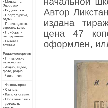
начальной шк
·
Медицина
Здоровье
Автор Ликста
·
Родителям
·
Спорт, туризм,
отдых
издана тира
·
Производство,
строительство
цена 47 коп
·
Приборы и
инструменты
оформлен, ил
·
Бытовая
техника
·
Радиомастерская
·
IT - высокие
технологии
·
Аудио, видео,
фото, радио
·
Часы - все
·
Фотогалерея
·
Скачать
·
Каталог ссылок
·
Обратная связь
·
Добавить
статью