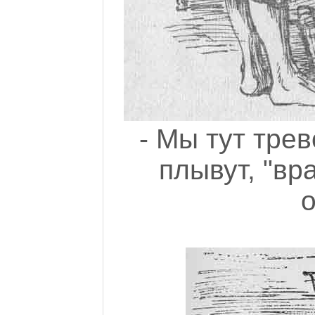
- Мы тут тре
плывут, "вр
о