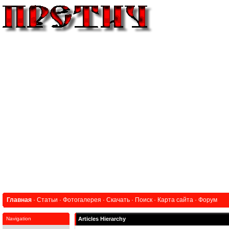
Главная
·
Статьи
·
Фотогалерея
·
Скачать
·
Поиск
·
Карта сайта
·
Форум
Navigation
Articles Hierarchy