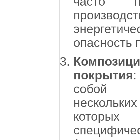
часто п
произв
энергетиче
опасность 
Композиц
покрытия
собой 
нескольких
которы
специфи