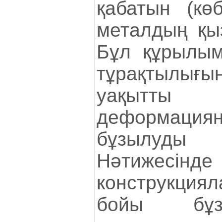
қабатын (көб
металдың қыз
Бұл құрылымн
тұрақтылы
уақытты
деформац
бұзылуды 
Нәтижес
конструкци
бойы бұз