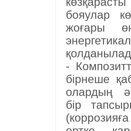
көзқарасты
бояулар кө
жоғары өн
энергетик
қолданылад
- Композит
бірнеше қа
олардың ә
бір тапсы
(коррозияғ
өртке қар