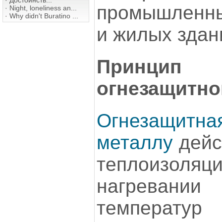
·
Достоинств...
промышленны
·
Night, loneliness an...
·
Why didn't Buratino ...
и жилых здан
Принци
огнезащитно
Огнезащит
металлу
дейс
теплоиз
нагревании
температу