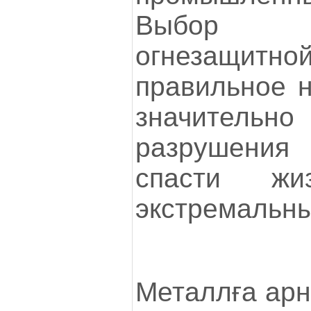
Выбор к
огнезащитн
правильное н
значительн
разрушения
спасти ж
экстремальны
Металлға арн