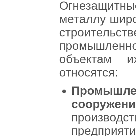
Огнезащит
металлу широ
строит
промышленно
объектам и
относятся:
Промышле
сооружени
производс
предприя