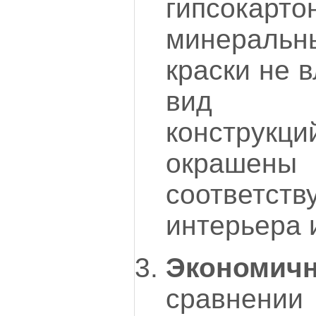
гипсок
минераль
краски не 
вид ме
конструкц
окрашены
соответс
интерьера 
Экономичн
сравнен