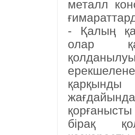
металл кон
ғимараттар
- Қалың қа
олар қа
қолданылу
ерекшелен
қарқын
жағдайынд
қорғанысты 
бірақ қо