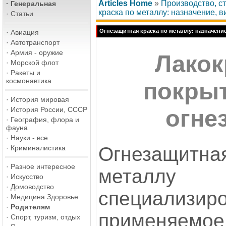
Articles Home
»
Производство, ст
·
Генеральная
краска по металлу: назначение, 
·
Статьи
Огнезащитная краска по металлу: назначени
·
Авиация
·
Автотранспорт
·
Армия - оружие
Лакок
·
Морской флот
·
Ракеты и
космонавтика
покрыт
·
История мировая
·
История России, СССР
огне
·
География, флора и
фауна
·
Науки - все
Огнезащит
·
Криминалистика
·
Разное интересное
метал
·
Искусство
·
Домоводство
специализиро
·
Медицина Здоровье
·
Родителям
применяем
·
Спорт, туризм, отдых