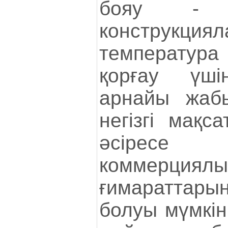
бояу - 
конструкц
температура 
қорғау үші
арнайы жаб
негізгі мақс
әсіресе ө
коммерциялы
ғимараттары
болуы мүмкін