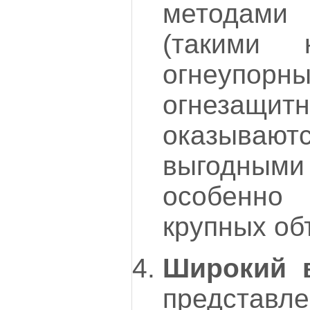
методам
(такими 
огнеупорн
огнезащит
оказыв
выгодным
особенн
крупных об
Широкий 
представ