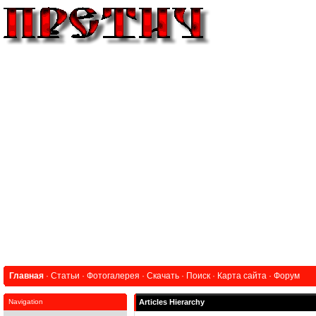
Главная
·
Статьи
·
Фотогалерея
·
Скачать
·
Поиск
·
Карта сайта
·
Форум
Navigation
Articles Hierarchy