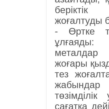
беріктік 
жоғалтуды 
- Өртке т
ұлғаяды:
металдар
жоғары қызд
тез жоғалт
жабында
төзімділік
сағатқа дей