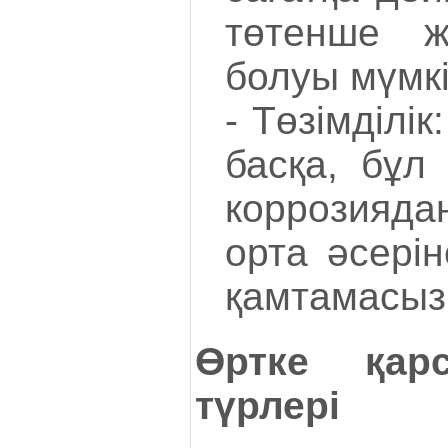
төтенше ж
болуы мүмкі
- Төзімділі
басқа, бұл
коррозияд
орта әсерін
қамтамасыз 
Өртке қар
түрлері