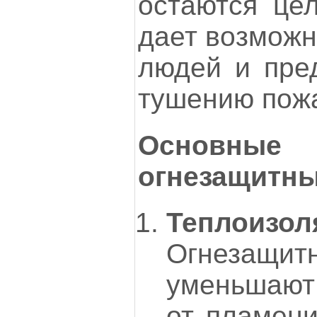
остаются це
дает возможн
людей и пре
тушению пож
Основн
огнезащитны
Теплоизол
Огнезащ
уменьшают
от пламени