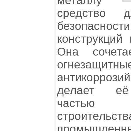
металлу 
средство д
безопасност
конструкций 
Она сочет
огнезащи
антикоррозий
делает её
частью с
строительств
промышлен