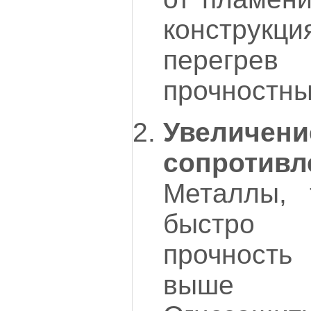
конструкци
перегр
прочностны
Увелич
сопроти
Металлы, 
быстро
прочность
выше 5