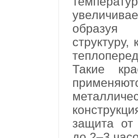
темпер
увеличив
образу
структуру,
теплопере
Такие кр
применяю
металличе
конструкци
защита от
до 2–3 часо