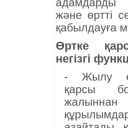
адамдарды 
және өртті с
қабылдауға мү
Өртке қар
негізгі фун
- Жылу о
қарсы б
жалын
құрылым
азайтады, 