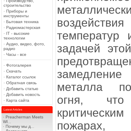
·
Производство,
строительство
металлически
·
Приборы и
инструменты
воздейст
·
Бытовая техника
·
Радиомастерская
температур 
·
IT - высокие
технологии
·
Аудио, видео, фото,
задачей этой
радио
·
Часы - все
предотв
·
Фотогалерея
замедлени
·
Скачать
·
Каталог ссылок
·
Обратная связь
металла по
·
Добавить статью
·
Добавить новость
огня, чт
·
Карта сайта
критически
Latest Articles
·
Preacherman Meets
пожарах,
Wl...
·
Почему мы д...