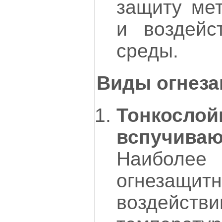
защиту мет
и воздейс
среды.
Виды огнеза
Тонкосло
вспучива
Наиболее
огнезащитн
воздейс