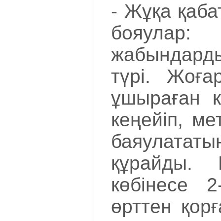
- Жұқа қаб
бояулар
жабындар
түрі. Жоға
ұшыраған к
кеңейіп, ме
баяулататы
құрайды. 
көбінесе 2
өрттен қорғ