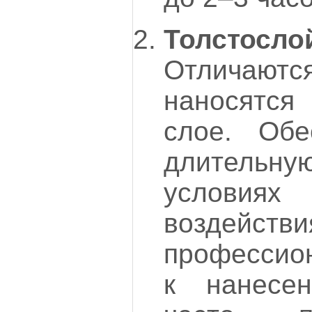
Толстос
Отличаю
наносятся
слое. Обе
длитель
условиях
воздействи
профессио
к нанесе