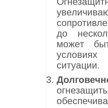
Огнезащи
увелич
сопротивл
до нескол
может бы
условиях
ситуации.
Долговечн
огнезащи
обеспечив