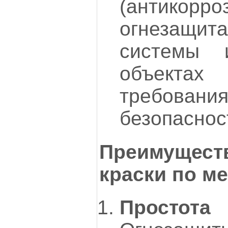
(антикорр
огнезащит
системы 
объектах
требован
безопаснос
Преимущест
краски по м
Простот