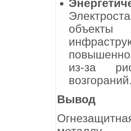
Энергети
Электрос
объекты 
инфрастр
повышенно
из-за р
возгораний
Вывод
Огнезащит