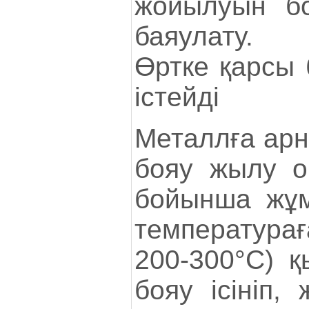
жойылуын б
баяулату.
Өртке қарсы 
істейді
Металлға арн
бояу жылу о
бойынша жұм
температура
200-300°C) қ
бояу ісініп,