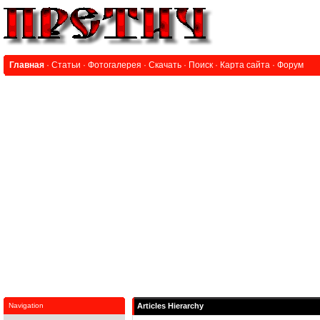
Главная
·
Статьи
·
Фотогалерея
·
Скачать
·
Поиск
·
Карта сайта
·
Форум
Navigation
Articles Hierarchy