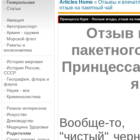
Articles Home
»
Отзывы и впечат
·
Генеральная
отзыв на пакетный чай
·
Статьи
Принцесса Нури - Лесные ягоды, отзыв на па
·
Авиация
·
Автотранспорт
Отзыв 
·
Армия - оружие
·
Морской флот
пакетног
·
Ракеты и
космонавтика
Принцесса
·
История мировая
·
История России,
СССР
я
·
География, флора и
фауна
·
Науки - все
·
Криминалистика
·
Разное интересное
·
Искусство
Вообще-то,
·
Домоводство
·
Медицина Здоровье
"чистый" чер
·
Родителям
·
Спорт, туризм, отдых