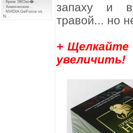
·
Крем ЭКОко�...
запаху и в
·
Химическое...
·
NVIDIA GeForce vs.
N...
травой... но 
+ Щелкайте
увеличить!