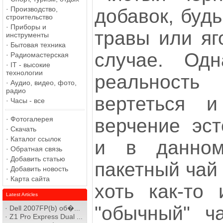
·
Производство,
добавок, буд
строительство
·
Приборы и
травы или яг
инструменты
·
Бытовая техника
случае. Одн
·
Радиомастерская
·
IT - высокие
технологии
реальность
·
Аудио, видео, фото,
радио
вертеться 
·
Часы - все
·
Фотогалерея
верчение эст
·
Скачать
·
Каталог ссылок
и в данном
·
Обратная связь
·
Добавить статью
пакетный чай
·
Добавить новость
·
Карта сайта
хоть как-то 
Latest Articles
"обычный" ч
·
Dell 2007FP(b) об�...
·
Z1 Pro Express Dual ...