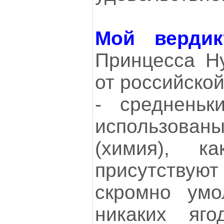
Мой вердик
Принцесса Н
от российско
- средненьк
использован
(химия), к
присутствуют
скромно умо
никаких яг