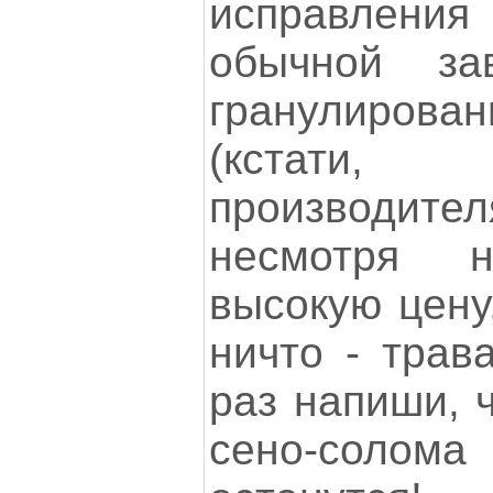
исправлени
обычной за
гранулиров
(кстати
производит
несмотря н
высокую цену
ничто - трав
раз напиши, ч
сено-сол