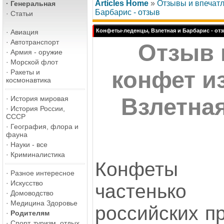
Articles Home
»
Отзывы и впечат
·
Генеральная
Барбарис - отзыв
·
Статьи
Конфеты-леденцы, Взлетная и Барбарис - от
·
Авиация
·
Автотранспорт
Отзыв 
·
Армия - оружие
·
Морской флот
конфет из
·
Ракеты и
космонавтика
Взлетна
·
История мировая
·
История России,
СССР
·
География, флора и
фауна
·
Науки - все
·
Криминалистика
Конфеты и
·
Разное интересное
·
Искусство
частеньк
·
Домоводство
·
Медицина Здоровье
российских п
·
Родителям
·
Спорт, туризм, отдых