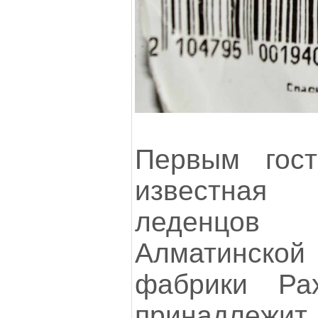
Первым гос
известная
леденцов
Алматинско
фабрики Ра
принадле