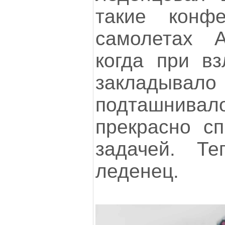
такие конф
самолетах 
когда при вз
закладыв
подташнив
прекрасно сп
задачей. Те
леденец.