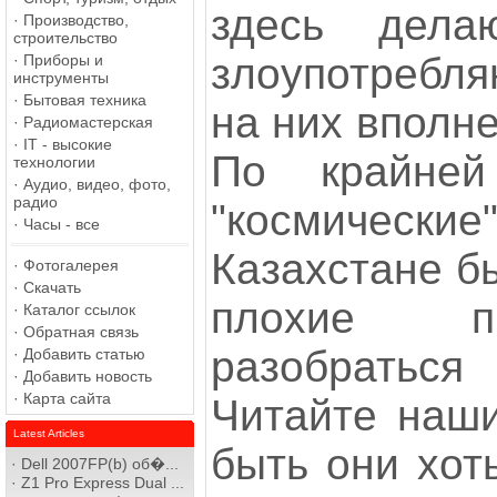
здесь дела
·
Производство,
строительство
злоупотребля
·
Приборы и
инструменты
·
Бытовая техника
на них вполн
·
Радиомастерская
·
IT - высокие
По крайне
технологии
·
Аудио, видео, фото,
радио
"космические
·
Часы - все
Казахстане б
·
Фотогалерея
·
Скачать
плохие пр
·
Каталог ссылок
·
Обратная связь
разобратьс
·
Добавить статью
·
Добавить новость
·
Карта сайта
Читайте наши
Latest Articles
быть они хот
·
Dell 2007FP(b) об�...
·
Z1 Pro Express Dual ...