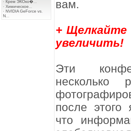
вам.
·
Крем ЭКОко�...
·
Химическое...
·
NVIDIA GeForce vs.
N...
+ Щелкайте
увеличить!
Эти конфе
несколько 
фотографир
после этого 
что информа