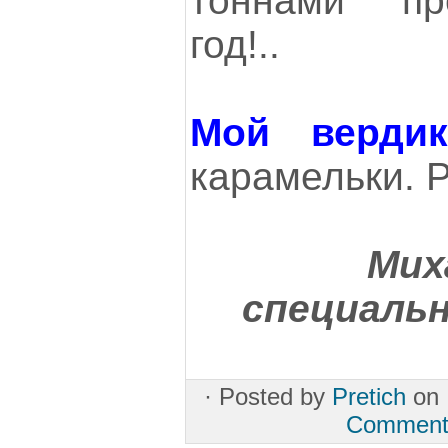
тоннами пр
год!..
Мой вердик
карамельки. 
Мих
специальн
·
Posted by
Pretich
on 
Comment