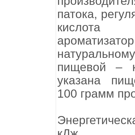
производите
патока, регул
кислота
ароматизат
натуральн
пищевой – к
указана пищ
100 грамм про
Энергетическ
кДж