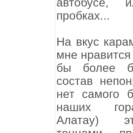
автобусе, 
пробках...
На вкус кара
мне нравится 
бы более б
состав непон
нет самого б
наших гор
Алатау) э