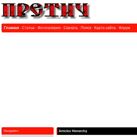
Главная
·
Статьи
·
Фотогалерея
·
Скачать
·
Поиск
·
Карта сайта
·
Форум
Navigation
Articles Hierarchy