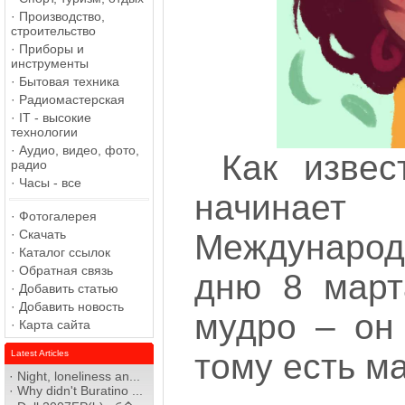
·
Производство,
строительство
·
Приборы и
инструменты
·
Бытовая техника
·
Радиомастерская
·
IT - высокие
технологии
·
Аудио, видео, фото,
Как извес
радио
·
Часы - все
начинает
·
Фотогалерея
·
Скачать
Междунаро
·
Каталог ссылок
·
Обратная связь
дню 8 март
·
Добавить статью
·
Добавить новость
мудро – он
·
Карта сайта
тому есть м
Latest Articles
·
Night, loneliness an...
·
Why didn't Buratino ...