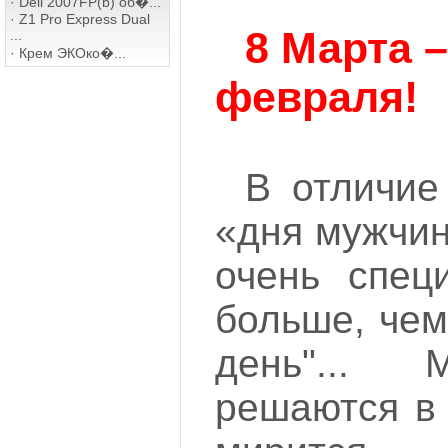
·
Dell 2007FP(b) об�...
·
Z1 Pro Express Dual
8 Марта –
...
·
Крем ЭКОко�...
февраля!
В отличие
«дня мужчин
очень спец
больше, чем
день"... 
решаются в 