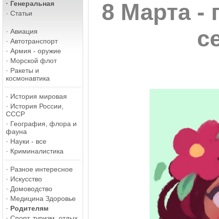
·
Генеральная
8 Марта -
·
Статьи
с
·
Авиация
·
Автотранспорт
·
Армия - оружие
·
Морской флот
·
Ракеты и
космонавтика
·
История мировая
·
История России,
СССР
·
География, флора и
фауна
·
Науки - все
·
Криминалистика
·
Разное интересное
·
Искусство
·
Домоводство
·
Медицина Здоровье
·
Родителям
·
Спорт, туризм, отдых