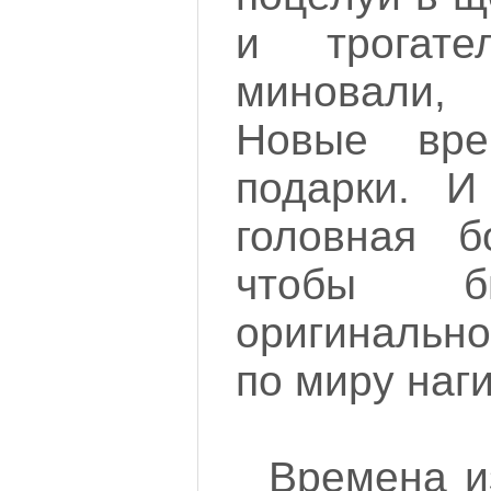
и трогате
миновали,
Новые вр
подарки. И
головная б
чтобы б
оригинально
по миру наг
Времена и