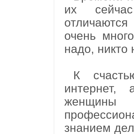
их сейча
отличаются
очень мног
надо, никто 
К счасть
интернет,
женщины 
професси
знанием дел