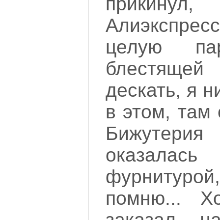
прикину
Алиэкспресс
целую пар
блестящей
дескать, я 
в этом, там
Бижутер
оказалась
фурнитуро
помню... Х
заказал н