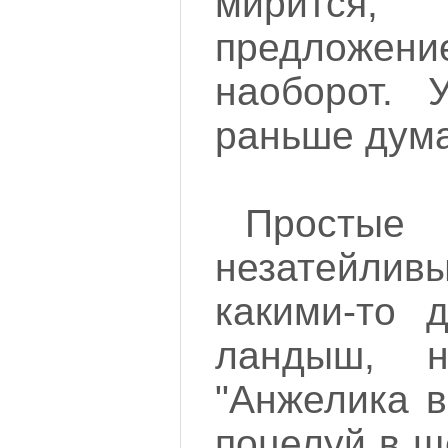
мирится, 
предложен
наоборот. 
раньше дума
Простые 
незатейлив
какими-то 
ландыш, н
"Анжелика в
поцелуй в ще