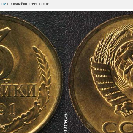
зные
>
3 копейки. 1991. СССР