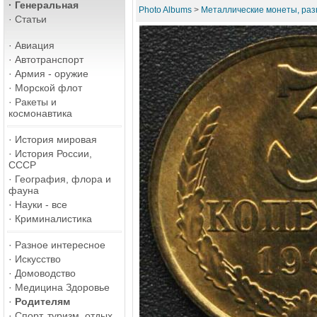
·
Генеральная
Photo Albums
>
Металлические монеты, ра
·
Статьи
·
Авиация
·
Автотранспорт
·
Армия - оружие
·
Морской флот
·
Ракеты и
космонавтика
·
История мировая
·
История России,
СССР
·
География, флора и
фауна
·
Науки - все
·
Криминалистика
·
Разное интересное
·
Искусство
·
Домоводство
·
Медицина Здоровье
·
Родителям
·
Спорт, туризм, отдых