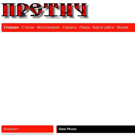
Главная
·
Статьи
·
Фотогалерея
·
Скачать
·
Поиск
·
Карта сайта
·
Форум
Navigation
View Photo