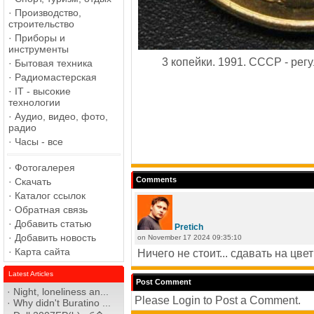
·
Производство,
строительство
·
Приборы и
инструменты
3 копейки. 1991. СССР - рег
·
Бытовая техника
·
Радиомастерская
·
IT - высокие
технологии
·
Аудио, видео, фото,
радио
·
Часы - все
·
Фотогалерея
Comments
·
Скачать
·
Каталог ссылок
·
Обратная связь
·
Добавить статью
Pretich
·
Добавить новость
on November 17 2024 09:35:10
·
Карта сайта
Ничего не стоит... сдавать на цве
Latest Articles
Post Comment
·
Night, loneliness an...
Please Login to Post a Comment.
·
Why didn't Buratino ...