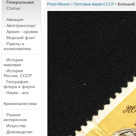
·
Генеральная
Photo Albums
>
Почтовые марки СССР
>
Большой 
·
Статьи
·
Авиация
·
Автотранспорт
·
Армия - оружие
·
Морской флот
·
Ракеты и
космонавтика
·
История
мировая
·
История
России, СССР
·
География,
флора и фауна
·
Науки - все
·
Криминалистика
·
Разное
интересное
·
Искусство
·
Домоводство