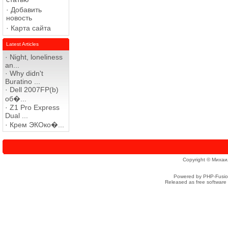
·
Добавить
новость
·
Карта сайта
Latest Articles
·
Night, loneliness
an...
·
Why didn't
Buratino ...
·
Dell 2007FP(b)
об�...
·
Z1 Pro Express
Dual ...
·
Крем ЭКОко�...
Copyright © Михаи
Powered by PHP-Fusion
Released as free software