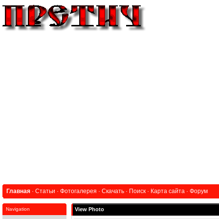
Главная
·
Статьи
·
Фотогалерея
·
Скачать
·
Поиск
·
Карта сайта
·
Форум
Navigation
View Photo