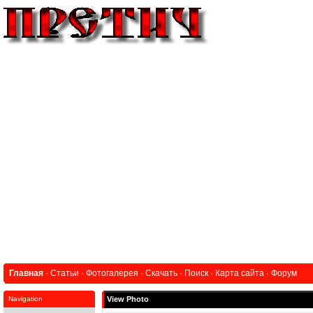
Главная
·
Статьи
·
Фотогалерея
·
Скачать
·
Поиск
·
Карта сайта
·
Форум
Navigation
View Photo