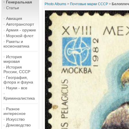
·
Генеральная
Photo Albums
>
Почтовые марки СССР
>
Белоплечи
·
Статьи
·
Авиация
·
Автотранспорт
·
Армия - оружие
·
Морской флот
·
Ракеты и
космонавтика
·
История
мировая
·
История
России, СССР
·
География,
флора и фауна
·
Науки - все
·
Криминалистика
·
Разное
интересное
·
Искусство
·
Домоводство