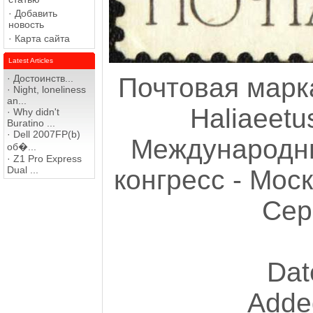
·
Добавить
новость
·
Карта сайта
Latest Articles
·
Достоинств...
Почтовая марк
·
Night, loneliness
an...
Haliaeetu
·
Why didn't
Buratino ...
·
Dell 2007FP(b)
Международны
об�...
·
Z1 Pro Express
Dual ...
конгресс - Мос
Сер
Dat
Adde