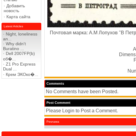
·
Добавить
новость
·
Карта сайта
Latest Articles
Почтовая марка: А.М Лопухов "В Петр
·
Night, loneliness
an...
·
Why didn't
Buratino ...
A
·
Dell 2007FP(b)
Dimensi
об�...
F
·
Z1 Pro Express
Dual ...
Num
·
Крем ЭКОко�...
Comments
No Comments have been Posted.
Post Comment
Please Login to Post a Comment.
Реклама