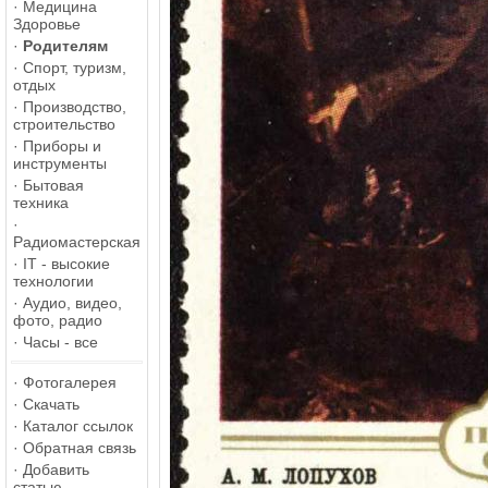
·
Медицина
Здоровье
·
Родителям
·
Спорт, туризм,
отдых
·
Производство,
строительство
·
Приборы и
инструменты
·
Бытовая
техника
·
Радиомастерская
·
IT - высокие
технологии
·
Аудио, видео,
фото, радио
·
Часы - все
·
Фотогалерея
·
Скачать
·
Каталог ссылок
·
Обратная связь
·
Добавить
статью