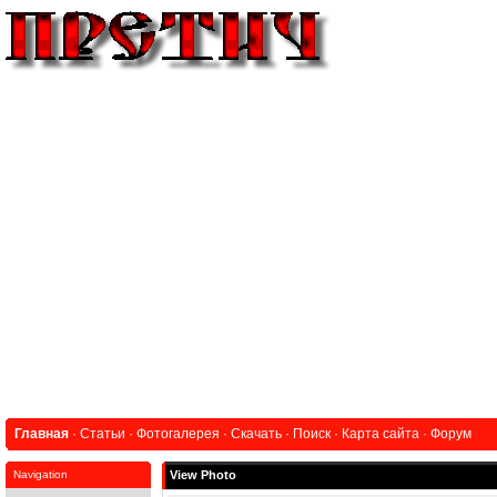
Главная
·
Статьи
·
Фотогалерея
·
Скачать
·
Поиск
·
Карта сайта
·
Форум
Navigation
View Photo