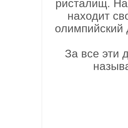
ристалищ. Нак
находит св
олимпийский 
За все эти 
назыв