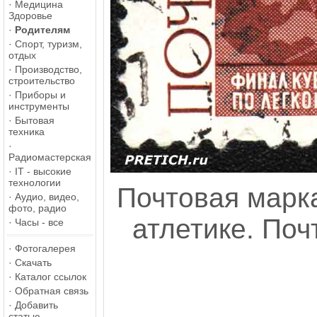
·
Медицина
Здоровье
·
Родителям
·
Спорт, туризм,
отдых
·
Производство,
строительство
·
Приборы и
инструменты
·
Бытовая
техника
·
Радиомастерская
·
IT - высокие
технологии
Почтовая марка
·
Аудио, видео,
фото, радио
атлетике. Поч
·
Часы - все
·
Фотогалерея
·
Скачать
·
Каталог ссылок
·
Обратная связь
·
Добавить
статью