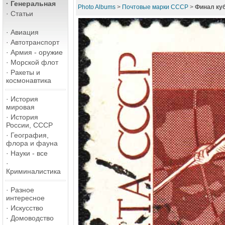
·
Генеральная
Photo Albums
>
Почтовые марки СССР
>
Финал куб
·
Статьи
·
Авиация
·
Автотранспорт
·
Армия - оружие
·
Морской флот
·
Ракеты и
космонавтика
·
История
мировая
·
История
России, СССР
·
География,
флора и фауна
·
Науки - все
·
Криминалистика
·
Разное
интересное
·
Искусство
·
Домоводство