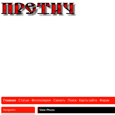
Главная
·
Статьи
·
Фотогалерея
·
Скачать
·
Поиск
·
Карта сайта
·
Форум
Navigation
View Photo