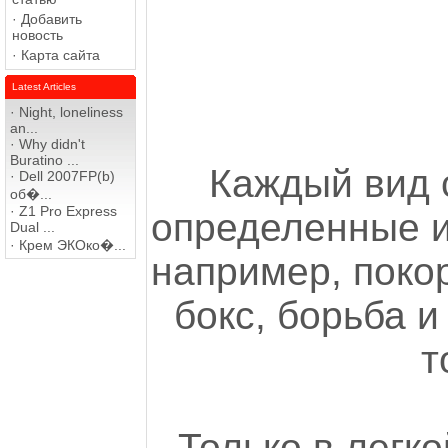
·
Добавить
новость
·
Карта сайта
Latest Articles
·
Night, loneliness
an...
·
Why didn't
Buratino ...
Каждый вид 
·
Dell 2007FP(b)
об�...
·
Z1 Pro Express
определенные и 
Dual ...
·
Крем ЭКОко�...
например, поко
бокс, борьба 
т
Только в легко