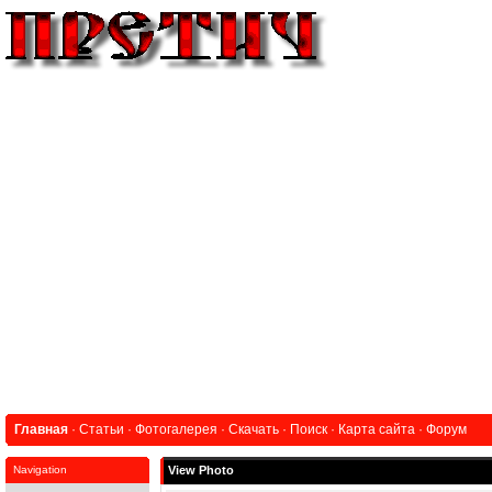
Главная
·
Статьи
·
Фотогалерея
·
Скачать
·
Поиск
·
Карта сайта
·
Форум
Navigation
View Photo