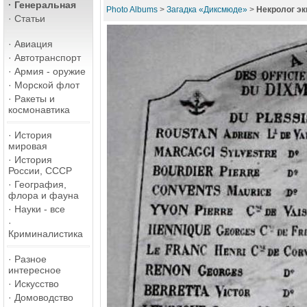
·
Генеральная
Photo Albums
>
Загадка «Диксмюде»
>
Некролог э
·
Статьи
·
Авиация
·
Автотранспорт
·
Армия - оружие
·
Морской флот
·
Ракеты и
космонавтика
·
История
мировая
·
История
России, СССР
·
География,
флора и фауна
·
Науки - все
·
Криминалистика
·
Разное
интересное
·
Искусство
·
Домоводство