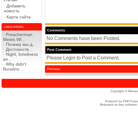
·
Добавить
новость
·
Карта сайта
Latest Articles
Comments
·
Preacherman
No Comments have been Posted.
Meets Wl...
·
Почему мы д...
·
Достоинств...
Post Comment
·
Night, loneliness
Please Login to Post a Comment.
an...
·
Why didn't
Buratino ...
Реклама
Copyright © Михаи
Powered by PHP-Fusion
Released as free software