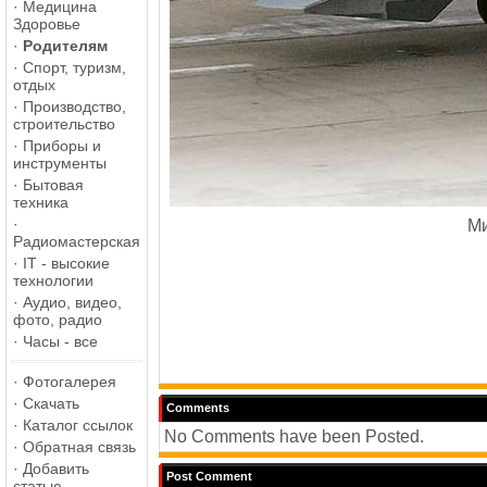
·
Медицина
Здоровье
·
Родителям
·
Спорт, туризм,
отдых
·
Производство,
строительство
·
Приборы и
инструменты
·
Бытовая
техника
·
Ми
Радиомастерская
·
IT - высокие
технологии
·
Аудио, видео,
фото, радио
·
Часы - все
·
Фотогалерея
·
Скачать
Comments
·
Каталог ссылок
No Comments have been Posted.
·
Обратная связь
·
Добавить
Post Comment
статью