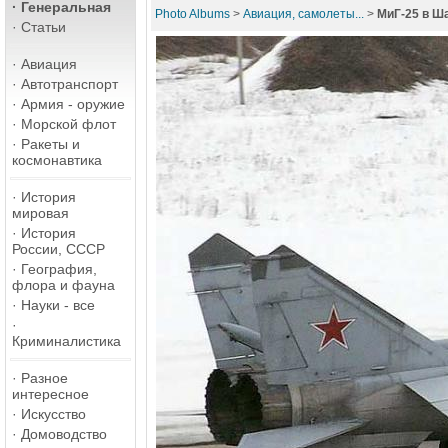
·
Генеральная
Photo Albums
>
Авиация, самолеты...
>
МиГ-25 в Ш
·
Статьи
·
Авиация
·
Автотранспорт
·
Армия - оружие
·
Морской флот
·
Ракеты и
космонавтика
·
История
мировая
·
История
России, СССР
·
География,
флора и фауна
·
Науки - все
·
Криминалистика
·
Разное
интересное
·
Искусство
·
Домоводство