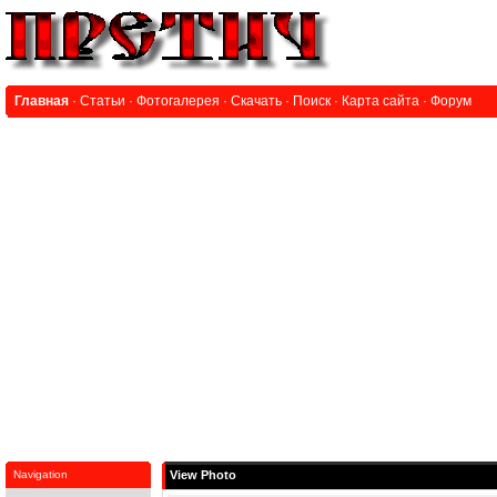
Главная
·
Статьи
·
Фотогалерея
·
Скачать
·
Поиск
·
Карта сайта
·
Форум
Navigation
View Photo