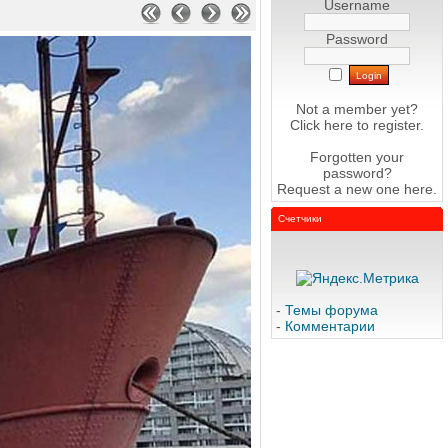
Username
Password
Not a member yet?
Click here
to register.
Forgotten your
password?
Request a new one
here
.
Счетчики
-
Темы форума
-
Комментарии