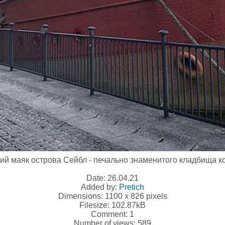
ий маяк острова Сейбл - печально знаменитого кладбища к
Date: 26.04.21
Added by:
Pretich
Dimensions: 1100 x 826 pixels
Filesize: 102.87kB
Comment: 1
Number of views: 589