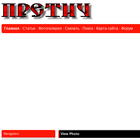
Главная
·
Статьи
·
Фотогалерея
·
Скачать
·
Поиск
·
Карта сайта
·
Форум
Navigation
View Photo