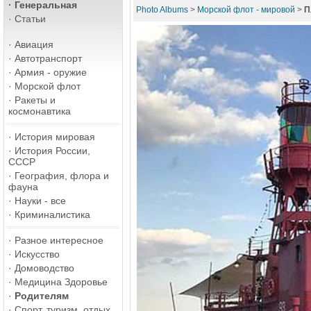
·
Генеральная
Photo Albums
>
Морской флот - мировой
>
П
·
Статьи
·
Авиация
·
Автотранспорт
·
Армия - оружие
·
Морской флот
·
Ракеты и
космонавтика
·
История мировая
·
История России,
СССР
·
География, флора и
фауна
·
Науки - все
·
Криминалистика
·
Разное интересное
·
Искусство
·
Домоводство
·
Медицина Здоровье
·
Родителям
·
Спорт, туризм, отдых