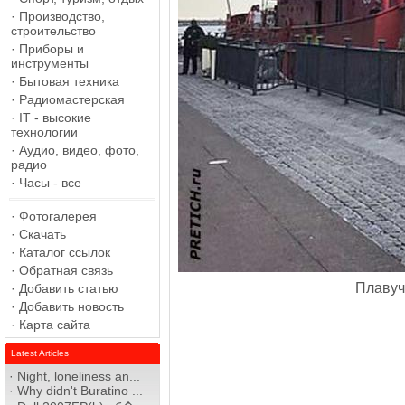
·
Производство,
строительство
·
Приборы и
инструменты
·
Бытовая техника
·
Радиомастерская
·
IT - высокие
технологии
·
Аудио, видео, фото,
радио
·
Часы - все
·
Фотогалерея
·
Скачать
·
Каталог ссылок
·
Обратная связь
Плавуч
·
Добавить статью
·
Добавить новость
·
Карта сайта
Latest Articles
·
Night, loneliness an...
·
Why didn't Buratino ...