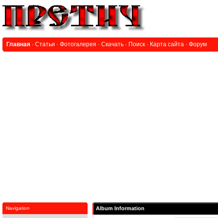
Главная
·
Статьи
·
Фотогалерея
·
Скачать
·
Поиск
·
Карта сайта
·
Форум
Navigation
Album Information