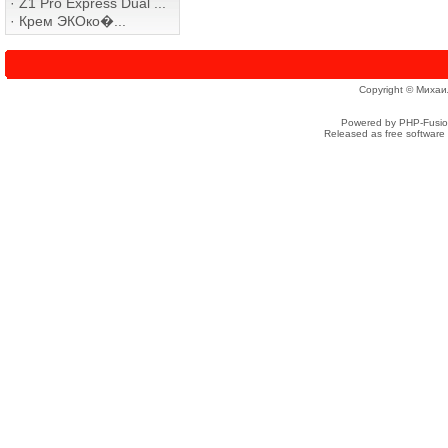
·
Z1 Pro Express Dual ...
·
Крем ЭКОко�...
Copyright © Михаи
Powered by PHP-Fusion
Released as free software