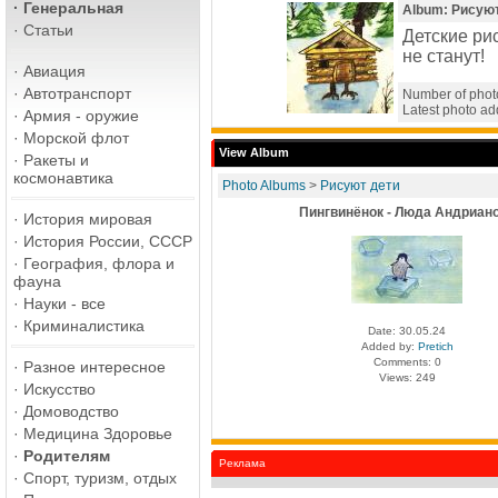
·
Генеральная
Album: Рисую
·
Статьи
Детские рис
не станут!
·
Авиация
·
Автотранспорт
Number of phot
Latest photo a
·
Армия - оружие
·
Морской флот
View Album
·
Ракеты и
космонавтика
Photo Albums
>
Рисуют дети
Пингвинёнок - Люда Андриан
·
История мировая
·
История России, СССР
·
География, флора и
фауна
·
Науки - все
·
Криминалистика
Date: 30.05.24
Added by:
Pretich
Comments: 0
·
Разное интересное
Views: 249
·
Искусство
·
Домоводство
·
Медицина Здоровье
·
Родителям
Реклама
·
Спорт, туризм, отдых