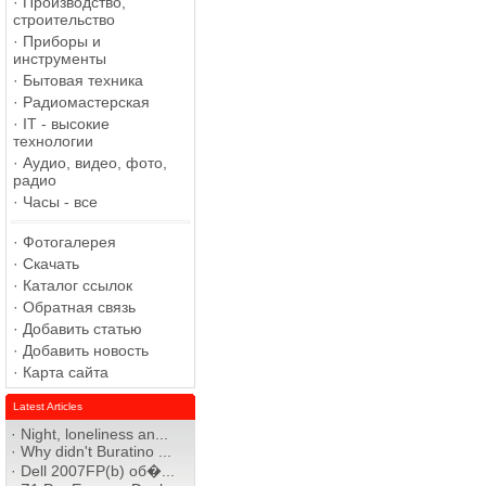
·
Производство,
строительство
·
Приборы и
инструменты
·
Бытовая техника
·
Радиомастерская
·
IT - высокие
технологии
·
Аудио, видео, фото,
радио
·
Часы - все
·
Фотогалерея
·
Скачать
·
Каталог ссылок
·
Обратная связь
·
Добавить статью
·
Добавить новость
·
Карта сайта
Latest Articles
·
Night, loneliness an...
·
Why didn't Buratino ...
·
Dell 2007FP(b) об�...