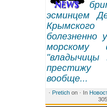
бри
эсминцем Д
Крымского
болезненно у
морскому 
"владычицы 
престижу 
вообще...
·
Pretich
on ·
In
Новос
305