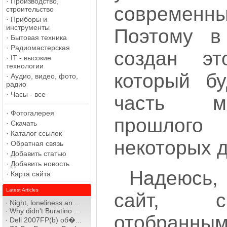
·
Производство,
современны
строительство
·
Приборы и
инструменты
Поэтому в
·
Бытовая техника
·
Радиомастерская
создан эт
·
IT - высокие
технологии
который бу
·
Аудио, видео, фото,
радио
·
Часы - все
часть м
·
Фотогалерея
прошлого
·
Скачать
·
Каталог ссылок
некоторых д
·
Обратная связь
·
Добавить статью
·
Добавить новость
Надеюсь
·
Карта сайта
Latest Articles
сайт, с
·
Night, loneliness an...
·
Why didn't Buratino ...
отобранн
·
Dell 2007FP(b) об�...