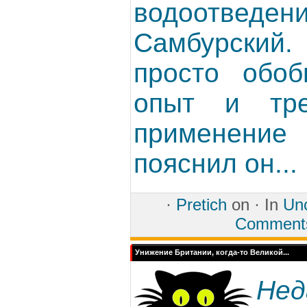
водоотвед
Самбурски
просто обо
опыт и тре
применение
пояснил он...
·
Pretich
on ·
In
Unc
Comment
Унижение Британии, когда-то Великой...
Нед