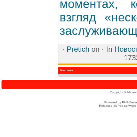
моментах, 
взгляд «нес
заслуживающи
·
Pretich
on ·
In
Новос
173
Реклама
Copyright © Михаи
Powered by PHP-Fusion
Released as free software