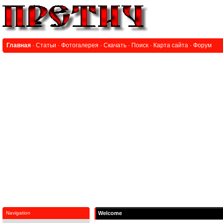
Главная
·
Статьи
·
Фотогалерея
·
Скачать
·
Поиск
·
Карта сайта
·
Форум
Navigation
Welcome