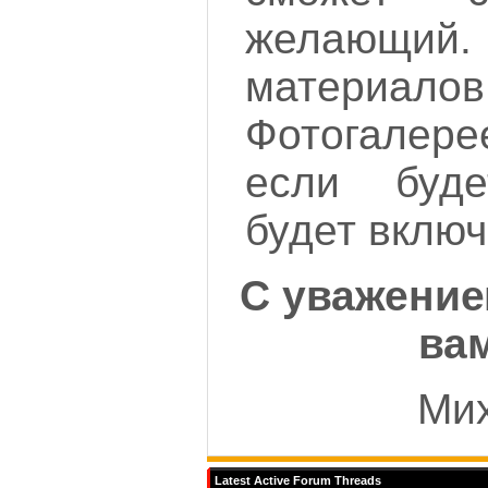
желающ
материа
Фотогалере
если буде
будет включ
С уважение
вам
Ми
Latest Active Forum Threads