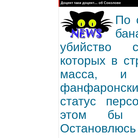
Доцент таки доцент… об Соколове
По 
бан
убийство с
которых в ст
масса, 
фанфаронски
статус перс
этом бы 
Остановлюс