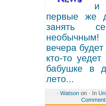
и
первые же д
занять се
необычным! 
вечера будет 
кто-то уедет
бабушке в д
лето...
·
Watson
on ·
In
Un
Comment