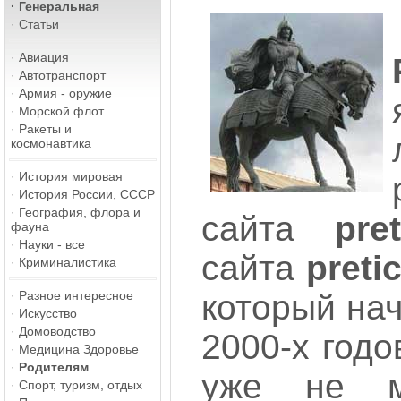
·
Генеральная
·
Статьи
·
Авиация
·
Автотранспорт
·
Армия - оружие
·
Морской флот
·
Ракеты и
космонавтика
·
История мировая
·
История России, СССР
·
География, флора и
сайта
pre
фауна
·
Науки - все
сайта
preti
·
Криминалистика
·
Разное интересное
который на
·
Искусство
·
Домоводство
2000-х годо
·
Медицина Здоровье
·
Родителям
уже не м
·
Спорт, туризм, отдых