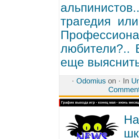
альпинистов.
трагедия или
Професс
любители?.. 
еще выяснить
·
Odomius
on ·
In
Un
Commen
График выхода игр - конец мая - июнь месяц
На
шк