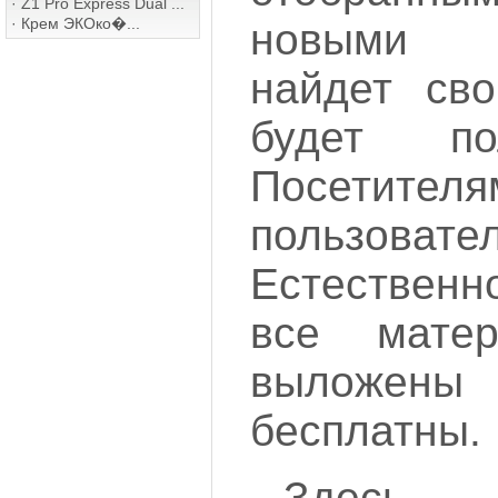
·
Z1 Pro Express Dual ...
·
Крем ЭКОко�...
новыми 
найдет св
будет п
Посетител
пользовате
Естественн
все матер
выложе
бесплатны.
Здесь 