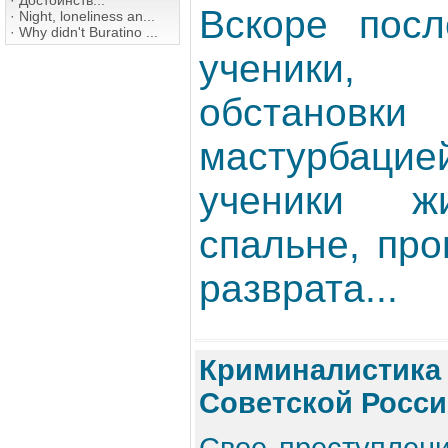
·
Достоинств...
Вскоре посл
·
Night, loneliness an...
·
Why didn't Buratino ...
ученики,
обстановки 
мастурбацие
ученики 
спальне, пр
разврата...
Криминалистика 
Советской Росс