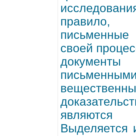
исследовани
правило
письменные
своей проце
документ
письм
вещественн
доказательс
являются 
Выделяется 