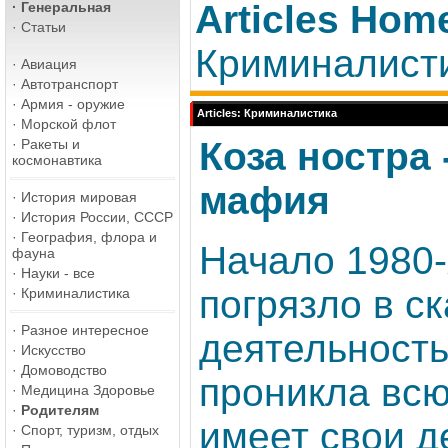
Articles Hom
·
Генеральная
·
Статьи
Криминалист
·
Авиация
·
Автотранспорт
·
Армия - оружие
Articles: Криминалистика
·
Морской флот
Коза ностра
·
Ракеты и
космонавтика
мафия
·
История мировая
·
История России, СССР
·
География, флора и
Начало 1980-
фауна
·
Науки - все
погрязло в с
·
Криминалистика
·
Разное интересное
деятельность
·
Искусство
·
Домоводство
проникла всюд
·
Медицина Здоровье
·
Родителям
имеет свои д
·
Спорт, туризм, отдых