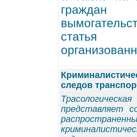
гражда
вымогательс
стать
организованн
Криминалистичес
следов транспор
Трасологиче
представляет с
распростр
криминалистич