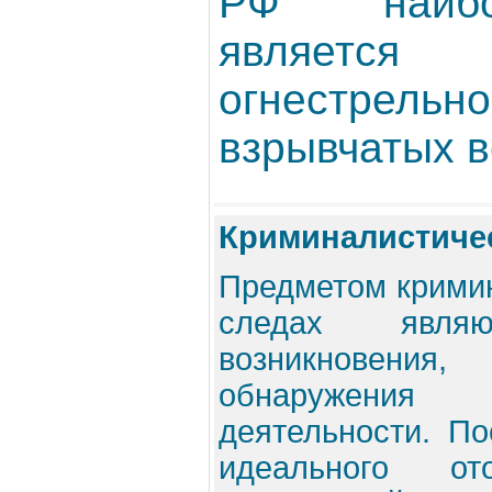
РФ наибо
являет
огнестрель
взрывчатых в
Криминалистичес
Предметом кримин
следах являю
возникновени
обнаружения 
деятельности. По
идеального от