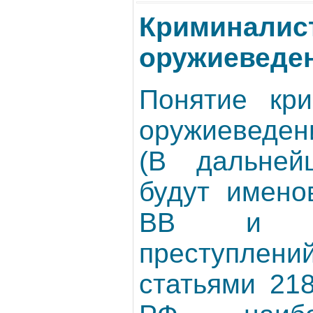
Криминалис
оружиеведе
Понятие кри
оружиеведен
(В дальней
будут имено
ВВ и В
преступлени
статьями 21