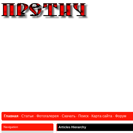
Главная
·
Статьи
·
Фотогалерея
·
Скачать
·
Поиск
·
Карта сайта
·
Форум
Navigation
Articles Hierarchy