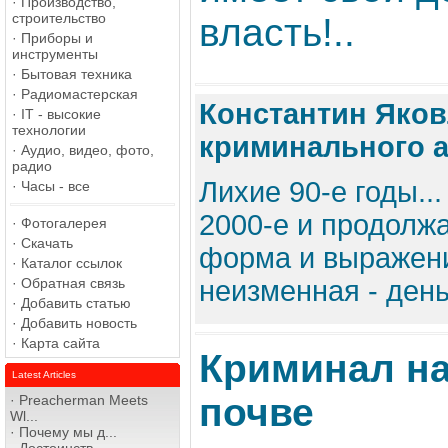
·
Производство,
строительство
власть!..
·
Приборы и
инструменты
·
Бытовая техника
·
Радиомастерская
Константин Яков
·
IT - высокие
технологии
криминального а
·
Аудио, видео, фото,
радио
Лихие 90-е годы..
·
Часы - все
2000-е и продолжа
·
Фотогалерея
·
Скачать
форма и выражение
·
Каталог ссылок
·
Обратная связь
неизменная - день
·
Добавить статью
·
Добавить новость
·
Карта сайта
Криминал на
Latest Articles
почве
·
Preacherman Meets
Wl...
·
Почему мы д...