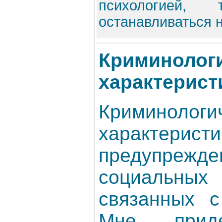
психологие
останавливаться н
Криминолог
характерист
Криминологи
характ
предупрежд
социальн
связанных с
Мне приде