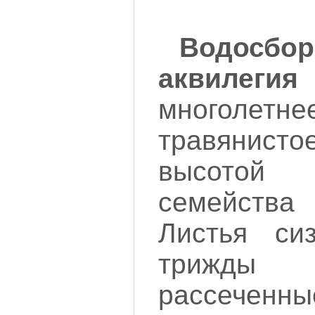
Водосб
аквилегия 
многолет
травянис
высотой
семейств
Листья си
трижды
рассече