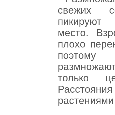
свежих с
пикируют 
место. Взр
плохо пере
поэтом
размножаю
только ц
Рассто
растениями 