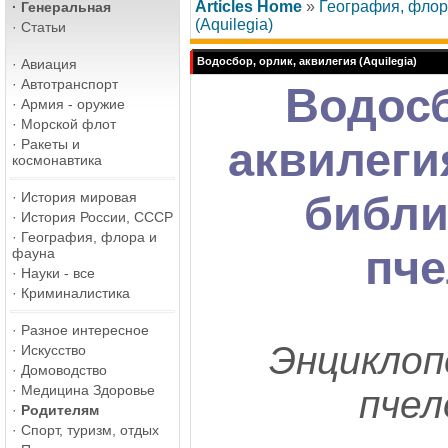
Articles Home
»
География, флор
·
Генеральная
(Aquilegia)
·
Статьи
Водосбор, орлик, аквилегия (Aquilegia)
·
Авиация
·
Автотранспорт
Водосб
·
Армия - оружие
·
Морской флот
аквилегия
·
Ракеты и
космонавтика
библи
·
История мировая
·
История России, СССР
·
География, флора и
пч
фауна
·
Науки - все
·
Криминалистика
·
Разное интересное
Энциклоп
·
Искусство
·
Домоводство
·
Медицина Здоровье
пчел
·
Родителям
·
Спорт, туризм, отдых