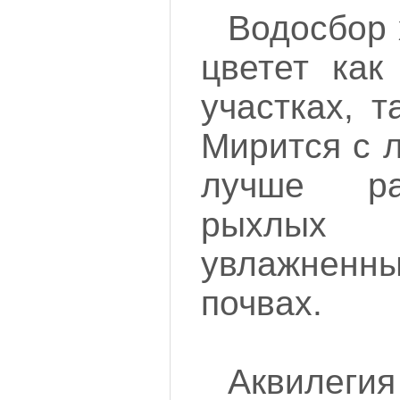
Водосбор 
цветет как
участках, т
Мирится с 
лучше ра
рыхлых
увлажненны
почвах.
Аквилеги