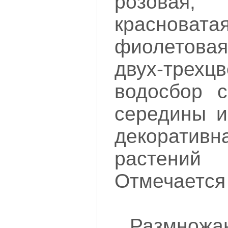
розовая
красноватая
фиолетовая
двух-трехц
водосбор 
середины и
декорати
растени
Отмечается
Размно