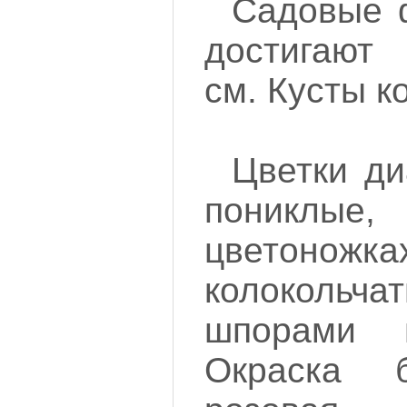
Садовые 
достигают
см. Кусты к
Цветки ди
пониклые
цветоножка
колокольча
шпорами 
Окраска б