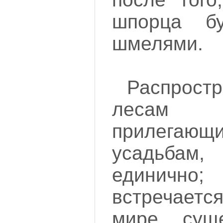
шпорца бу
шмелями.
Распростр
лесам
прилегаю
усадьбам
единичн
встречаетс
мире суще