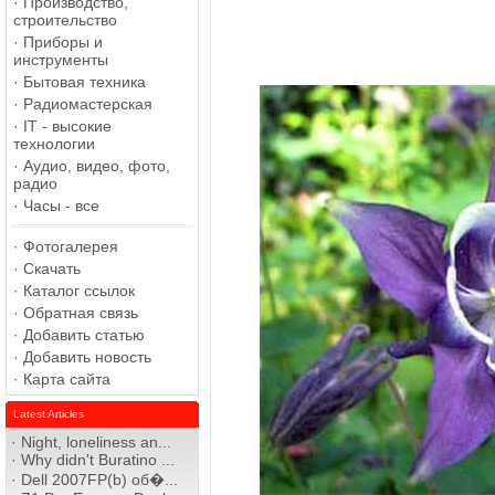
·
Производство,
строительство
·
Приборы и
инструменты
·
Бытовая техника
·
Радиомастерская
·
IT - высокие
технологии
·
Аудио, видео, фото,
радио
·
Часы - все
·
Фотогалерея
·
Скачать
·
Каталог ссылок
·
Обратная связь
·
Добавить статью
·
Добавить новость
·
Карта сайта
Latest Articles
·
Night, loneliness an...
·
Why didn't Buratino ...
·
Dell 2007FP(b) об�...