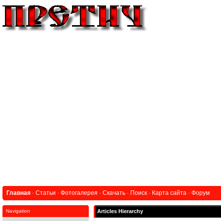
Главная
·
Статьи
·
Фотогалерея
·
Скачать
·
Поиск
·
Карта сайта
·
Форум
Navigation
Articles Hierarchy