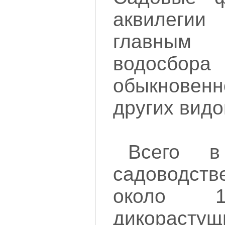
аквилег
главным
водосбо
обыкновенн
других видо
Всего в
садоводст
около
дикорас