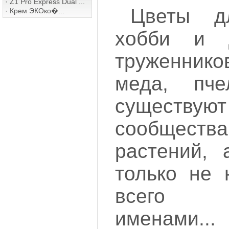
·
Z1 Pro Express Dual ...
Цветы д
·
Крем ЭКОко�...
хобби и 
труженнико
меда, пче
существ
сообществ
растений, 
только не 
всего 
именами...