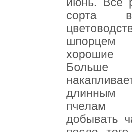
июнь. Все 
сорта в
цветоводст
шпорцем
хорошие
Больш
накапливае
длинным
пчелам 
добывать ч
после того