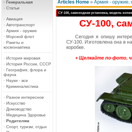
Articles Home
»
Армия - оружие, 
·
Генеральная
·
Статьи
СУ-100, самоходная установка, модель копия
·
Авиация
СУ-100, са
·
Автотранспорт
·
Армия - оружие
·
Морской флот
Сегодня я опишу интере
СУ-100. Изготовлена она в н
·
Ракеты и
космонавтика
коробке.
+ Щелкайте по фото, 
·
История мировая
·
История России, СССР
·
География, флора и
фауна
·
Науки - все
·
Криминалистика
·
Разное интересное
·
Искусство
·
Домоводство
·
Медицина Здоровье
·
Родителям
·
Спорт, туризм, отдых