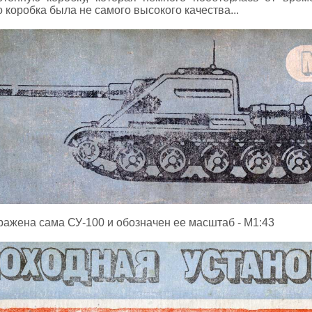
 коробка была не самого высокого качества...
ражена сама СУ-100 и обозначен ее масштаб - М1:43