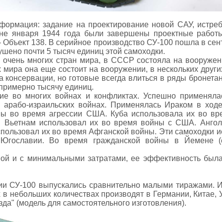
формация: задание на проектирование новой САУ, истреб
дине января 1944 года были завершены проектные работ
- Объект 138. В серийное производство СУ-100 пошла в сен
ушено почти 5 тысяч единиц этой самоходки.
очень многих стран мира, в СССР состояла на вооружени
х мира она еще состоит на вооружении, в нескольких други
 консервации, но готовые всегда влиться в ряды бронета
примерно тысячу единиц.
ие во многих войнах и конфликтах. Успешно применяла
в арабо-израильских войнах. Применялась Ираком в хо
ы во время агрессии США. Куба использовала их во вр
. Вьетнам использовал их во время войны с США. Ангол
пользовал их во время Афганской войны. Эти самоходки и
 Югославии. Во время гражданской войны в Йемене (с
ной и с минимальными затратами, ее эффективность была
и СУ-100 выпускались сравнительно малыми тиражами. И
х в небольших количествах производят в Германии, Китае, 
зда" (модель для самостоятельного изготовления).