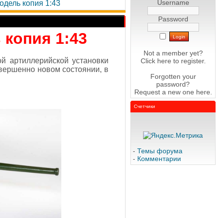
Username
одель копия 1:43
Password
 копия 1:43
Not a member yet?
й артиллерийской установки
Click here
to register.
овершенно новом состоянии, в
Forgotten your
password?
Request a new one
here
.
Счетчики
-
Темы форума
-
Комментарии