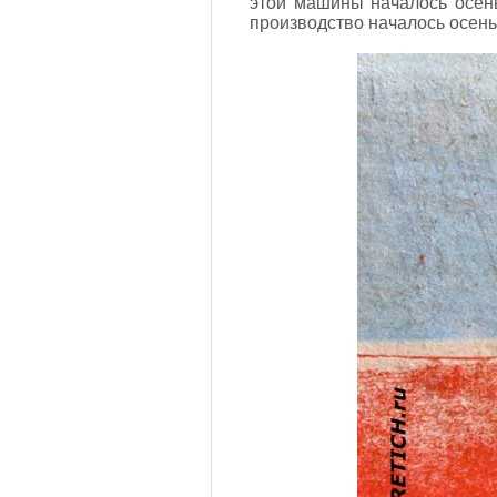
этой машины началось осень
производство началось осень