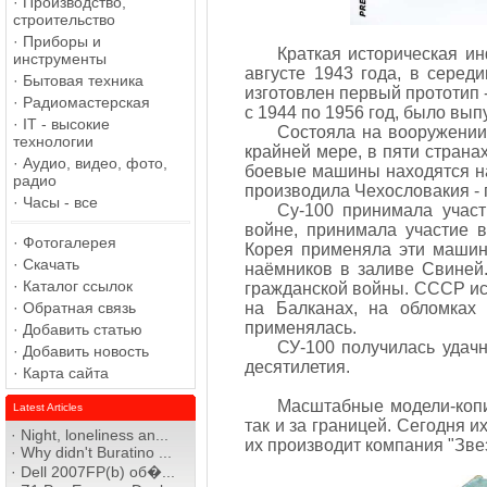
·
Производство,
строительство
·
Приборы и
Краткая историческая ин
инструменты
августе 1943 года, в сере
·
Бытовая техника
изготовлен первый прототип 
·
Радиомастерская
с 1944 по 1956 год, было вып
·
IT - высокие
Состояла на вооружении 
технологии
крайней мере, в пяти страна
·
Аудио, видео, фото,
боевые машины находятся на
радио
производила Чехословакия - 
·
Часы - все
Су-100 принимала участ
войне, принимала участие 
·
Фотогалерея
Корея применяла эти машин
·
Скачать
наёмников в заливе Свиней
·
Каталог ссылок
гражданской войны. СССР ис
·
Обратная связь
на Балканах, на обломках
применялась.
·
Добавить статью
СУ-100 получилась удач
·
Добавить новость
десятилетия.
·
Карта сайта
Масштабные модели-копи
Latest Articles
так и за границей. Сегодня и
·
Night, loneliness an...
их производит компания "Зве
·
Why didn't Buratino ...
·
Dell 2007FP(b) об�...