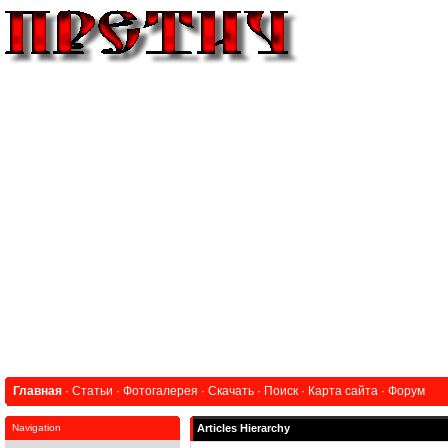
Главная
·
Статьи
·
Фотогалерея
·
Скачать
·
Поиск
·
Карта сайта
·
Форум
Navigation
Articles Hierarchy