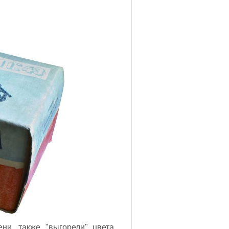
ни, также "выгорели" цвета