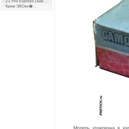
·
Z1 Pro Express Dual ...
·
Крем ЭКОко�...
Модель упакована в кар