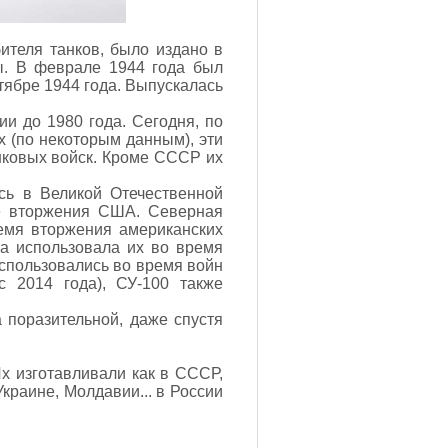
ителя танков, было издано в
ы. В феврале 1944 года был
тябре 1944 года. Выпускалась
и до 1980 года. Сегодня, по
х (по некоторым данным), эти
нковых войск. Кроме СССР их
сь в Великой Отечественной
де вторжения США. Северная
емя вторжения американских
а использовала их во время
спользовались во время войн
 2014 года), СУ-100 также
 поразительной, даже спустя
х изготавливали как в СССР,
Украине, Молдавии... в России