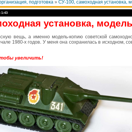
организация, подготовка
»
СУ-100, самоходная установка, м
 1:43
моходная установка, модель
сную вещь, а именно модель-копию советской самоходно
ачале 1980-х годов. У меня она сохранилась в исходном, с
чтобы увеличить!