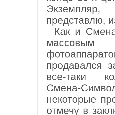
Экземпляр,
представлю, и
Как и Смен
массовы
фотоаппара
продавался з
все-таки к
Смена-Симв
некоторые пр
отмечу в закл