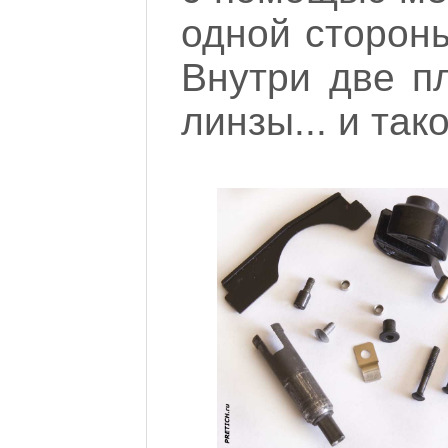
одной сторон
Внутри две п
линзы... и так