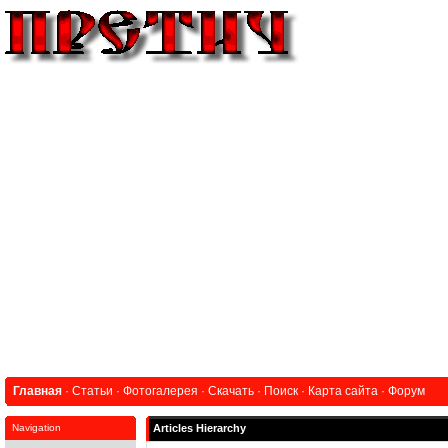
Главная
·
Статьи
·
Фотогалерея
·
Скачать
·
Поиск
·
Карта сайта
·
Форум
Navigation
Articles Hierarchy