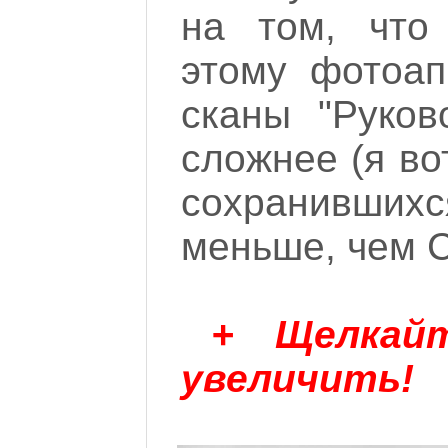
на том, что
этому фотоап
сканы "Руков
сложнее (я во
сохранивших
меньше, чем С
+ Щелкай
увеличить!