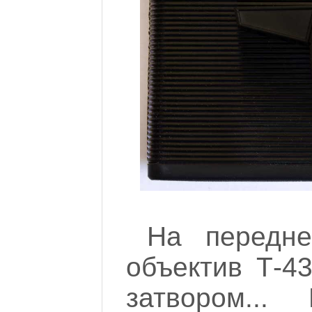
На передне
объектив Т-4
затвором..