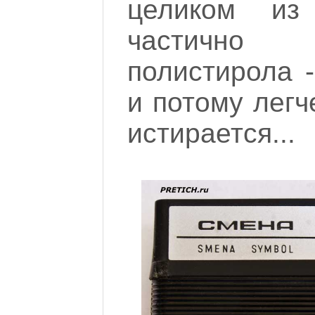
целиком из 
частично 
полистирола 
и потому легч
истирается...