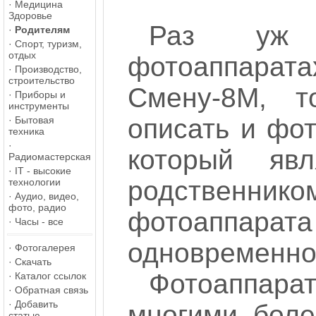
·
Медицина
Здоровье
Раз уж 
·
Родителям
·
Спорт, туризм,
отдых
фотоаппарата
·
Производство,
строительство
Смену-8М, т
·
Приборы и
инструменты
описать и фо
·
Бытовая
техника
·
который яв
Радиомастерская
·
IT - высокие
родственник
технологии
·
Аудио, видео,
фото, радио
фотоаппара
·
Часы - все
одновременно,
·
Фотогалерея
·
Скачать
Фотоаппарат
·
Каталог ссылок
·
Обратная связь
·
Добавить
многими боле
статью