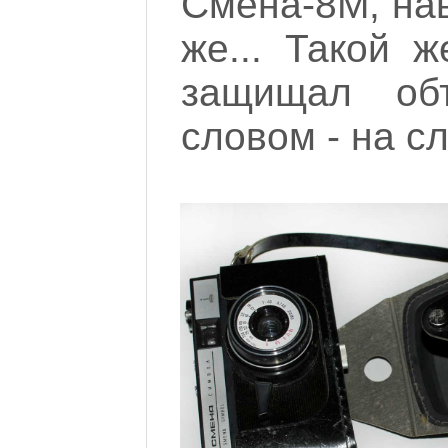
Смена-8М, нав
же... Такой 
защищал объ
словом - на с