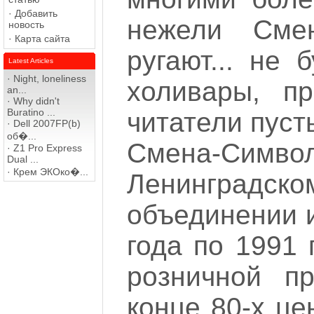
·
Добавить
нежели Сме
новость
·
Карта сайта
ругают... не
Latest Articles
·
Night, loneliness
холивары, п
an...
·
Why didn't
Buratino ...
читатели пуст
·
Dell 2007FP(b)
об�...
Смена-Симв
·
Z1 Pro Express
Dual ...
·
Крем ЭКОко�...
Ленинградск
объединении 
года по 1991 
розничной п
конце 80-х це