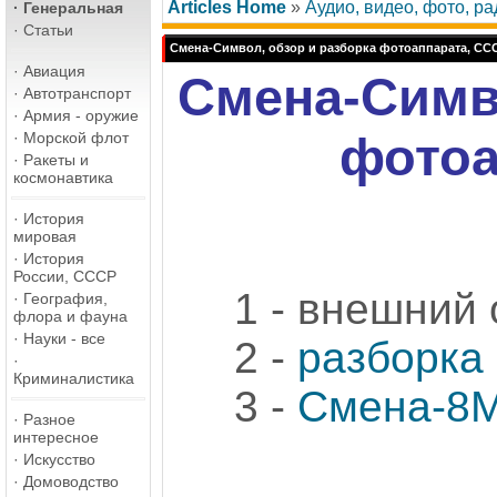
Articles Home
»
Аудио, видео, фото, р
·
Генеральная
·
Статьи
Смена-Символ, обзор и разборка фотоаппарата, СС
·
Авиация
Смена-Симво
·
Автотранспорт
·
Армия - оружие
·
Морской флот
фотоа
·
Ракеты и
космонавтика
·
История
мировая
·
История
России, СССР
1 - внешний 
·
География,
флора и фауна
·
Науки - все
2 -
разборка
·
Криминалистика
3 -
Смена-8М
·
Разное
интересное
·
Искусство
·
Домоводство