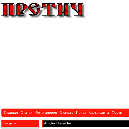
Главная
·
Статьи
·
Фотогалерея
·
Скачать
·
Поиск
·
Карта сайта
·
Форум
Navigation
Articles Hierarchy