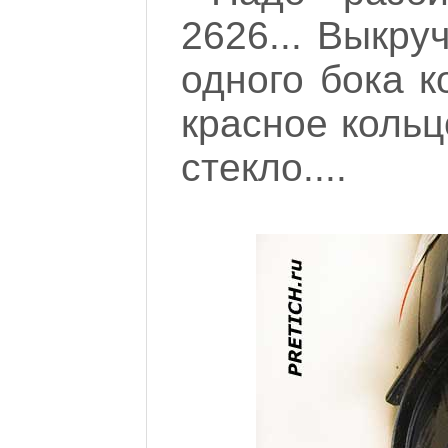
2626... Выкру
одного бока к
красное кольц
стекло....