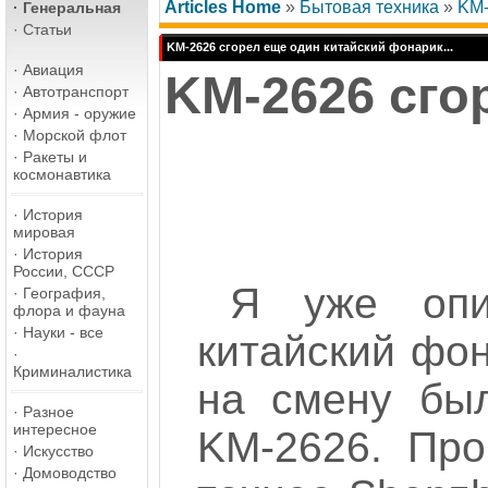
Articles Home
»
Бытовая техника
»
KM-
·
Генеральная
·
Статьи
KM-2626 сгорел еще один китайский фонарик...
·
Авиация
KM-2626 сго
·
Автотранспорт
·
Армия - оружие
·
Морской флот
·
Ракеты и
космонавтика
·
История
мировая
·
История
России, СССР
Я уже опи
·
География,
флора и фауна
·
Науки - все
китайский фо
·
Криминалистика
на смену был
·
Разное
интересное
KM-2626. Про
·
Искусство
·
Домоводство