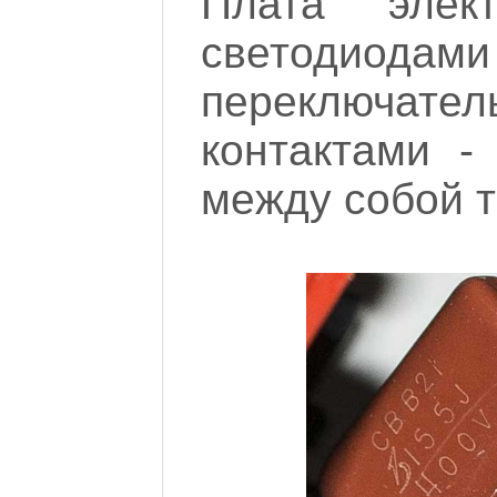
Плата элек
светодиод
переключате
контактами -
между собой т