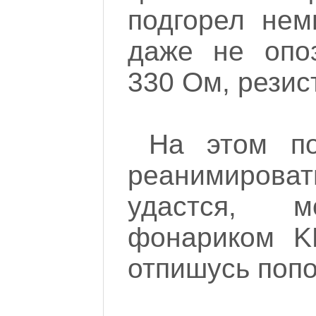
подгорел нем
даже не опоз
330 Ом, резис
На этом по
реанимирова
удастся, 
фонариком K
отпишусь попо