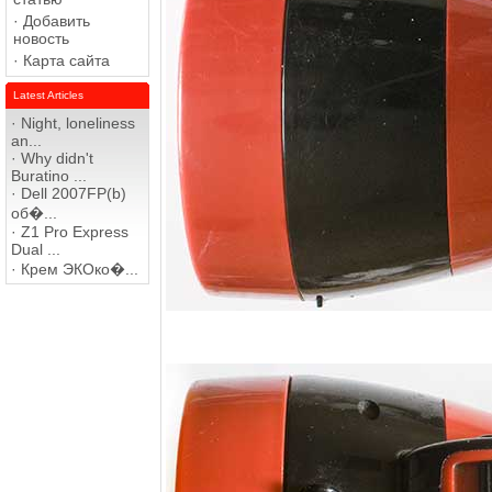
·
Добавить
новость
·
Карта сайта
Latest Articles
·
Night, loneliness
an...
·
Why didn't
Buratino ...
·
Dell 2007FP(b)
об�...
·
Z1 Pro Express
Dual ...
·
Крем ЭКОко�...