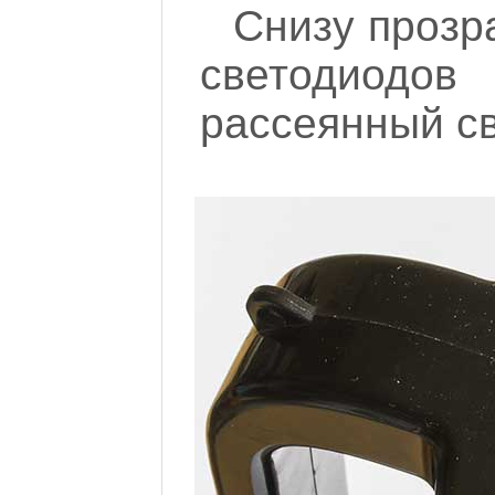
Снизу прозра
светодиодо
рассеянный све