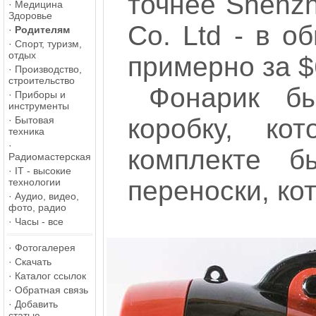
точнее Shenzh
·
Медицина
Здоровье
Co. Ltd - в о
·
Родителям
·
Спорт, туризм,
отдых
примерно за $6
·
Производство,
строительство
Фонарик б
·
Приборы и
инструменты
коробку, ко
·
Бытовая
техника
·
комплекте 
Радиомастерская
·
IT - высокие
переноски, кот
технологии
·
Аудио, видео,
фото, радио
·
Часы - все
·
Фотогалерея
·
Скачать
·
Каталог ссылок
·
Обратная связь
·
Добавить
статью