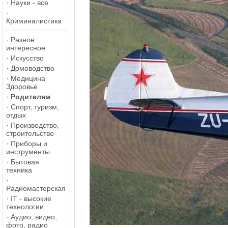
·
Науки - все
·
Криминалистика
·
Разное
интересное
·
Искусство
·
Домоводство
·
Медицина
Здоровье
·
Родителям
·
Спорт, туризм,
отдых
·
Производство,
строительство
·
Приборы и
инструменты
·
Бытовая
техника
·
Радиомастерская
·
IT - высокие
технологии
·
Аудио, видео,
фото, радио