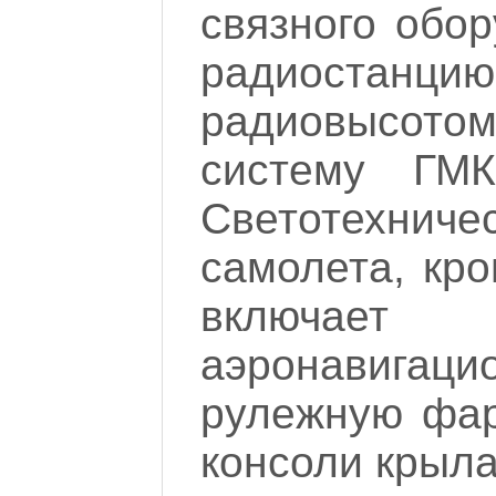
связного обо
радиостанцию
радиовысотом
систему ГМК
Светотехн
самолета, кро
включае
аэ
ронавигаци
рулежную фар
консоли крыла