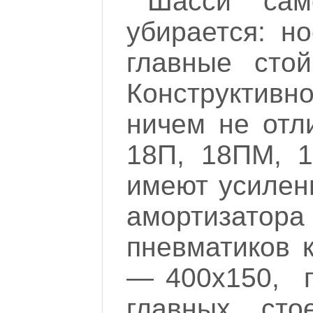
Шасси сам
убирается: н
главные сто
Конструктив
ничем не отл
18П, 18ПМ, 1
имеют усилен
амортизатор
пневматиков 
— 400х150, г
главных ст