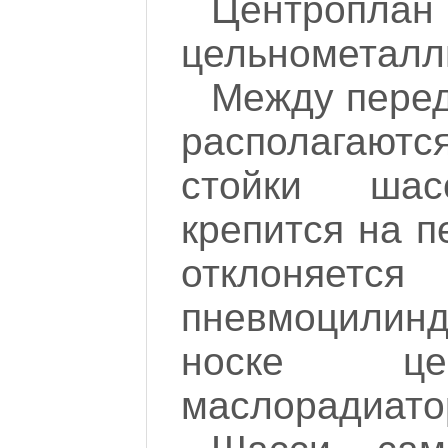
Центропла
цельнометалл
Между пере
располагаютс
стойки шас
крепится на п
отклоняет
пневмоцилинд
носке цен
маслорадиато