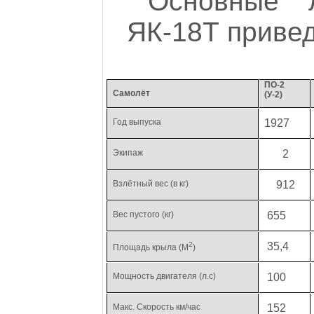
Основные 
ЯК-18Т привед
ПО-2
Самолёт
(У-2)
Год выпуска
1927
Экипаж
2
Взлётный вес (
в кг
)
912
Вес пустого (
кг
)
655
2
35,4
Площадь крыла (М
)
Мощность двигателя (л
.с
)
100
Макс. Скорость
км
/час
152