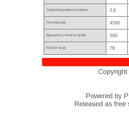
Скороподъёмность м/сек
2,6
Потолок (м)
4500
Дальность полёта (в
км
)
500
Разбег (в м)
78
Copyright
Powered by PH
Released as free 