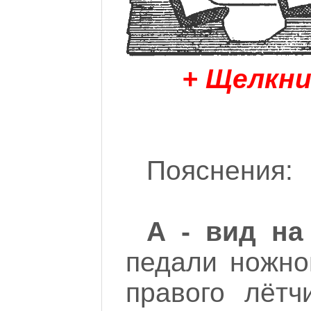
+ Щелкни
Пояснения:
А - вид н
педали ножно
правого лётч