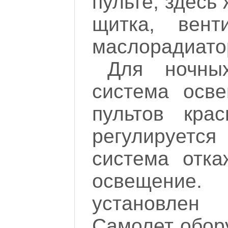
пульте; здесь
щитка, вент
маслорадиатор
Для ночны
система осв
пультов кра
регулируется
система отка
освещение.
установлен
Самолет обор