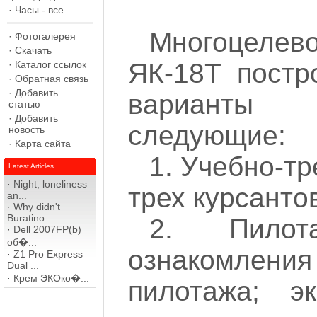
·
Часы - все
Многоцелев
·
Фотогалерея
·
Скачать
ЯК-18Т постр
·
Каталог ссылок
·
Обратная связь
·
Добавить
варианты 
статью
·
Добавить
следующие:
новость
·
Карта сайта
1.
Учебно-т
Latest Articles
·
Night, loneliness
трех курсанто
an...
·
Why didn't
Buratino ...
2. Пилота
·
Dell 2007FP(b)
об�...
ознакомлени
·
Z1 Pro Express
Dual ...
·
Крем ЭКОко�...
пилотажа; э