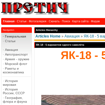
Главная
·
Статьи
·
Фотогалерея
·
Скачать
·
Поиск
·
Карта сайта
·
Форум
Navigation
Articles Hierarchy
Articles Home
»
Авиация
»
ЯК-18 - 5 в
·
Генеральная
·
Статьи
ЯК-18 - 5 вариантов одного самолёта
·
Авиация
ЯК-18 -
·
Автотранспорт
·
Армия - оружие
·
Морской флот
·
Ракеты и
космонавтика
·
История
мировая
·
История
России, СССР
·
География,
флора и фауна