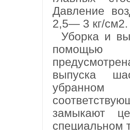
Давление воз
2,5— 3 кг/см
2
.
Уборка и вы
помощью 
предусмотр
выпуска ш
убранном
соответствую
замыкают ц
специальном т