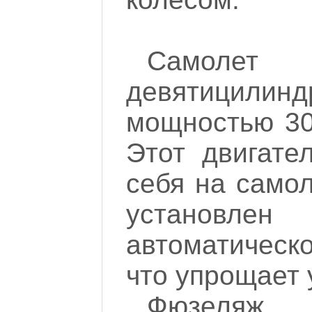
Самолет
девятицилинд
мощностью 300
Этот двигате
себя на само
установлен
автоматическ
что упрощает 
Фюзеляж 