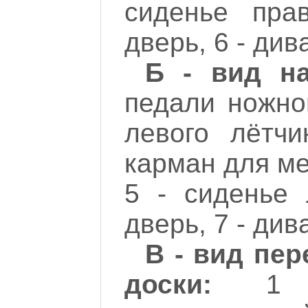
сиденье пра
дверь, 6 - див
Б - вид н
педали ножно
левого лётчи
карман для ме
5 - сиденье 
дверь, 7 - див
В - вид пе
доски:
1 