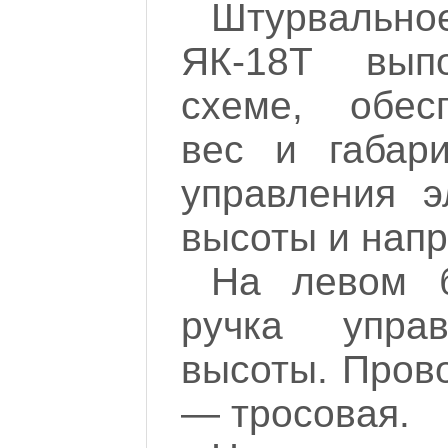
Штурвально
ЯК-18Т вып
схеме, обес
вес и габари
управления э
высоты и нап
На левом б
ручка упра
высоты. Пров
— тросовая.