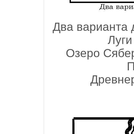
Два варианта 
Луги
Озеро Сябер
П
Древнер