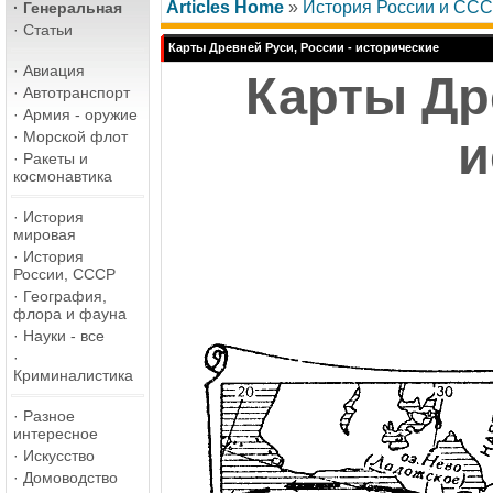
Articles Home
»
История России и СС
·
Генеральная
·
Статьи
Карты Древней Руси, России - исторические
·
Авиация
Карты Др
·
Автотранспорт
·
Армия - оружие
·
Морской флот
и
·
Ракеты и
космонавтика
·
История
мировая
·
История
России, СССР
·
География,
флора и фауна
·
Науки - все
·
Криминалистика
·
Разное
интересное
·
Искусство
·
Домоводство