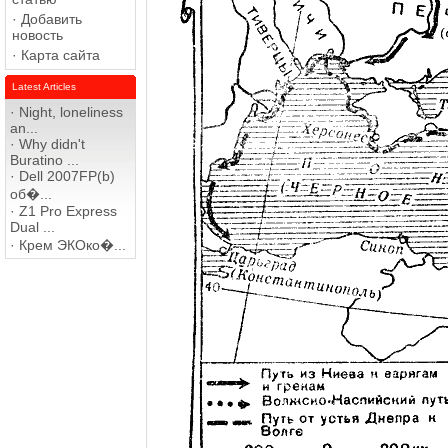
·
Добавить
новость
·
Карта сайта
Latest Articles
·
Night, loneliness
an...
·
Why didn't
Buratino ...
·
Dell 2007FP(b)
об�...
·
Z1 Pro Express
Dual ...
·
Крем ЭКОко�...