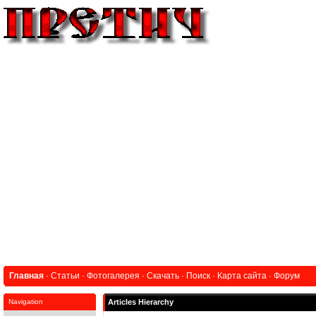
Главная
·
Статьи
·
Фотогалерея
·
Скачать
·
Поиск
·
Карта сайта
·
Форум
Navigation
Articles Hierarchy