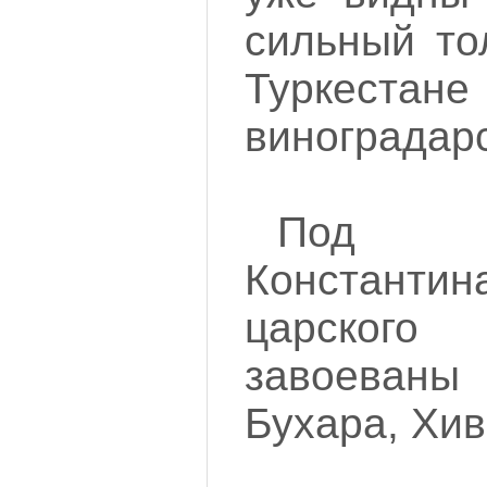
сильный то
Туркестане
виноградарс
Под ру
Констант
царског
завоеван
Бухара, Хив