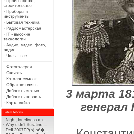
·
Производство,
строительство
·
Приборы и
инструменты
·
Бытовая техника
·
Радиомастерская
·
IT - высокие
технологии
·
Аудио, видео, фото,
радио
·
Часы - все
·
Фотогалерея
·
Скачать
·
Каталог ссылок
·
Обратная связь
3 марта 18
·
Добавить статью
·
Добавить новость
·
Карта сайта
генерал 
Latest Articles
·
Night, loneliness an...
·
Why didn't Buratino ...
Констан
·
Dell 2007FP(b) об�...