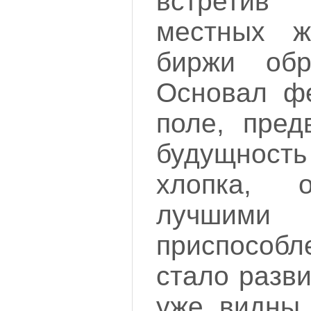
встрети
местных ж
биржи обр
Основал ф
поле, пред
будущно
хлопка, 
лучшими 
приспособ
стало разви
уже видны 