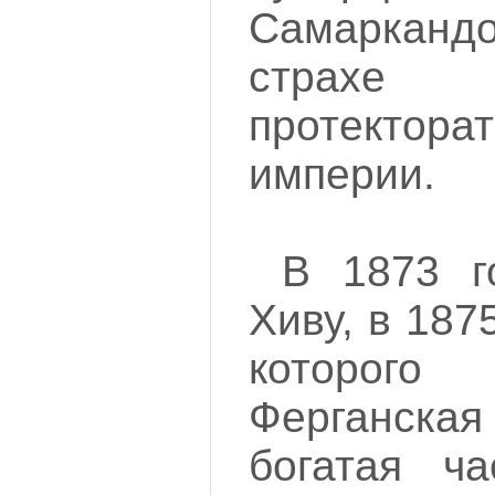
Самарканд
страхе
протектор
империи.
В 1873 г
Хиву, в 187
которог
Ферганская
богатая ча