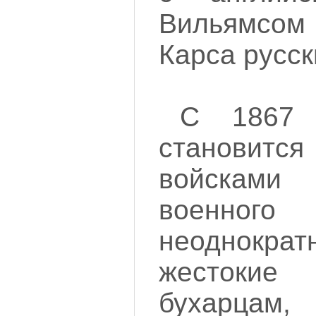
Вильямсом
Карса русск
С 1867 
становитс
войсками 
военног
неоднократ
жестоки
бухарцам,