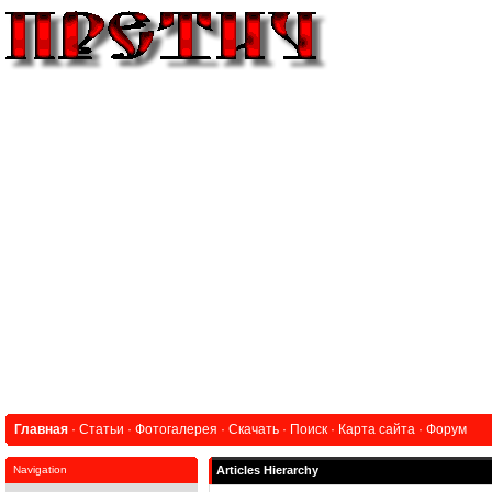
Главная
·
Статьи
·
Фотогалерея
·
Скачать
·
Поиск
·
Карта сайта
·
Форум
Navigation
Articles Hierarchy