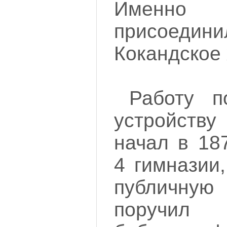
Именн
присоеди
Кокандское 
Работу п
устройств
начал в 18
4 гимназии
публичну
поручил