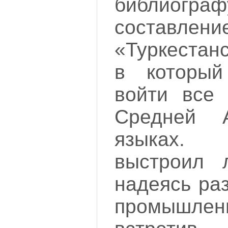
библиог
составлени
«Туркестан
в которы
войти все 
Средней 
языках.
выстроил 
надеясь ра
промышлен