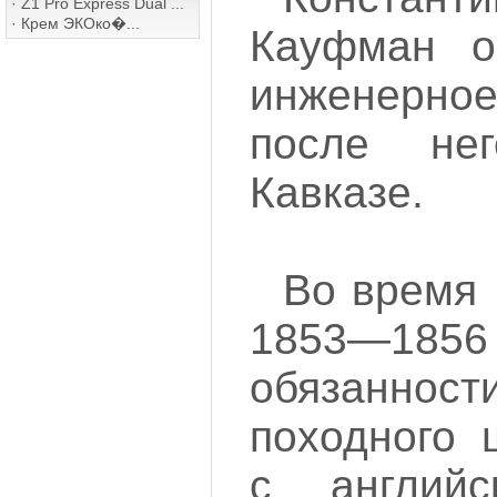
·
Z1 Pro Express Dual ...
·
Крем ЭКОко�...
Кауфман о
инженерн
после не
Кавказе.
Во время
1853—1856 
обязаннос
походного 
с английс