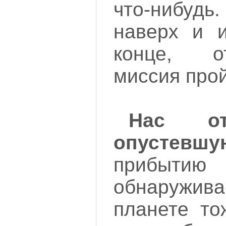
что-нибуд
наверх и 
конце, о
миссия про
Нас от
опустевшу
приб
обнаружи
планете то