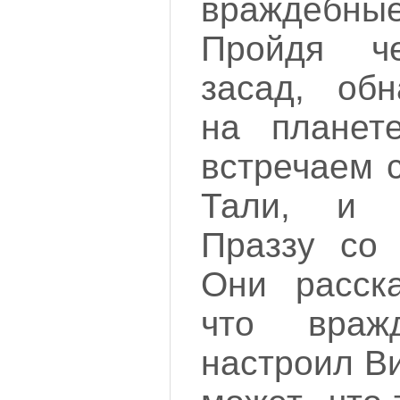
враждебны
Пройдя че
засад, обн
на планет
встречаем 
Тали, и 
Праззу со 
Они расск
что враж
настроил Ви