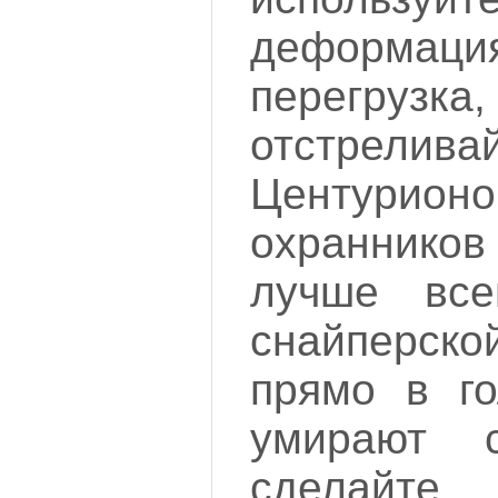
дефор
перегру
отстрели
Центурио
охранник
лучше все
снайперс
прямо в го
умирают 
сделайте