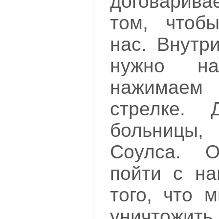
договарив
том, чтоб
нас. Внутр
нужно на
нажимаем
стрелке. 
больницы,
Соулса. О
пойти с на
того, что 
уничтож