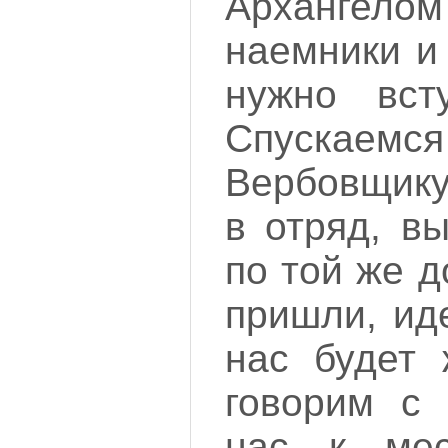
Арханге
наемники и
нужно вст
Спускаемс
Вербовщику
в отряд, в
по той же д
пришли, ид
нас будет 
говорим с 
нас к мес