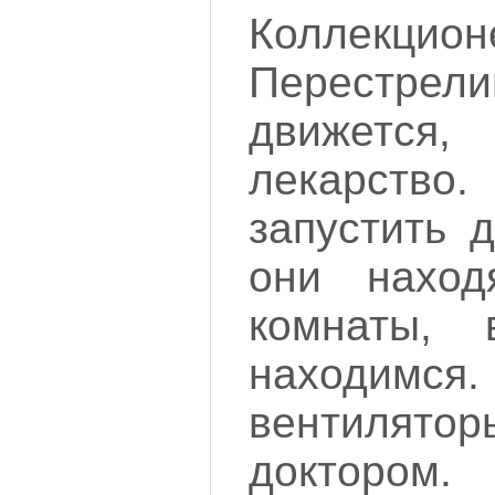
Коллекцион
Перестрел
движет
лекарство
запустить 
они наход
комнаты,
находимс
вентилято
доктором.