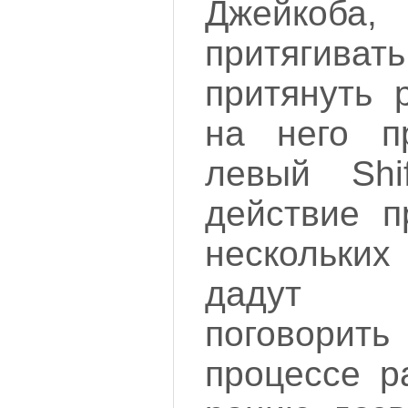
Джейкоба,
притягиват
притянуть 
на него п
левый Shi
действие п
нескольки
дадут в
поговорить
процессе р