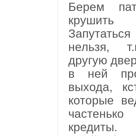
Берем па
крушит
Запутаться
нельзя, т
другую двер
в ней пр
выхода, кс
которые ве
частеньк
кредиты