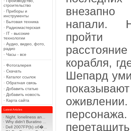
·
Производство,
строительство
внезапн
·
Приборы и
инструменты
напали. 
·
Бытовая техника
·
Радиомастерская
пройти
·
IT - высокие
технологии
·
Аудио, видео, фото,
расстоян
радио
·
Часы - все
корабля, гд
·
Фотогалерея
·
Скачать
Шепард уми
·
Каталог ссылок
·
Обратная связь
показываю
·
Добавить статью
·
Добавить новость
оживлен
·
Карта сайта
Latest Articles
персонаж
·
Night, loneliness an...
·
Why didn't Buratino ...
перетащит
·
Dell 2007FP(b) об�...