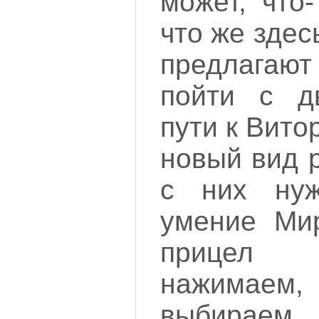
может, что-
что же здес
предлагают
пойти с д
пути к Вито
новый вид 
с них нуж
умение Ми
прицел 
нажимаем,
выбира