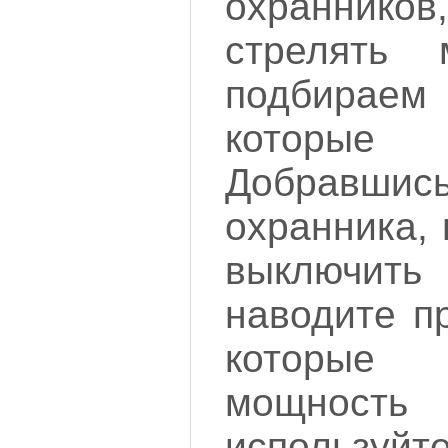
охранников
стрелять 
подбираем
которые
Добравшис
охранника,
выключить
наводите п
которые 
мощнос
использу