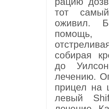
рацию дозв
тот самы
оживил. 
помощь
отстрели
собирая кр
до Уилсон
лечению. О
прицел на 
левый Shi
лечение. К