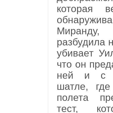
которая в
обнаруж
Миранду
разбудила н
убивает Уи
что он пред
ней и с 
шатле, гд
полета пр
тест, ко