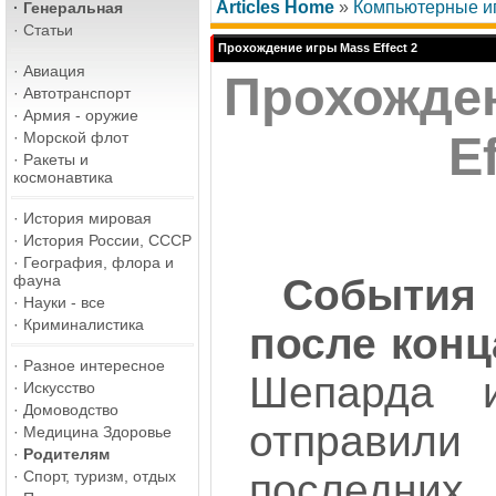
Articles Home
»
Компьютерные и
·
Генеральная
·
Статьи
Прохождение игры Mass Effect 2
·
Авиация
Прохожде
·
Автотранспорт
·
Армия - оружие
·
Морской флот
Ef
·
Ракеты и
космонавтика
·
История мировая
·
История России, СССР
·
География, флора и
фауна
События
·
Науки - все
·
Криминалистика
после конц
·
Разное интересное
Шепарда 
·
Искусство
·
Домоводство
отправи
·
Медицина Здоровье
·
Родителям
последн
·
Спорт, туризм, отдых