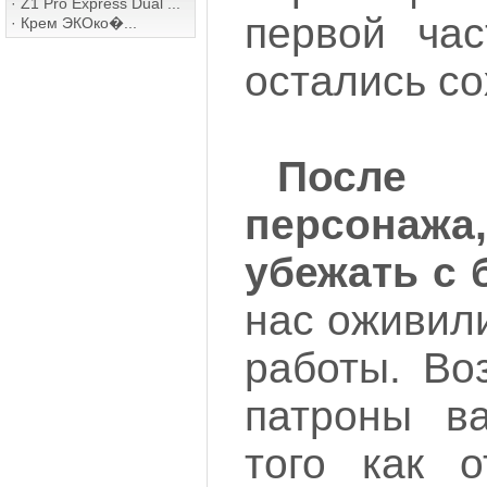
·
Z1 Pro Express Dual ...
первой час
·
Крем ЭКОко�...
остались со
После
персонажа,
убежать с 
нас оживил
работы. Во
патроны в
того как о