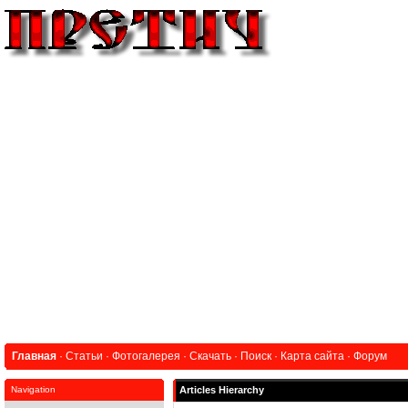
Главная
·
Статьи
·
Фотогалерея
·
Скачать
·
Поиск
·
Карта сайта
·
Форум
Navigation
Articles Hierarchy