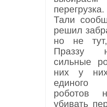
перегрузка
Тали сообщ
решил забр
но не тут
Праззу 
сильные ро
них у ни
единого
роботов 
убивать пе