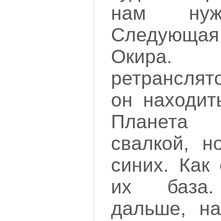
нам нуж
Следующая 
Окира.
ретранслят
он находит
Планета
свалкой, н
синих. Как
их база.
дальше, на