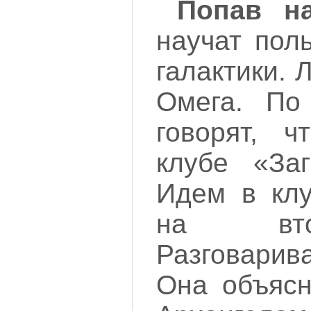
Попав н
научат пол
галактики. 
Омега. По
говорят, 
клубе «Заг
Идем в клу
на вто
Разговари
Она объясн