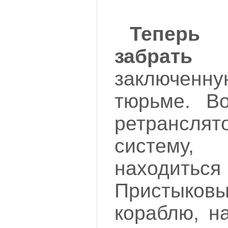
Теперь
забрать
заключенн
тюрьме. Во
ретранслят
систему
находиться
Пристык
кораблю, н