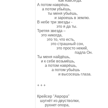
как навсегда.
А потом наврёшь,
а потом убьёшь,
ты меня убьёшь,
и зароешь в землю.
В небе три звезды -
это я да ты.
Третяя звезда –
это никогда,
это то, что есть,
это страшный сон,
это просто некий,
падла Он.
Ты меня найдёшь,
и к себе возьмёшь,
а потом наврёшь,
а потом убьёшь
и высосешь глаза.
+ + +
Крейсер "Аврора"
шугнёт из двустволки,
рухнет опора,