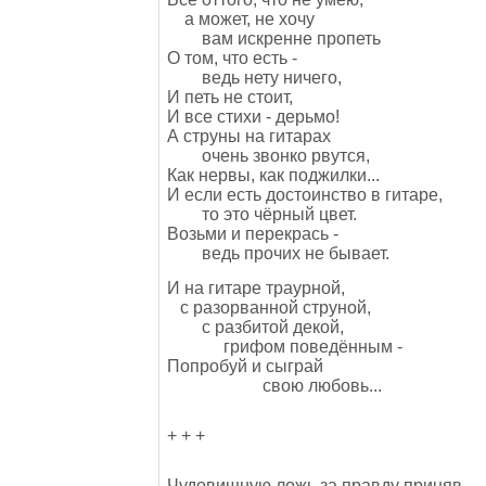
а может, не хочу
вам искренне пропеть
О том, что есть -
ведь нету ничего,
И петь не стоит,
И все стихи - дерьмо!
А струны на гитарах
очень звонко рвутся,
Как нервы, как поджилки...
И если есть достоинство в гитаре,
то это чёрный цвет.
Возьми и перекрась -
ведь прочих не бывает.
И на гитаре траурной,
с разорванной струной,
с разбитой декой,
грифом поведённым -
Попробуй и сыграй
свою любовь...
+ + +
Чудовищную ложь за правду приняв,