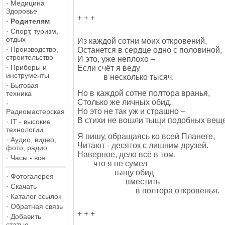
·
Медицина
Здоровье
+ + +
·
Родителям
·
Спорт, туризм,
отдых
Из каждой сотни моих откровений,
·
Производство,
Останется в сердце одно с половиной,
строительство
И это, уже неплохо –
·
Приборы и
Если счёт я веду
инструменты
в несколько тысяч.
·
Бытовая
Но в каждой сотне полтора вранья,
техника
Столько же личных обид,
·
Но это не так уж и страшно –
Радиомастерская
В стихи не вошли тыщи подобных веще
·
IT - высокие
технологии
Я пишу, обращаясь ко всей Планете,
·
Аудио, видео,
Читают - десяток с лишним друзей.
фото, радио
Наверное, дело всё в том,
·
Часы - все
что я не сумел
тыщу обид
·
Фотогалерея
вместить
·
Скачать
в полтора откровенья.
·
Каталог ссылок
·
Обратная связь
+ + +
·
Добавить
статью