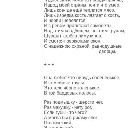
Народ моей страны почти что умер,
Лишь кое-где ещё теплится мясо,
Лишь изредка кость лязгает о кость,
И черви шевелятся.
И с рёвом пролетают самолёты,
Над этим кладбищем, по этим трупам,
Шуршат колёса лимузинов,
И смотрят зеркалами окон,
С надёжною охраной, равнодушные
дворцы.
+ + +
Она любит что-нибудь солёненькое,
И семейные трусы.
Это тело чёрно-голенькое,
В три бардовых полосы.
Раз подмышку - шерсти нет,
Раз макушку - нету рог,
Если губы - то чего?
А могла бы в рифму слог –
Поэтический,
Эстетический,