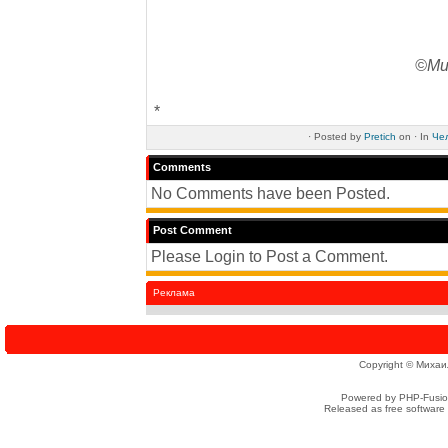
©Ми
*
·
Posted by
Pretich
on ·
In
Чел
Comments
No Comments have been Posted.
Post Comment
Please Login to Post a Comment.
Реклама
Copyright © Михаи
Powered by PHP-Fusion
Released as free software