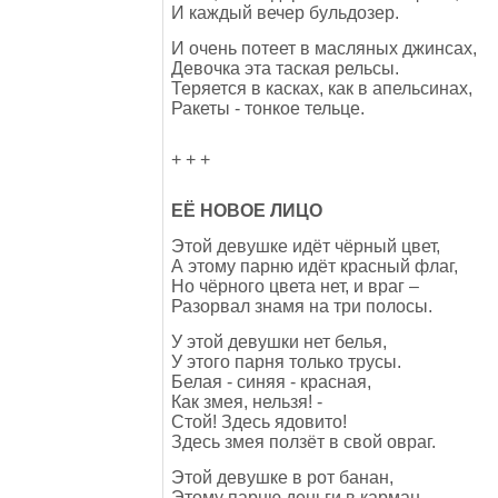
И каждый вечер бульдозер.
И очень потеет в масляных джинсах,
Девочка эта таская рельсы.
Теряется в касках, как в апельсинах,
Ракеты - тонкое тельце.
+ + +
ЕЁ НОВОЕ ЛИЦО
Этой девушке идёт чёрный цвет,
А этому парню идёт красный флаг,
Но чёрного цвета нет, и враг –
Разорвал знамя на три полосы.
У этой девушки нет белья,
У этого парня только трусы.
Белая - синяя - красная,
Как змея, нельзя! -
Стой! Здесь ядовито!
Здесь змея ползёт в свой овраг.
Этой девушке в рот банан,
Этому парню деньги в карман,