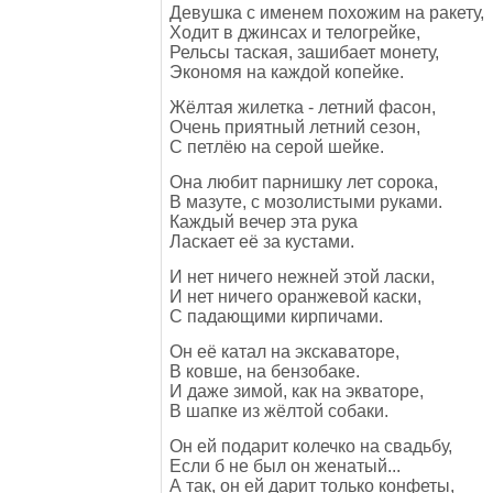
Девушка с именем похожим на ракету,
Ходит в джинсах и телогрейке,
Рельсы таская, зашибает монету,
Экономя на каждой копейке.
Жёлтая жилетка - летний фасон,
Очень приятный летний сезон,
С петлёю на серой шейке.
Она любит парнишку лет сорока,
В мазуте, с мозолистыми руками.
Каждый вечер эта рука
Ласкает её за кустами.
И нет ничего нежней этой ласки,
И нет ничего оранжевой каски,
С падающими кирпичами.
Он её катал на экскаваторе,
В ковше, на бензобаке.
И даже зимой, как на экваторе,
В шапке из жёлтой собаки.
Он ей подарит колечко на свадьбу,
Если б не был он женатый...
А так, он ей дарит только конфеты,