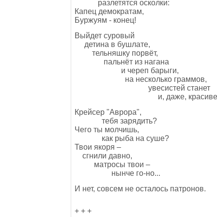
разлетятся осколки:
Капец демократам,
Буржуям - конец!
Выйдет суровый
детина в бушлате,
тельняшку порвёт,
пальнёт из нагана
и череп барыги,
на несколько граммов,
увесистей станет
и, даже, красивей
Крейсер "Аврора",
тебя зарядить?
Чего ты молчишь,
как рыба на суше?
Твои якоря –
сгнили давно,
матросы твои –
нынче го-но...
И нет, совсем не осталось патронов.
+ + +