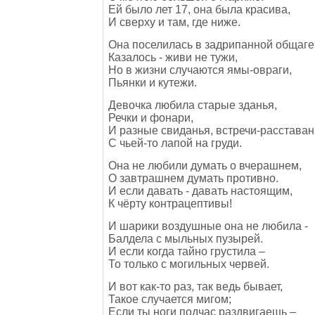
Ей было лет 17, она была красива,
И сверху и там, где ниже.
Она поселилась в задрипанной общаге
Казалось - живи не тужи,
Но в жизни случаются ямы-овраги,
Пьянки и кутежи.
Девочка любила старые зданья,
Речки и фонари,
И разные свиданья, встречи-расставан
С чьей-то лапой на груди.
Она не любили думать о вчерашнем,
О завтрашнем думать противно.
И если давать - давать настоящим,
К чёрту контрацептивы!
И шарики воздушные она не любила -
Балдела с мыльных пузырей.
И если когда тайно грустила –
То только с могильных червей.
И вот как-то раз, так ведь бывает,
Такое случается мигом;
Если ты ноги подчас раздвигаешь –