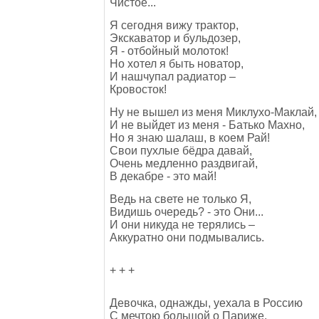
Чистое...
Я сегодня вижу трактор,
Экскаватор и бульдозер,
Я - отбойный молоток!
Но хотел я быть новатор,
И нашчупал радиатор –
Кровосток!
Ну не вышел из меня Миклухо-Маклай,
И не выйдет из меня - Батько Махно,
Но я знаю шалаш, в коем Рай!
Свои пухлые бёдра давай,
Очень медленно раздвигай,
В декабре - это май!
Ведь на свете не только Я,
Видишь очередь? - это Они...
И они никуда не терялись –
Аккуратно они подмывались.
+ + +
Девочка, однажды, уехала в Россию
С мечтою большой о Париже.