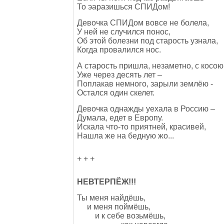
То эаразишься СПИДом!
Девочка СПИДом вовсе не болела,
У ней не случился понос,
Об этой болезни под старость узнала,
Когда провалился нос.
А старость пришла, незаметно, с косою
Уже через десять лет –
Поплакав немного, зарыли землёю -
Остался один скелет.
Девочка однажды уехала в Россию –
Думала, едет в Европу.
Искала что-то приятней, красивей,
Нашла же на бедную жо...
+ + +
НЕВТЕРПЁЖ!!!
Ты меня найдёшь,
и меня поймёшь,
и к себе возьмёшь,