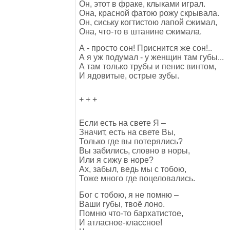
Он, этот в фраке, клыками играл.
Она, красной фатою рожу скрывала.
Он, сиську когтистою лапой сжимал,
Она, что-то в штанине сжимала.
А - просто сон! Приснится же сон!..
А я уж подумал - у женщин там губы...
А там только трубы и пенис винтом,
И ядовитые, острые зубы.
+ + +
Если есть на свете Я –
Значит, есть на свете Вы,
Только где вы потерялись?
Вы забились, словно в норы,
Или я сижу в норе?
Ах, забыл, ведь мы с тобою,
Тоже много где поцеловались.
Бог с тобою, я не помню –
Ваши губы, твоё лоно.
Помню что-то бархатистое,
И атласное-классное!