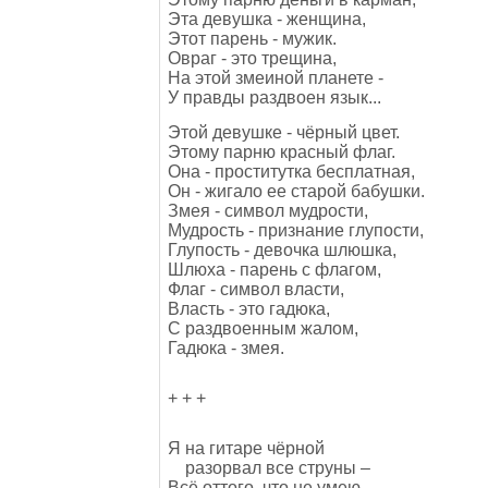
Эта девушка - женщина,
Этот парень - мужик.
Овраг - это трещина,
На этой змеиной планете -
У правды раздвоен язык...
Этой девушке - чёрный цвет.
Этому парню красный флаг.
Она - проститутка бесплатная,
Он - жигало ее старой бабушки.
Змея - символ мудрости,
Мудрость - признание глупости,
Глупость - девочка шлюшка,
Шлюха - парень с флагом,
Флаг - символ власти,
Власть - это гадюка,
С раздвоенным жалом,
Гадюка - змея.
+ + +
Я на гитаре чёрной
разорвал все струны –
Всё оттого, что не умею,