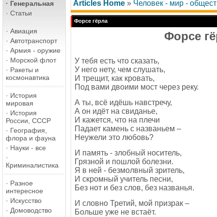
Articles Home
»
Человек - мир - общес
·
Генеральная
·
Статьи
Форсе гёрла
·
Авиация
Форсе гё
·
Автотранспорт
·
Армия - оружие
·
Морской флот
У тебя есть что сказать,
У него нету, чем слушать,
·
Ракеты и
космонавтика
И трещит, как кровать,
Под вами двоими мост через реку.
·
История
А ты, всё идёшь навстречу,
мировая
А он идёт на свиданье,
·
История
И кажется, что на плечи
России, СССР
Падает камень с названьем –
·
География,
Неужели это любовь?
флора и фауна
·
Науки - все
И память - злобный носитель,
·
Грязной и пошлой болезни.
Криминалистика
Я в ней - безмолвный зритель,
И скромный учитель песни,
·
Разное
Без нот и без слов, без названья.
интересное
·
Искусство
И словно Третий, мой призрак –
·
Домоводство
Больше уже не встаёт.