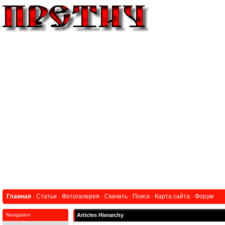
Главная
·
Статьи
·
Фотогалерея
·
Скачать
·
Поиск
·
Карта сайта
·
Форум
Navigation
Articles Hierarchy