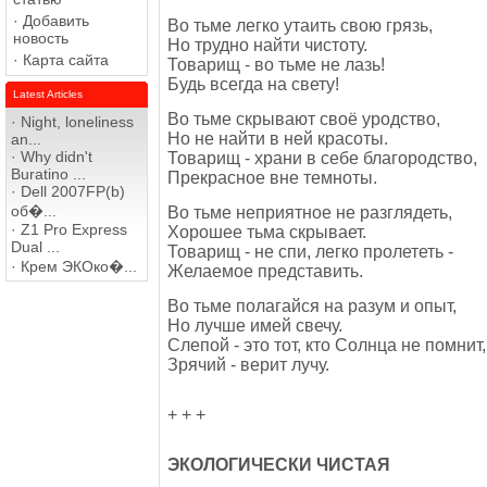
·
Добавить
Во тьме легко утаить свою грязь,
новость
Но трудно найти чистоту.
·
Карта сайта
Товарищ - во тьме не лазь!
Будь всегда на свету!
Latest Articles
Во тьме скрывают своё уродство,
·
Night, loneliness
Но не найти в ней красоты.
an...
·
Why didn't
Товарищ - храни в себе благородство,
Buratino ...
Прекрасное вне темноты.
·
Dell 2007FP(b)
об�...
Во тьме неприятное не разглядеть,
·
Z1 Pro Express
Хорошее тьма скрывает.
Dual ...
Товарищ - не спи, легко пролететь -
·
Крем ЭКОко�...
Желаемое представить.
Во тьме полагайся на разум и опыт,
Но лучше имей свечу.
Слепой - это тот, кто Солнца не помнит,
Зрячий - верит лучу.
+ + +
ЭКОЛОГИЧЕСКИ ЧИСТАЯ