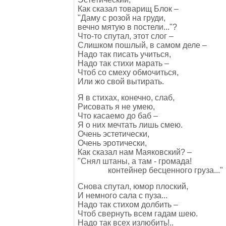
Как сказал товарищ Блок –
"Даму с розой на груди,
вечно мятую в постели..."?
Что-то спутал, этот слог –
Слишком пошлый, в самом деле –
Надо так писать учиться,
Надо так стихи марать –
Чтоб со смеху обмочиться,
Или жо свой вытирать.
Я в стихах, конечно, слаб,
Рисовать я не умею,
Что касаемо до баб –
Я о них мечтать лишь смею.
Очень эстетически,
Очень эротически,
Как сказал нам Маяковский? –
"Снял штаны, а там - громада!
контейнер бесценного груза..."
Снова спутал, юмор плоский,
И немного сала с пуза...
Надо так стихом долбить –
Чтоб свернуть всем гадам шею.
Надо так всех излюбить!..