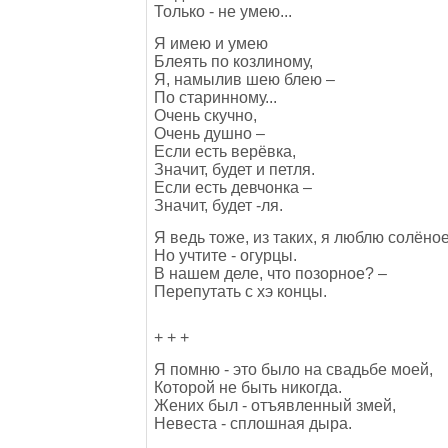
Только - не умею...
Я имею и умею
Блеять по козлиному,
Я, намылив шею блею –
По старинному...
Очень скучно,
Очень душно –
Если есть верёвка,
Значит, будет и петля.
Если есть девчонка –
Значит, будет -ля.
Я ведь тоже, из таких, я люблю солёное
Но учтите - огурцы.
В нашем деле, что позорное? –
Перепутать с хэ концы.
+ + +
Я помню - это было на свадьбе моей,
Которой не быть никогда.
Жених был - отъявленный змей,
Невеста - сплошная дыра.