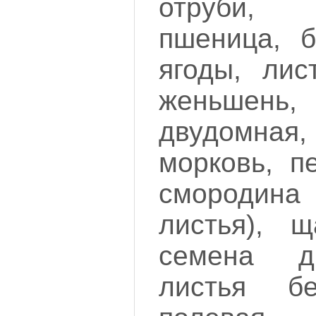
отруби,
пшеница, б
ягоды, лис
женьшен
двудомн
морковь, п
смородина 
листья), щ
семена д
листья бе