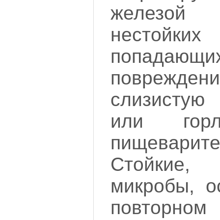
железой
нестойк
попадающих
поврежд
слизистую
или гор
пищеварите
Стойкие,
микробы, о
повторно