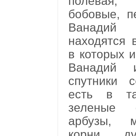
полевая
бобовые, п
Ванадий
находятся 
в которых 
Ванадий 
спутники 
есть в та
зеленые 
арбузы, м
корни ду