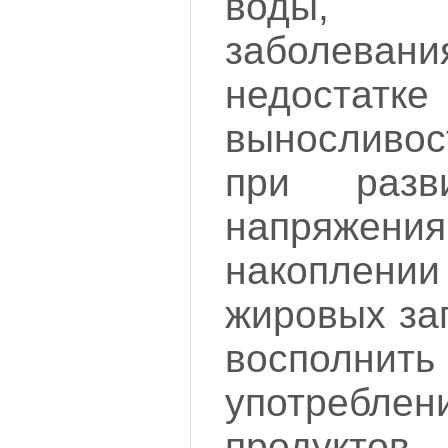
воды, 
заболев
недостат
выносливо
при разв
напряж
накоплении
жировых за
воспол
употре
продуктов