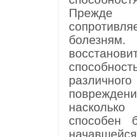
Прежде
сопротивля
болезня
восстанови
способ
различ
повреждени
насколь
способен 
начавшейся