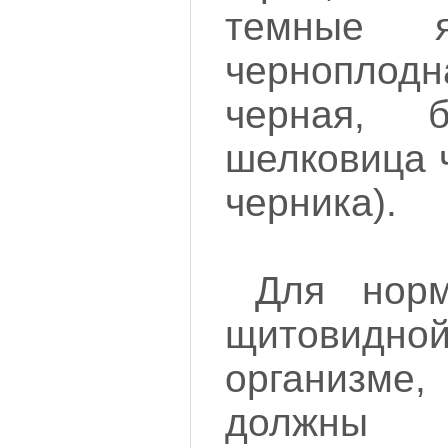
темные я
черноплод
черная, б
шелковица 
черника).
Для норм
щитовид
организме
должны