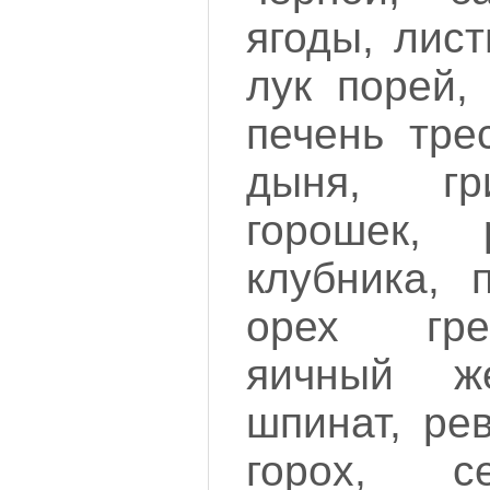
ягоды, лист
лук порей,
печень трес
дыня, гр
горошек, 
клубника, 
орех гре
яичный же
шпинат, ре
горох, с