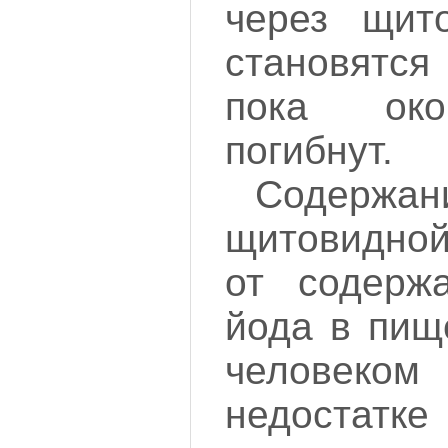
через щит
становятс
пока око
погибнут.
Содерж
щитовидной
от содержа
йода в пищ
человек
недостатк