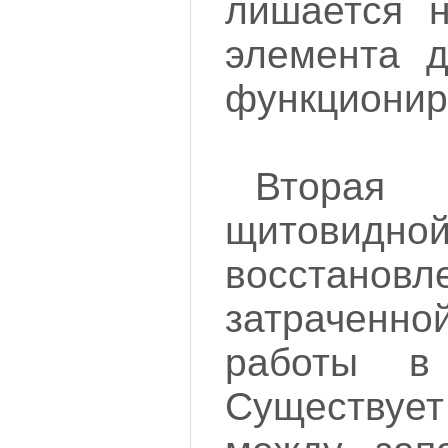
лишается н
элемента д
функционир
Втора
щитовид
восстанов
затраченно
работы в
Существуе