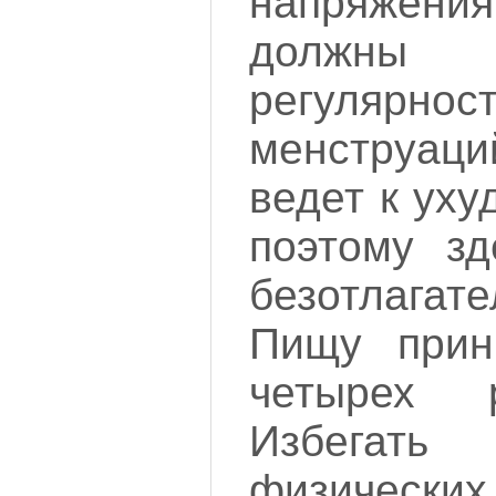
напряжени
должны 
регулярнос
менструаци
ведет к ух
поэтому зд
безотлагат
Пищу прин
четырех
Избега
физическ