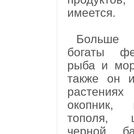
имеется.
Больше
богаты фе
рыба и мор
также он и
растениях
окопник, 
тополя, 
черной, ба