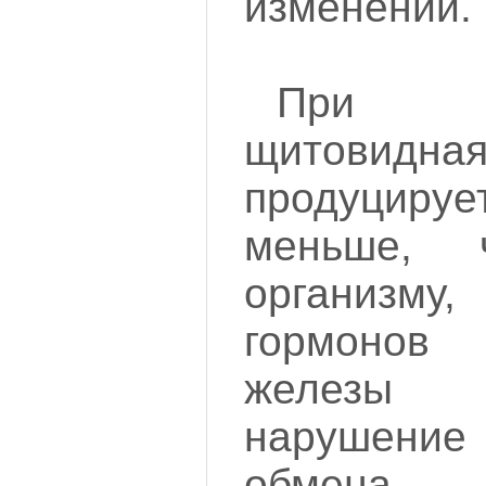
изменений.
При г
щитовид
продуцир
меньше, 
организм
гормоно
железы о
нарушени
обмена