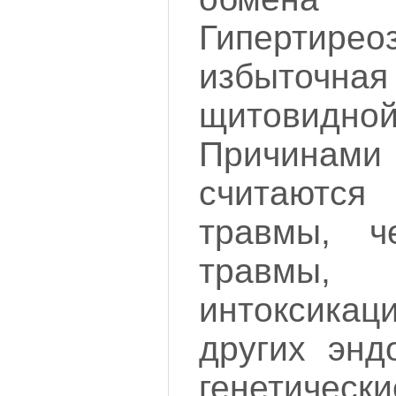
Гиперти
избыточ
щитовид
Причинами
считаютс
травмы, че
травмы,
интоксикац
других энд
генетиче