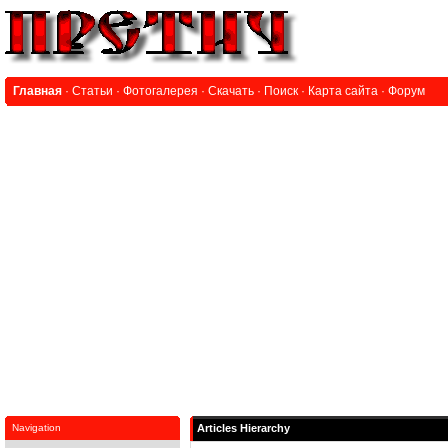
Главная
·
Статьи
·
Фотогалерея
·
Скачать
·
Поиск
·
Карта сайта
·
Форум
Navigation
Articles Hierarchy