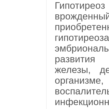
Гипотир
врожд
приобретен
гипотирео
эмбрион
развити
железы, д
организме,
воспалител
инфекционн