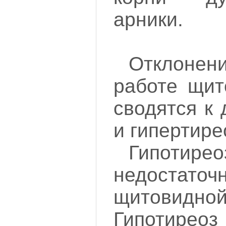
арники.
Отклонен
работе щит
сводятся к 
и гипертире
Гипо
недостат
щитовид
Гипотире