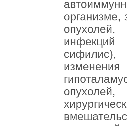
автоиммунн
организме,
опухолей
инфекций
сифилис),
изменения
гипоталам
опухоле
хирургическ
вмешательс