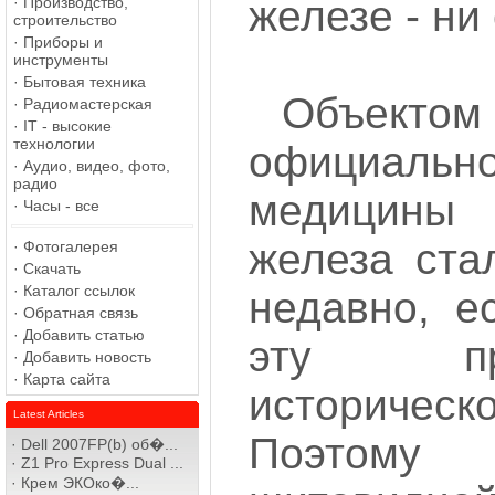
железе - ни
·
Производство,
строительство
·
Приборы и
инструменты
·
Бытовая техника
Объект
·
Радиомастерская
·
IT - высокие
технологии
официальн
·
Аудио, видео, фото,
радио
медицин
·
Часы - все
железа ста
·
Фотогалерея
·
Скачать
·
Каталог ссылок
недавно, е
·
Обратная связь
·
Добавить статью
эту п
·
Добавить новость
·
Карта сайта
историческ
Latest Articles
Поэтом
·
Dell 2007FP(b) об�...
·
Z1 Pro Express Dual ...
·
Крем ЭКОко�...