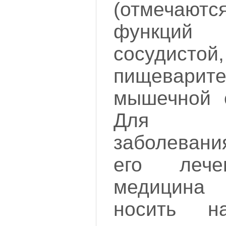
(отмечаю
функций
сосудистой,
пищеварите
мышечной с
Для пр
заболеван
его лече
медицина
носить 