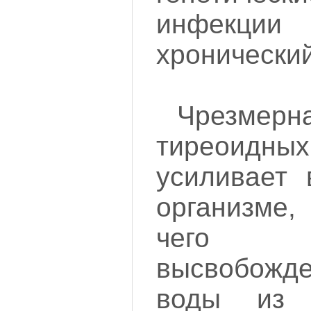
инфекции (
хронический
Чрезмер
тиреоид
усиливает 
организме
чего у
высвобож
воды из