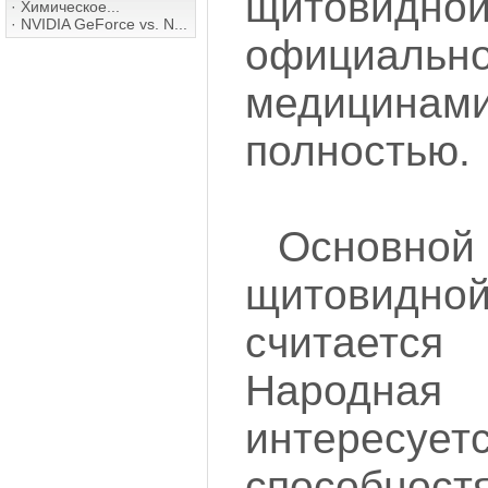
щитовидн
·
Химическое...
·
NVIDIA GeForce vs. N...
официальн
медицинам
полностью.
Основн
щитовид
считает
Народна
интерес
способност