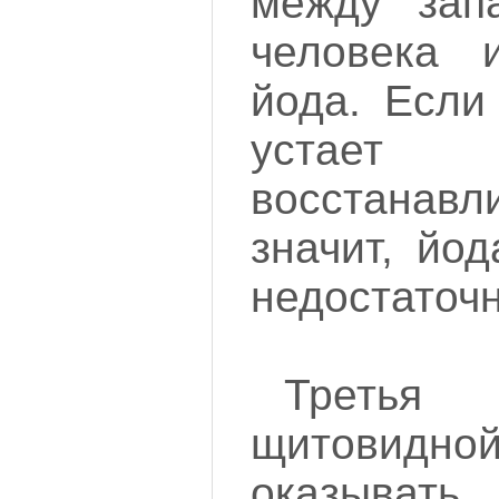
между зап
человека 
йода. Если
устает 
восстана
значит, йо
недостаточн
Треть
щитовид
оказывать