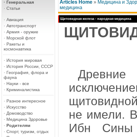
Articles Home
»
Медицина и Здо
·
Генеральная
медицина
·
Статьи
Щитовидная железа - народная медицина
·
Авиация
·
Автотранспорт
ЩИТОВИД
·
Армия - оружие
·
Морской флот
·
Ракеты и
космонавтика
·
История мировая
·
История России, СССР
Древние
·
География, флора и
фауна
·
Науки - все
исключение
·
Криминалистика
щитовидной
·
Разное интересное
·
Искусство
не имели. 
·
Домоводство
·
Медицина Здоровье
Ибн Сины
·
Родителям
·
Спорт, туризм, отдых