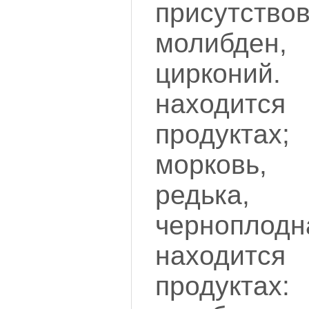
присутст
молибде
циркони
находит
продукт
морковь, 
редьк
черноплодн
находит
продукта