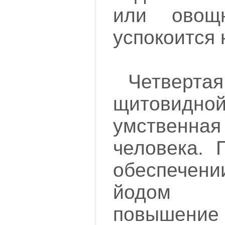
или овощ
успокоится 
Четвер
щитовид
умственна
человека. 
обеспече
йодом н
повышени