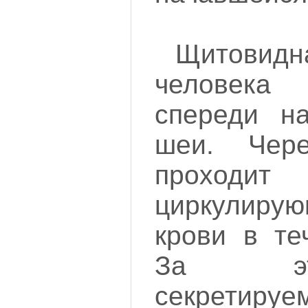
Щитови
человек
спереди н
шеи. Чер
проходи
циркулирую
крови в те
За эт
секретируе