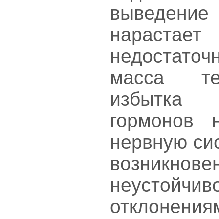
выведение
нарастае
недостаточ
масса те
избытка
гормонов 
нервную си
возникнове
неустойчи
отклонен