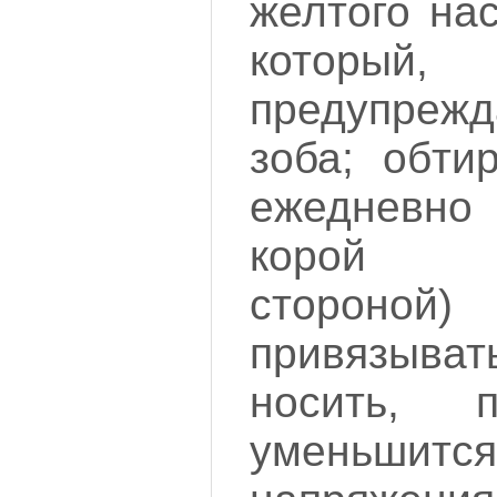
желтого на
который
предупреж
зоба; обти
ежедневно 
корой (
стороной
привязыв
носить,
уменьшит