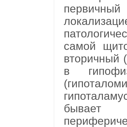
первичный 
локализаци
патологиче
самой щито
вторичный 
в гипофи
(гипотало
гипоталаму
бывае
перифериче