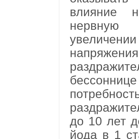
влияние 
нервную 
увеличе
напряже
раздраж
бессонни
потребност
раздражите
до 10 лет 
йода в 1 с