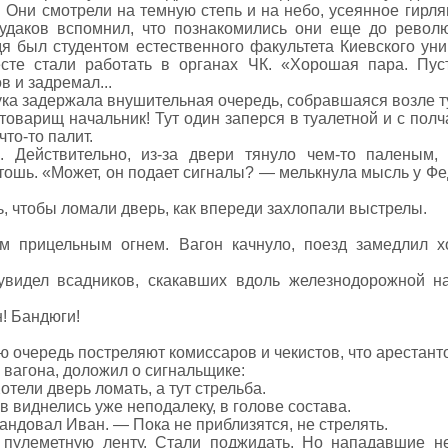
 Они смотрели на темную степь и на небо, усеянное гирля
Судаков вспомнил, что познакомились они еще до револю
дя был студентом естественного факультета Киевского уни
сте стали работать в органах ЧК. «Хорошая пара. Пус
 и задремал...
ука задержала внушительная очередь, собравшаяся возле т
оварищ начальник! Тут один заперся в туалетной и с полча
что-то палит.
. Действительно, из-за двери тянуло чем-то паленым,
тошь. «Может, он подает сигналы? — мелькнула мысль у Фе
ь, чтобы ломали дверь, как впереди захлопали выстрелы.
м прицельным огнем. Вагон качнуло, поезд замедлил х
увидел всадников, скакавших вдоль железнодорожной 
! Бандюги!
ю очередь постреляют комиссаров и чекистов, что арестанто
 вагона, доложил о сигнальщике:
отели дверь ломать, а тут стрельба.
 виднелись уже неподалеку, в голове состава.
андовал Иван. — Пока не приблизятся, не стрелять.
 пулеметную ленту. Стали поджидать. Но нападавшие н