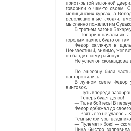
приоткрытой вагонной двери.
говорили о чем-то своем. 
медицинских курсах, а Воло
революционные сходки, вме
мысленно пожелал им Судаков
В третьем вагоне Бахарч
— Товарищ начальник, а т
горелым пахнет, будто он там 
Федор заглянул в щель
Неизвестный, видимо, жег ве
по бандитскому району».
Не успел он скомандоват
По эшелону били часты
насторожились.
В лунном свете Федор 
винтовок.
— Путь впереди разобран
— Теперь будет делов!
— Та не бойтесь! В перву
Федор добежал до своего
— Взять его не удалось. Х
Темные фигуры всадников
— Пулемет к бою! — ском
Нина быстро заправила