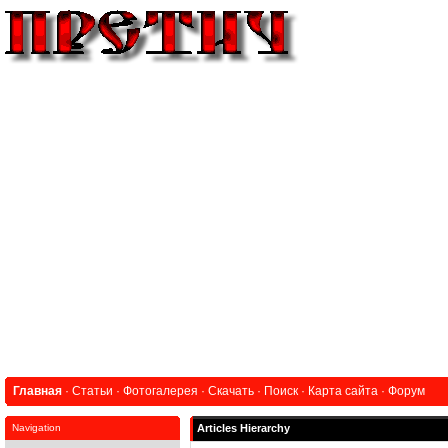
Главная
·
Статьи
·
Фотогалерея
·
Скачать
·
Поиск
·
Карта сайта
·
Форум
Navigation
Articles Hierarchy