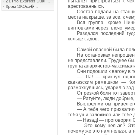
пытался пристроиться к че
·
Z1 Pro Express Dual ...
арестованных».
·
Крем ЭКОко�...
Состав подали на станци
места на крыше, за все, к че
Вся группа, кроме Нин
винтовками через плечо, уме
Раздался последний гуд
кольце садов.
Самой опасной была поло
На остановках непрошены
не представляли. Труднее бы
группа анархистов-максимали
Они подошли к вагону в т
— Ша! — крикнул одног
кавказским ремешком. — Ко
размахнувшись, ударил в зад 
От резкой боли тот завер
— Ратуйте, люди добрые,
Выстрел мигом привел его
— А тебя чего прихватил
тебя уши заложило или тебе д
— Назад! — проговорил С
— Это кому нельзя? Это
почему же это нам нельзя, а 