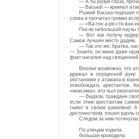
— А ты разуй глаза, прочи
— Васька! — крикнул атам
Рыжий Васька подошел по
слова и прочитал громко вслу
— «Ва-гон а-ре-сто-ван-н
После небольшой паузы С
— Вот как получу ордер
Самое лучшее место дадим.
— Так это же, братва, н
— Знаете, он мине даже нра
факт насилия над священной
Вполне возможно, что ат
держал в опущенной руке И
обстановке у атамана в кор
освобождать арестантов. К
«максима», его пыл окончате
— Видали, граждане своб
если этим арестантам самим
гниют в своем равелине! А
достоинством, пошел вдоль с
Следом за ним потянулас
По улицам ходила
большая крокодила.