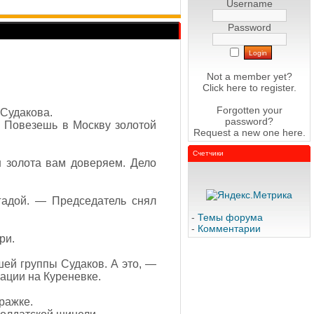
Username
Password
Not a member yet?
Click here
to register.
Forgotten your
 Судакова.
password?
у. Повезешь в Москву золотой
Request a new one
here
.
Счетчики
 золота вам доверяем. Дело
гадой. — Председатель снял
-
Темы форума
-
Комментарии
ри.
ей группы Судаков. А это, —
ации на Куреневке.
ражке.