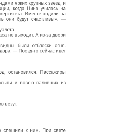
ндами ярких крупных звезд, и
ции, когда Нина училась на
верситета. Вместе ходили на
ть они будут счастливы», —
уалета.
са не выходит. А из-за двери
 видны были отблески огня.
дора. — Поезд-то сейчас идет
од, остановился. Пассажиры
насыпи и вовсю паливших из
в везут.
е спешили к ним. При свете