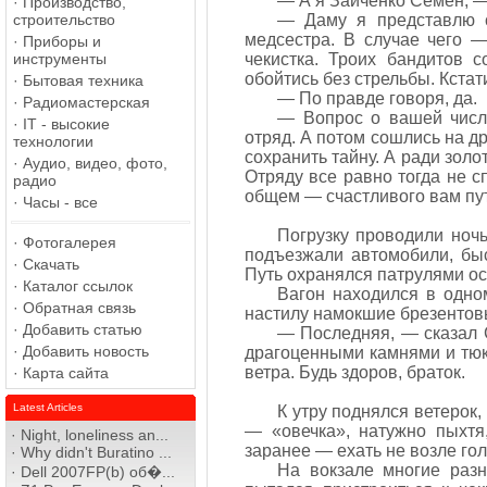
— А я Зайченко Семен, —
·
Производство,
строительство
— Даму я представлю с
медсестра. В случае чего —
·
Приборы и
инструменты
чекистка. Троих бандитов 
обойтись без стрельбы. Кстат
·
Бытовая техника
— По правде говоря, да.
·
Радиомастерская
— Вопрос о вашей числе
·
IT - высокие
отряд. А потом сошлись на др
технологии
сохранить тайну. А ради золо
·
Аудио, видео, фото,
Отряду все равно тогда не 
радио
общем — счастливого вам пут
·
Часы - все
Погрузку проводили ночь
·
Фотогалерея
подъезжали автомобили, быс
·
Скачать
Путь охранялся патрулями ос
·
Каталог ссылок
Вагон находился в одно
·
Обратная связь
настилу намокшие брезентов
·
Добавить статью
— Последняя, — сказал С
·
Добавить новость
драгоценными камнями и тюк
ветра. Будь здоров, браток.
·
Карта сайта
Latest Articles
К утру поднялся ветерок
— «овечка», натужно пыхтя
·
Night, loneliness an...
заранее — ехать не возле гол
·
Why didn't Buratino ...
На вокзале многие разн
·
Dell 2007FP(b) об�...