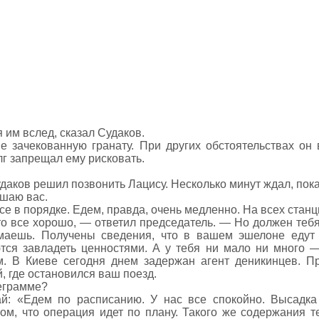
 им вслед, сказал Судаков.
е зачекованную гранату. При других обстоятельствах он
г запрещал ему рисковать.
даков решил позвонить Лацису. Несколько минут ждал, пока
шаю вас.
все в порядке. Едем, правда, очень медленно. На всех станц
о все хорошо, — ответил председатель. — Но должен тебя
умаешь. Получены сведения, что в вашем эшелоне едут 
тся завладеть ценностями. А у тебя ни мало ни много —
м. В Киеве сегодня днем задержан агент деникинцев. Пр
, где остановился ваш поезд.
еграмме?
й: «Едем по расписанию. У нас все спокойно. Высадка
том, что операция идет по плану. Такого же содержания т