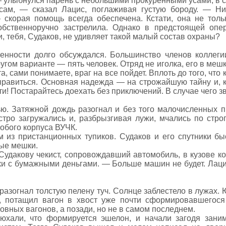
 улыбнулся парень с небольшими прокуренными усами, в с
ам, — сказал Лацис, поглаживая густую бороду. — Ни
 скорая помощь всегда обеспечена. Кстати, она не толь
собственноручно застрелила. Однако в предстоящей опер
и, тебя, Судаков, не удивляет такой малый состав охраны?
нности долго обсуждался. Большинство членов коллеги
угом варианте — пять человек. Отряд не иголка, его в меш
та, сами понимаете, враг на все пойдет. Вплоть до того, что
справиться. Основная надежда — на строжайшую тайну и, к
и! Постарайтесь доехать без приключений. В случае чего з
ю. Затяжной дождь разогнал и без того малочисленных п
тро загружались и, разбрызгивая лужи, мчались по стро
обого корпуса ВУЧК.
м из пристанционных тупиков. Судаков и его спутники б
ые мешки.
удакову чекист, сопровождавший автомобиль, в кузове ко
и с бумажными деньгами. — Больше машин не будет. Лаци
, разогнал толстую пелену туч. Солнце заблестело в лужах
, потащил вагон в хвост уже почти сформировавшегос
овных вагонов, а позади, но не в самом последнем.
юхали, что формируется эшелон, и начали загодя заним