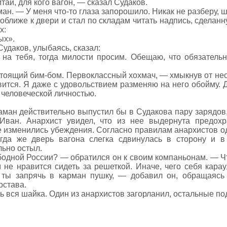
тай, для кого вагон, — сказал Судаков.
ан. — У меня что-то глаза запорошило. Никак не разберу, ш
ближе к двери и стал по складам читать надпись, сделан
х:
ых».
удаков, улыбаясь, сказал:
 на тебя, тогда милости просим. Обещаю, что обязатель
астоящий бим-бом. Первоклассный хохмач, — хмыкнув от нео
вится. Я даже с удовольствием разменяю на него обойму. 
 человеческой личностью.
аман действительно выпустил бы в Судакова пару зарядов,
ван. Анархист увидел, что из нее выдернута предохр
не изменились убеждения. Согласно правилам анархистов о
огда же дверь вагона слегка сдвинулась в сторону и в
льно остыл.
одной России? — обратился он к своим компаньонам. — Ч
 не нравится сидеть за решеткой. Иначе, чего себя карау
 ты запрячь в карман пушку, — добавил он, обращаясь 
остава.
ь вся шайка. Один из анархистов загорланил, остальные по