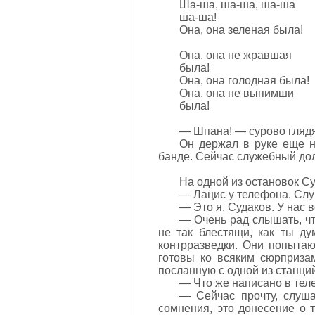
Ша-ша, ша-ша, ша-ша
ша-ша!
Она, она зеленая была!
Она, она не жравшая
была!
Она, она голодная была!
Она, она не выпимши
была!
— Шпана! — сурово глядя
Он держал в руке еще н
банде. Сейчас служебный дол
На одной из остановок Су
— Лацис у телефона. Слу
— Это я, Судаков. У нас 
— Очень рад слышать, чт
не так блестящи, как ты д
контрразведки. Они попытаю
готовы ко всяким сюрприза
посланную с одной из станций
— Что же написано в тел
— Сейчас прочту, слуша
сомнения, это донесение о 