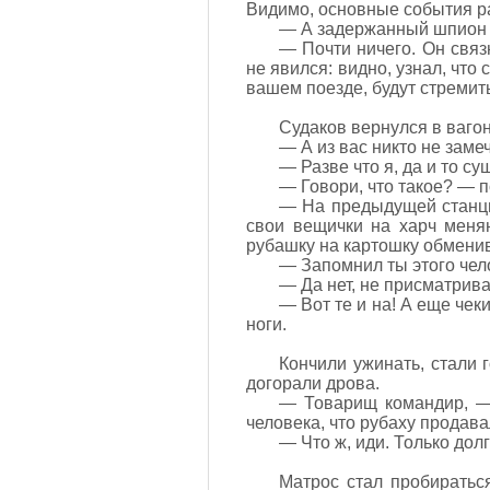
Видимо, основные события ра
— А задержанный шпион 
— Почти ничего. Он связ
не явился: видно, узнал, что
вашем поезде, будут стремит
Судаков вернулся в ваго
— А из вас никто не заме
— Разве что я, да и то су
— Говори, что такое? — п
— На предыдущей станци
свои вещички на харч меняю
рубашку на картошку обменива
— Запомнил ты этого чел
— Да нет, не присматрива
— Вот те и на! А еще чеки
ноги.
Кончили ужинать, стали г
догорали дрова.
— Товарищ командир, — 
человека, что рубаху продава
— Что ж, иди. Только дол
Матрос стал пробиратьс