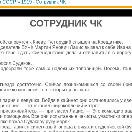
 и СССР
»
1919 - Сотрудник ЧК
СОТРУДНИК ЧК
ойска рвутся к Киеву. Гул орудий слышен на Крещатике.
едседатель ВУЧК Мартин Янович Лацис вызвал к себе Ивана
ся тебе сдать комендантские дела и отправиться в дорог
осил Судаков.
одобрали тебе самых надежных товарищей. Восемь тонн
ъезда достаточно. Сейчас познакомишься со своей бри
сите ко мне чекистов, которых я вызвал.
 парня и девушка. Войдя в кабинет, они остановились у две
ряжение, — отчеканил широкоплечий матрос.
присаживайтесь, — пригласил Лацис. — Это командир ваш
ои помощники. Все они испытанные чекисты, участники опер
пко пожал Судакову руку моряк.
редставился синеглазый юноша в очках и студенческой фу