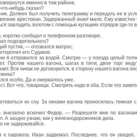
звернутся именно в том районе.
что-нибудь сказал?
ник. Должен был получить телеграмму и передать ее в ус
 связник арестован. Задержанный знает мало. Ему известно
ься завладеть золотом с помощью кулацких отрядов где-то 
н, коротко сообщил о телефонном разговоре.
чал подозрительного?
щий пустяк, — отозвался матрос.
оторопил его Судаков.
и я отправился за водой. Смотрю — у поезда целый толч
т. Против нашего вагона, шагах в пяти, двое торг ведут
ет. Все никак не договорится, в сторону нашего вагона по
овека?
лся особо. Да и смеркалось уже.
ст. Вот что, товарищи. Смотреть надо в оба. Если что замет
отовиться ко сну. За окнами вагона проносилась темная ст
внезапно вскочил Федор. — Разрешите мне по вагонам п
л. А заодно узнаю, как у железнодорожников дела.
го не задерживайся.
я к паровозу. Иван задремал. Последнее, что он увиде