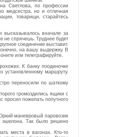
олдатской шинели.
на Светлова, по профессии
ко медсестра, но и отличная
ации, товарищи, старайтесь
и высказывалось вначале за
ке не спрячешь. Труднее будет
 крупное соединение выставит.
онечно, на вашу выдержку. В
воните или телеграфируйте.
рохожих. К банку поодиночке
го установленному маршруту.
ыстро переносили по шаткому
торого громоздились ящики с
с просил пожелать попутного
. Юркий маневровый паровозик
я эшелона. Так было решено
ать места в вагонах. Кто-то