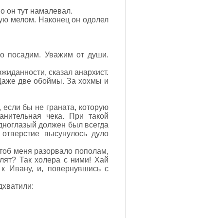
о он тут намалевал.
ную мелом. Наконец он одолел
но посадим. Уважим от души.
жиданности, сказал анархист.
Даже две обоймы. За хохмы и
 если бы не граната, которую
анительная чека. При такой
дноглазый должен был всегда
 отверстие высунулось дуло
тоб меня разорвало пополам,
лят? Так холера с ними! Хай
к Ивану, и, повернувшись с
дхватили: