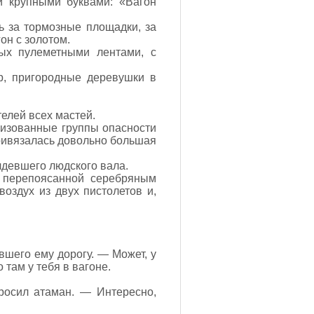
и крупными буквами: «Вагон
ь за тормозные площадки, за
он с золотом.
ых пулеметными лентами, с
пр, пригородные деревушки в
елей всех мастей.
низованные группы опасности
привязалась довольно большая
алдевшего людского вала.
 перепоясанной серебряным
здух из двух пистолетов и,
вшего ему дорогу. — Может, у
 там у тебя в вагоне.
росил атаман. — Интересно,