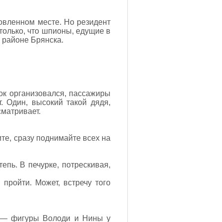
ловленном месте. Но резидент
 только, что шпионы, едущие в
в районе Брянска.
ок организовался, пассажиры
. Один, высокий такой дядя,
сматривает.
ите, сразу поднимайте всех на
епь. В печурке, потрескивая,
ройти. Может, встречу того
л, — фигуры Володи и Нины у