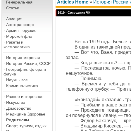
Articles Home
»
История России
·
Генеральная
·
Статьи
1919 - Сотрудник ЧК
·
Авиация
·
Автотранспорт
·
Армия - оружие
·
Морской флот
Весна 1919 года. Белые в
·
Ракеты и
космонавтика
В один из таких дней пр
— Вот что, Ваня, придет
запас.
·
История мировая
— Когда выезжать? — спр
·
История России, СССР
— Послезавтра ночью. П
·
География, флора и
нешуточное.
фауна
— Понимаю.
·
Науки - все
— Времени у тебя до от
·
Криминалистика
телефонную трубку: — Пригла
·
Разное интересное
«Бригадой» оказались три
·
Искусство
— Прибыли в ваше распо
·
Домоводство
— Проходите, товарищи, 
·
Медицина Здоровье
он повернулся к Ивану, — тв
·
Родителям
— Федор Бахарчук, — кре
·
Спорт, туризм, отдых
— Владимир Киселев, — п