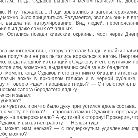
кистам. Тогда Судаков вышел и мелом написал на двер
ю. И тут началось!.. Люди врывались в вагоны, сражалис
му можно было прицепиться. Разумеется, рвались они и в ваг
ы, вышла на патрулирование. Вид людей, перепоясанн
рил пыл даже самых отчаянных.
ок. Остались позади киевские окраины, мост через Дне
са «многовластия», которую терзали банды и шайки грабит
е попутчики не раз пытались ворваться в вагон. Неорга
ло, когда на одной из станций к Судакову и его спутникам 
стов или, возможно, выдававших себя за них бандитов.
от момент, когда Судаков и его спутники отбивали натиск г
лазый вожак в ярко-алом галифе и в черной рубашке,
му я говорю «ша», паршивые гниды? — Он выстрелил в во
носком сапога бородатого дядьку.
телся и завыл:
 убивают!
 в чувство, и он что было духу припустился вдоль состава.
о к месту, пентюха? — спросил атаман Судакова, прегради
вух «шпалеров» мало? А ну, тикай в сторону! Проверим, что
удаков и выхватил гранату. — Нельзя туда!
, может, нам нельзя? — с подчеркнутым удивлением сп
тебе можно?